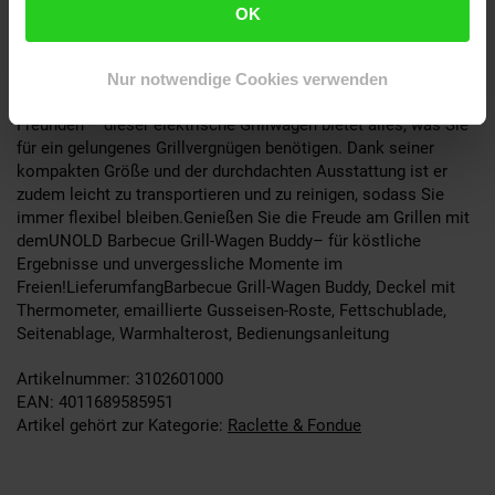
den Grillwagen zu einem echten Blickfang in jedem Garten
OK
oder auf dem Balkon.Vielseitigkeit und KomfortDerBarbecue
Grill-Wagen Buddyist die ideale Lösung für alle, die Wert auf
Qualität, Komfort und Vielseitigkeit legen. Ob für spontane
Nur notwendige Cookies verwenden
Grillabende, Familienfeste oder gemütliche Treffen mit
Freunden – dieser elektrische Grillwagen bietet alles, was Sie
für ein gelungenes Grillvergnügen benötigen. Dank seiner
kompakten Größe und der durchdachten Ausstattung ist er
zudem leicht zu transportieren und zu reinigen, sodass Sie
immer flexibel bleiben.Genießen Sie die Freude am Grillen mit
demUNOLD Barbecue Grill-Wagen Buddy– für köstliche
Ergebnisse und unvergessliche Momente im
Freien!LieferumfangBarbecue Grill-Wagen Buddy, Deckel mit
Thermometer, emaillierte Gusseisen-Roste, Fettschublade,
Seitenablage, Warmhalterost, Bedienungsanleitung
Artikelnummer: 3102601000
EAN: 4011689585951
Artikel gehört zur Kategorie:
Raclette & Fondue