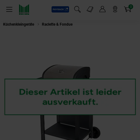
0
Payback
Markt-Angebote
Artikel
Menü
Suchfeld einblenden
Mein Konto
Markt finden
Warenkorb
Küchenkleingeräte
Raclette & Fondue
UNOLD Barbecue Grill-Wagen Buddy S