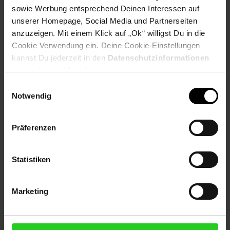
beeindruckenden Leistung von2.600 Watterreicht der Buddy
sowie Werbung entsprechend Deinen Interessen auf
Standgrill Temperaturen von über300 °C. Das ermöglicht das
unserer Homepage, Social Media und Partnerseiten
schnelle Anheizen und sorgt für eine gleichmäßige
anzuzeigen. Mit einem Klick auf „Ok“ willigst Du in die
Hitzeverteilung, die perfekt für saftiges Fleisch, knuspriges
Cookie Verwendung ein. Deine Cookie-Einstellungen
Gemüse oder aromatische Würstchen ist. Dank der
kannst Du jederzeit in den
Datenschutzinformationen
zweiseparat regelbaren Edelstahl-Heizelementekönnen Sie die
ändern bzw. widerrufen.
Hitze individuell an Ihre Grillvorlieben anpassen – so gelingen
unterschiedliche Gerichte gleichzeitig auf optimale
Einwilligungsauswahl
Weise.Robuste und hochwertige MaterialienDer Grill ist
Notwendig
mitemaillierten Gusseisen-Grillrostenausgestattet, die für eine
hervorragende Hitzeaufnahme und -verteilung sorgen. Das
erleichtert nicht nur das Grillen, sondern auch die Reinigung.
Präferenzen
Eine integrierteFettschublademacht die Reinigung besonders
einfach und hygienisch, sodass Sie mehr Zeit mit Ihren Gästen
verbringen können.Praktisches Design für Komfort und
Statistiken
FlexibilitätDer robusteStahlwagenverfügt über eine
praktischeSeitenablagefür Grillutensilien und Zutaten sowie
einenWarmhalterost, um bereits Gegrilltes warm zu halten.
Marketing
DieEdelstahlhaubeist mit einem integrierten Thermometer
ausgestattet, sodass Sie die Temperatur stets im Blick haben
und perfekt kontrollieren können. Das stilvolle Design macht