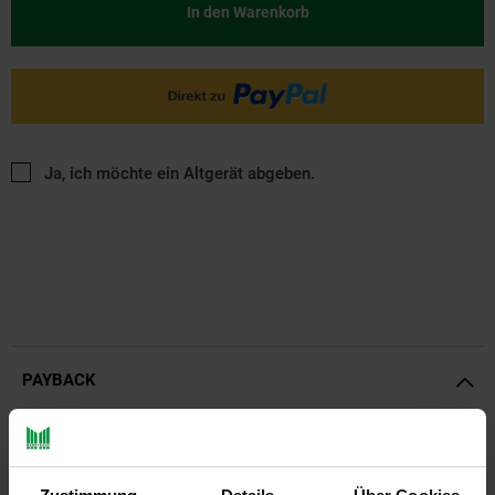
In den Warenkorb
Ja, ich möchte ein Altgerät abgeben.
PAYBACK
Payback Punkte
Basis°Punkte:
7
Extra°Punkte:
0