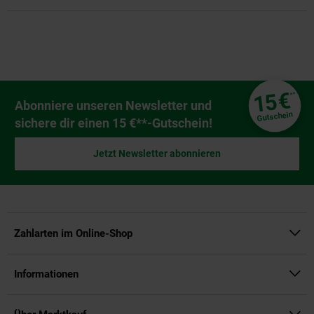
Fußzeile
€
15
**
Newsletter Anmeldung
Abonniere unseren Newsletter und
Gutschein
sichere dir einen 15 €**-Gutschein!
Jetzt Newsletter abonnieren
Zahlarten im Online-Shop
Informationen