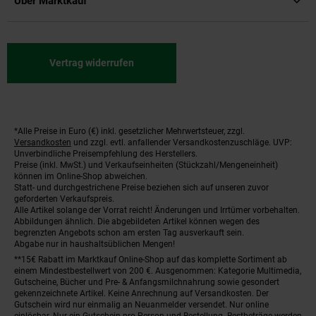
Über Marktkauf
Vertrag widerrufen
*Alle Preise in Euro (€) inkl. gesetzlicher Mehrwertsteuer, zzgl.
Fußnoten
Versandkosten
und zzgl. evtl. anfallender Versandkostenzuschläge. UVP:
Unverbindliche Preisempfehlung des Herstellers.
Preise (inkl. MwSt.) und Verkaufseinheiten (Stückzahl/Mengeneinheit)
können im Online-Shop abweichen.
Statt- und durchgestrichene Preise beziehen sich auf unseren zuvor
geforderten Verkaufspreis.
Alle Artikel solange der Vorrat reicht! Änderungen und Irrtümer vorbehalten.
Abbildungen ähnlich. Die abgebildeten Artikel können wegen des
begrenzten Angebots schon am ersten Tag ausverkauft sein.
Abgabe nur in haushaltsüblichen Mengen!
**15€ Rabatt im Marktkauf Online-Shop auf das komplette Sortiment ab
einem Mindestbestellwert von 200 €. Ausgenommen: Kategorie Multimedia,
Gutscheine, Bücher und Pre- & Anfangsmilchnahrung sowie gesondert
gekennzeichnete Artikel. Keine Anrechnung auf Versandkosten. Der
Gutschein wird nur einmalig an Neuanmelder versendet. Nur online
einlösbar. Nur ein Gutschein pro Person und Bestellung. Restbeträge werden