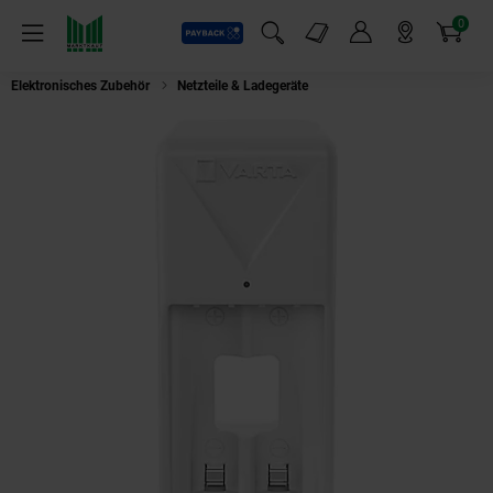
0
Payback
Markt-Angebote
Artikel
Menü
Suchfeld einblenden
Mein Konto
Markt finden
Warenkorb
Elektronisches Zubehör
Netzteile & Ladegeräte
VAR MINI CHARGER