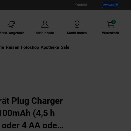
Kontakt
0
Artikel
Markt-Angebote
Mein Konto
Markt finden
Warenkorb
ie
Externer Link:
Reisen
Externer Link:
Fotoshop
Externer Link:
Apotheke
Sale
dt 2 oder 4 AA oder AAA Akkus, Ladeanzeige, 4x Recharge Accu Power AA 2100 mA
ät Plug Charger
100mAh (4,5 h
2 oder 4 AA oder