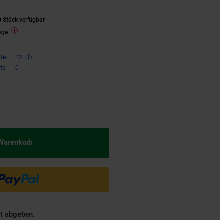
deanzeige, 4x
 Stück verfügbar
 Power AA 2100
age
te:
12
te:
0
€ Sternchen Fußnote, Details am
 Warenkorb
ät abgeben.