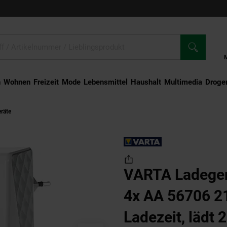
n
Wohnen
Freizeit
Mode
Lebensmittel
Haushalt
Multimedia
Droger
eräte
VARTA Ladegerät Plug Charger 4x AA 56706 2100mAh (4,5 h Ladezeit, lä
VARTA Ladeger
4x AA 56706 2
Ladezeit, lädt 