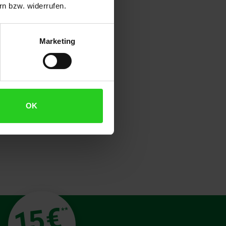
optimalen Start zu ermöglichen,
n bzw. widerrufen.
ken Akkus bieten eine
ten des Ladegeräts abgestimmt.
, Ihre Akkus aufzuladen,
Marketing
ität von VARTA, um
OK
€
15
**