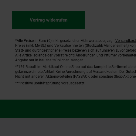
Vertrag widerrufen
*Alle Preise in Euro (€) inkl. gesetzlicher Mehrwertsteuer, zzgl.
Versandkos
Fußnoten
Preise (inkl. MwSt.) und Verkaufseinheiten (Stückzahl/Mengeneinheit) kö
Statt- und durchgestrichene Preise beziehen sich auf unseren zuvor geford
Alle Artikel solange der Vorrat reicht! Änderungen und Irrtümer vorbehal
Abgabe nur in haushaltsüblichen Mengen!
**15€ Rabatt im Marktkauf Online-Shop auf das komplette Sortiment ab 
gekennzeichnete Artikel. Keine Anrechnung auf Versandkosten. Der Gutsch
Nicht mit anderen Aktionsvorteilen (PAYBACK oder sonstige Shop-Aktione
***Positive Bonitätsprüfung vorausgesetzt