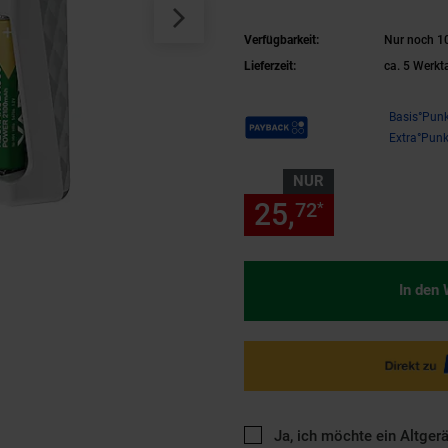
AAA Akkus, La
Verfügbarkeit:
Nur noch 10
Recharge Accu
Lieferzeit:
ca. 5 Werkt
mAh)
Payback Punkte
Basis°Punk
Extra°Punk
NUR
25,
nur 25,
72
72
*
In den
Ja, ich möchte ein Altger