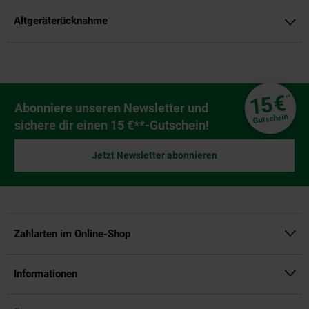
Altgeräterücknahme
Fußzeile
€
15
**
Newsletter Anmeldung
Abonniere unseren Newsletter und
Gutschein
sichere dir einen 15 €**-Gutschein!
Jetzt Newsletter abonnieren
Zahlarten im Online-Shop
Informationen