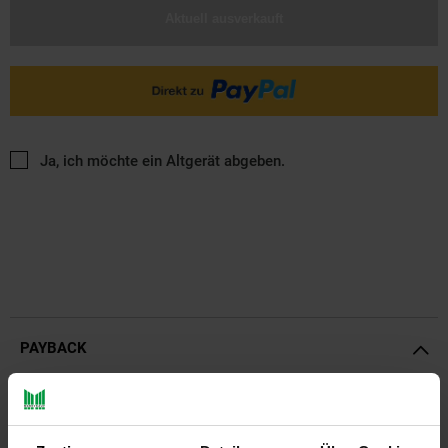
Aktuell ausverkauft
Ja, ich möchte ein Altgerät abgeben.
PAYBACK
Payback Punkte
Basis°Punkte:
10
Extra°Punkte:
0