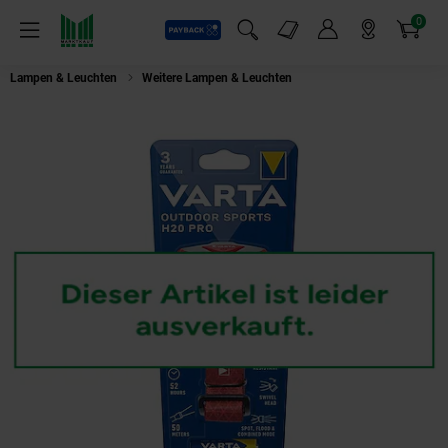
0
Payback
Markt-Angebote
Artikel
Menü
Suchfeld einblenden
Mein Konto
Markt finden
Warenkorb
Lampen & Leuchten
Weitere Lampen & Leuchten
VARTA Outdoor Sports H