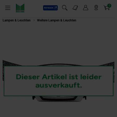
0
Payback
Markt-Angebote
Artikel
Menü
Suchfeld einblenden
Mein Konto
Markt finden
Warenkorb
Lampen & Leuchten
Weitere Lampen & Leuchten
VARTA Outdoor Sports H3