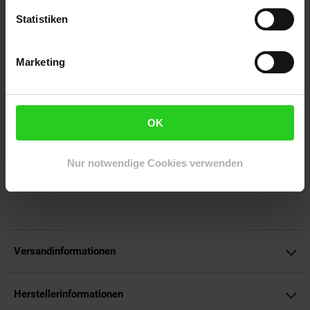
Anzeige für schwachen Akku, direkt im Reflektor integriert,
Statistiken
gibt Ihnen rechtzeitig Bescheid, wenn es Zeit zum Aufladen ist.
Die innovative drahtlose Aufladetechnik über
Kontaktaufladung macht das Laden so bequem wie nie zuvor.
Marketing
Für maximalen Tragekomfort ist das Kopfband verstellbar,
abnehmbar und sogar waschbar. Die VARTA Outdoor Sports
H30R LED Kopfleuchte ist die ideale Wahl für alle, die Wert auf
Leistung, Langlebigkeit und Komfort legen – perfekt für jede
OK
Outdoor-Aktivität.
Artikelnummer: 3095136000
Nur notwendige Cookies verwenden
EAN: 4008496021567
Artikel gehört zur Kategorie:
Weitere Lampen & Leuchten
Versandinformationen
Herstellerinformationen