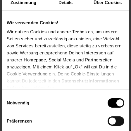
Zustimmung
Details
Über Cookies
Extra°Punkte:
0
Wir verwenden Cookies!
Produktbeschreibung
Wir nutzen Cookies und andere Techniken, um unsere
Seiten sicher und zuverlässig anzubieten, eine Vielzahl
Tauchen Sie ein in die Welt der VARTA Outdoor Sports H30R
von Services bereitzustellen, diese stetig zu verbessern
LED Kopfleuchte – die perfekte Kombination aus
sowie Werbung entsprechend Deinen Interessen auf
fortschrittlicher Technologie und komfortablem Design für Ihre
unserer Homepage, Social Media und Partnerseiten
Outdoor-Abenteuer. Die Kopfleuchte wird mit einer praktischen
anzuzeigen. Mit einem Klick auf „Ok“ willigst Du in die
Ladestation geliefert, die durch rutschfeste Gummifüße
stabilen Halt findet. Das 0,5 m lange Kabel ermöglicht eine
Cookie Verwendung ein. Deine Cookie-Einstellungen
flexible Positionierung, damit Sie die Lampe jederzeit
kannst Du jederzeit in den
Datenschutzinformationen
einsatzbereit haben. Mit drei verschiedenen Lichtmodi – Spot-,
ändern bzw. widerrufen.
Flutlicht- und kombinierter Modus – bietet die H30R maximale
Einwilligungsauswahl
Vielseitigkeit. Alle Modi sind dimmbar, sodass Sie die
Notwendig
Lichtintensität stufenlos an Ihre Bedürfnisse anpassen
können. Für optimale Nachtsicht verfügt die Lampe über eine
nicht blendende rote LED. Der wiederaufladbare Li-Polymer
Präferenzen
Akku sorgt für anhaltende Leistung und ist dank IPX7-
Zertifizierung wasserdicht sowie bis zu 2 Meter stoßfest. Die