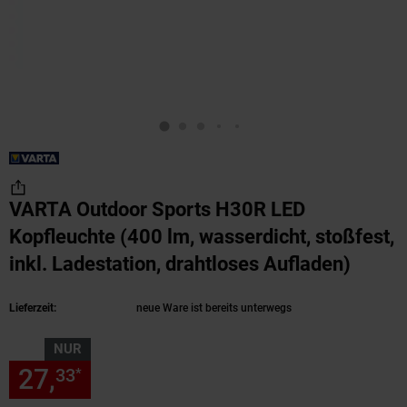
VARTA Outdoor Sports H30R LED
Kopfleuchte (400 lm, wasserdicht, stoßfest,
inkl. Ladestation, drahtloses Aufladen)
(Produ
Lieferzeit:
neue Ware ist bereits unterwegs
NUR
27,
nur 27,
€ Sternchen Fußn
33
33
*