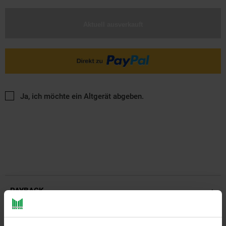
Aktuell ausverkauft
Ja, ich möchte ein Altgerät abgeben.
PAYBACK
Payback Punkte
Basis°Punkte:
13