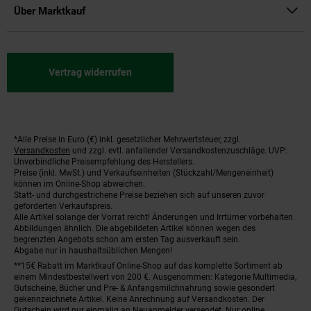
Über Marktkauf
Vertrag widerrufen
*Alle Preise in Euro (€) inkl. gesetzlicher Mehrwertsteuer, zzgl.
Fußnoten
Versandkosten
und zzgl. evtl. anfallender Versandkostenzuschläge. UVP:
Unverbindliche Preisempfehlung des Herstellers.
Preise (inkl. MwSt.) und Verkaufseinheiten (Stückzahl/Mengeneinheit)
können im Online-Shop abweichen.
Statt- und durchgestrichene Preise beziehen sich auf unseren zuvor
geforderten Verkaufspreis.
Alle Artikel solange der Vorrat reicht! Änderungen und Irrtümer vorbehalten.
Abbildungen ähnlich. Die abgebildeten Artikel können wegen des
begrenzten Angebots schon am ersten Tag ausverkauft sein.
Abgabe nur in haushaltsüblichen Mengen!
**15€ Rabatt im Marktkauf Online-Shop auf das komplette Sortiment ab
einem Mindestbestellwert von 200 €. Ausgenommen: Kategorie Multimedia,
Gutscheine, Bücher und Pre- & Anfangsmilchnahrung sowie gesondert
gekennzeichnete Artikel. Keine Anrechnung auf Versandkosten. Der
Gutschein wird nur einmalig an Neuanmelder versendet. Nur online