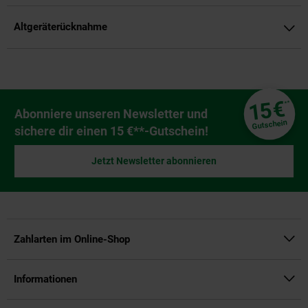
Altgeräterücknahme
Fußzeile
€
15
**
Newsletter Anmeldung
Abonniere unseren Newsletter und
Gutschein
sichere dir einen 15 €**-Gutschein!
Jetzt Newsletter abonnieren
Zahlarten im Online-Shop
Informationen