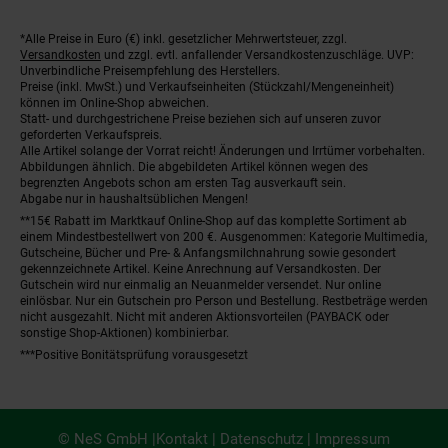
*Alle Preise in Euro (€) inkl. gesetzlicher Mehrwertsteuer, zzgl.
Fußnoten
Versandkosten
und zzgl. evtl. anfallender Versandkostenzuschläge. UVP:
Unverbindliche Preisempfehlung des Herstellers.
Preise (inkl. MwSt.) und Verkaufseinheiten (Stückzahl/Mengeneinheit)
können im Online-Shop abweichen.
Statt- und durchgestrichene Preise beziehen sich auf unseren zuvor
geforderten Verkaufspreis.
Alle Artikel solange der Vorrat reicht! Änderungen und Irrtümer vorbehalten.
Abbildungen ähnlich. Die abgebildeten Artikel können wegen des
begrenzten Angebots schon am ersten Tag ausverkauft sein.
Abgabe nur in haushaltsüblichen Mengen!
**15€ Rabatt im Marktkauf Online-Shop auf das komplette Sortiment ab
einem Mindestbestellwert von 200 €. Ausgenommen: Kategorie Multimedia,
Gutscheine, Bücher und Pre- & Anfangsmilchnahrung sowie gesondert
gekennzeichnete Artikel. Keine Anrechnung auf Versandkosten. Der
Gutschein wird nur einmalig an Neuanmelder versendet. Nur online
einlösbar. Nur ein Gutschein pro Person und Bestellung. Restbeträge werden
nicht ausgezahlt. Nicht mit anderen Aktionsvorteilen (PAYBACK oder
sonstige Shop-Aktionen) kombinierbar.
***Positive Bonitätsprüfung vorausgesetzt
© NeS GmbH |
Kontakt
|
Datenschutz
|
Impressum