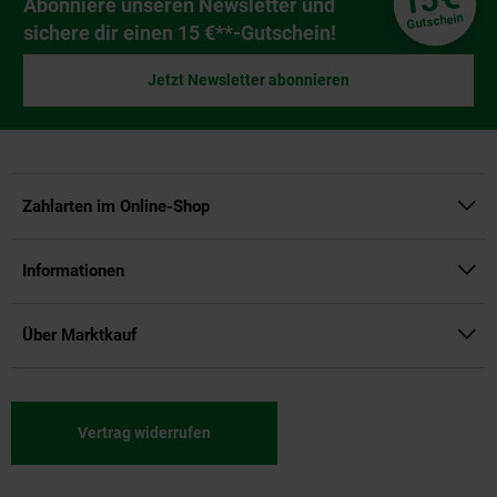
15
Newsletter Anmeldung
Abonniere unseren Newsletter und
Gutschein
sichere dir einen 15 €**-Gutschein!
Jetzt Newsletter abonnieren
Zahlarten im Online-Shop
Informationen
Über Marktkauf
Vertrag widerrufen