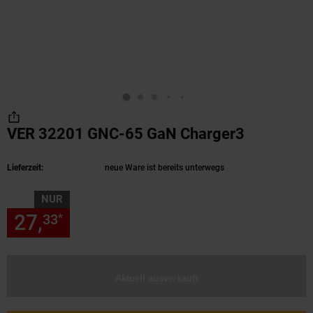
VER 32201 GNC-65 GaN Charger3
(Produkt 
Lieferzeit:
neue Ware ist bereits unterwegs
NUR
27,
nur 27,
€ Sternchen Fußn
33
33
*
Aktuell ausverkauft