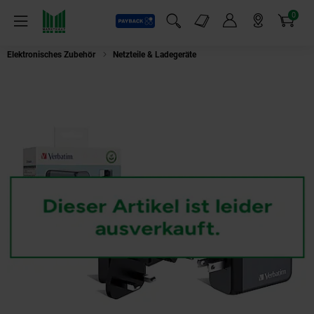
0
Payback
Markt-Angebote
Artikel
Menü
Suchfeld einblenden
Mein Konto
Markt finden
Warenkorb
Elektronisches Zubehör
Netzteile & Ladegeräte
VER 32201 GNC-65 GaN C