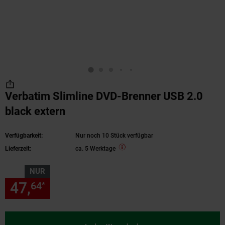
Verbatim Slimline DVD-Brenner USB 2.0
black extern
Verfügbarkeit:
Nur noch 10 Stück verfügbar
Lieferzeit:
ca. 5 Werktage
NUR
47,
nur 47,
€ Sternchen Fußn
64
64
*