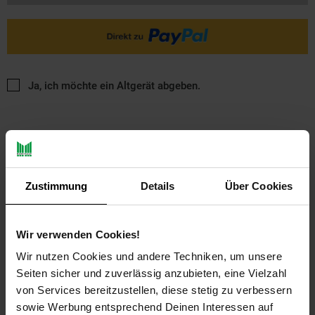
Ja, ich möchte ein Altgerät abgeben.
Zustimmung
Details
Über Cookies
PAYBACK
Wir verwenden Cookies!
Wir nutzen Cookies und andere Techniken, um unsere
Payback Punkte
Basis°Punkte:
16
Seiten sicher und zuverlässig anzubieten, eine Vielzahl
Extra°Punkte:
0
von Services bereitzustellen, diese stetig zu verbessern
sowie Werbung entsprechend Deinen Interessen auf