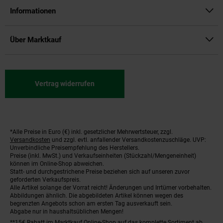
Informationen
Über Marktkauf
Vertrag widerrufen
*Alle Preise in Euro (€) inkl. gesetzlicher Mehrwertsteuer, zzgl.
Fußnoten
Versandkosten
und zzgl. evtl. anfallender Versandkostenzuschläge. UVP:
Unverbindliche Preisempfehlung des Herstellers.
Preise (inkl. MwSt.) und Verkaufseinheiten (Stückzahl/Mengeneinheit)
können im Online-Shop abweichen.
Statt- und durchgestrichene Preise beziehen sich auf unseren zuvor
geforderten Verkaufspreis.
Alle Artikel solange der Vorrat reicht! Änderungen und Irrtümer vorbehalten.
Abbildungen ähnlich. Die abgebildeten Artikel können wegen des
begrenzten Angebots schon am ersten Tag ausverkauft sein.
Abgabe nur in haushaltsüblichen Mengen!
**15€ Rabatt im Marktkauf Online-Shop auf das komplette Sortiment ab