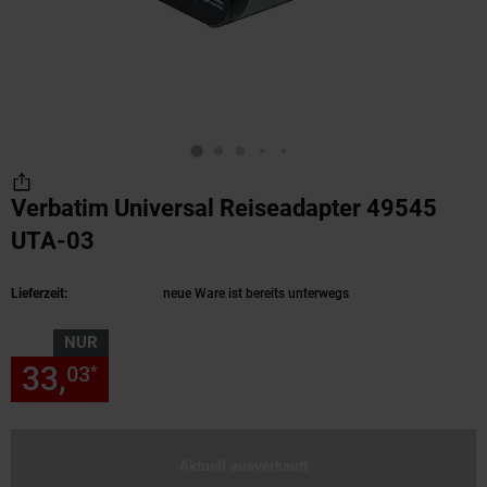
Verbatim Universal Reiseadapter 49545
UTA-03
(Produkt aktuell ausverkauft)
Lieferzeit:
neue Ware ist bereits unterwegs
NUR
33,
nur 33,
€ Sternchen Fußn
03
03
*
Aktuell ausverkauft