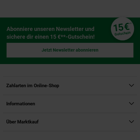
Fußzeile
€
15
**
Newsletter Anmeldung
Abonniere unseren Newsletter und
Gutschein
sichere dir einen 15 €**-Gutschein!
Jetzt Newsletter abonnieren
Zahlarten im Online-Shop
Informationen
Über Marktkauf