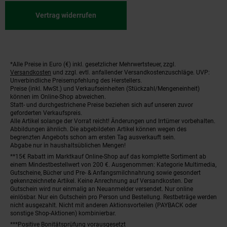
Vertrag widerrufen
*Alle Preise in Euro (€) inkl. gesetzlicher Mehrwertsteuer, zzgl.
Fußnoten
Versandkosten
und zzgl. evtl. anfallender Versandkostenzuschläge. UVP:
Unverbindliche Preisempfehlung des Herstellers.
Preise (inkl. MwSt.) und Verkaufseinheiten (Stückzahl/Mengeneinheit)
können im Online-Shop abweichen.
Statt- und durchgestrichene Preise beziehen sich auf unseren zuvor
geforderten Verkaufspreis.
Alle Artikel solange der Vorrat reicht! Änderungen und Irrtümer vorbehalten.
Abbildungen ähnlich. Die abgebildeten Artikel können wegen des
begrenzten Angebots schon am ersten Tag ausverkauft sein.
Abgabe nur in haushaltsüblichen Mengen!
**15€ Rabatt im Marktkauf Online-Shop auf das komplette Sortiment ab
einem Mindestbestellwert von 200 €. Ausgenommen: Kategorie Multimedia,
Gutscheine, Bücher und Pre- & Anfangsmilchnahrung sowie gesondert
gekennzeichnete Artikel. Keine Anrechnung auf Versandkosten. Der
Gutschein wird nur einmalig an Neuanmelder versendet. Nur online
einlösbar. Nur ein Gutschein pro Person und Bestellung. Restbeträge werden
nicht ausgezahlt. Nicht mit anderen Aktionsvorteilen (PAYBACK oder
sonstige Shop-Aktionen) kombinierbar.
***Positive Bonitätsprüfung vorausgesetzt