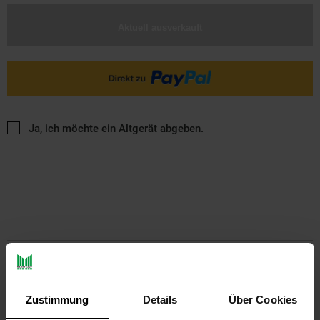
Aktuell ausverkauft
Ja, ich möchte ein Altgerät abgeben.
PAYBACK
Zustimmung
Details
Über Cookies
Payback Punkte
Basis°Punkte:
230