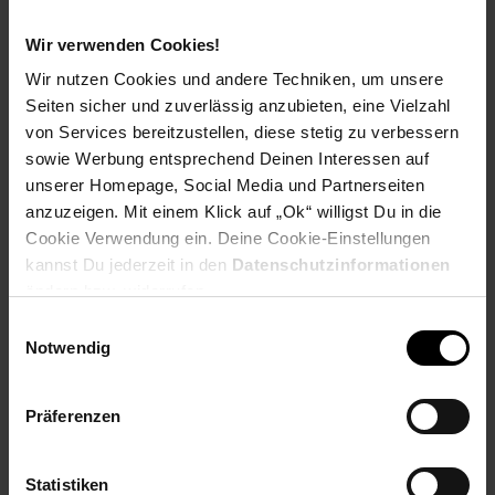
Extra°Punkte:
0
Wir verwenden Cookies!
Wir nutzen Cookies und andere Techniken, um unsere
Produktbeschreibung
Seiten sicher und zuverlässig anzubieten, eine Vielzahl
von Services bereitzustellen, diese stetig zu verbessern
Die Verbatim Vi560 S3 M.2 2 TB SSD-Festplatte ist eine
sowie Werbung entsprechend Deinen Interessen auf
leistungsstarke Speicherlösung, die Geschwindigkeit,
unserer Homepage, Social Media und Partnerseiten
Kapazität und Zuverlässigkeit vereint. Mit ihrer M.2
anzuzeigen. Mit einem Klick auf „Ok“ willigst Du in die
Schnittstelle bietet sie eine nahtlose Integration in moderne
Cookie Verwendung ein. Deine Cookie-Einstellungen
Motherboards und liefert dabei beeindruckende Leistung. Mit
kannst Du jederzeit in den
Datenschutzinformationen
einer großzügigen Speicherkapazität von 2 TB bietet die
Verbatim Vi560 S3 ausreichend Platz für große Dateien,
ändern bzw. widerrufen.
Anwendungen und Betriebssysteme. Egal, ob Sie
Einwilligungsauswahl
hochauflösende Medien bearbeiten, Spiele laden oder große
Notwendig
Dateien übertragen - diese SSD hält mit Ihrem Tempo Schritt.
Die Serial ATA III Schnittstelle gewährleistet eine schnelle
Datenübertragung und eine zuverlässige Leistung. Mit
Präferenzen
beeindruckenden Lesegeschwindigkeiten von bis zu 550 MB/s
und Schreibgeschwindigkeiten von bis zu 500 MB/s bietet die
Vi560 S3 SSD eine flüssige und reaktionsschnelle
Statistiken