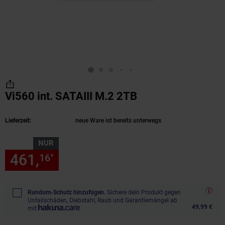
Vi560 int. SATAIII M.2 2TB
(Produkt aktuell 
Lieferzeit:
neue Ware ist bereits unterwegs
NUR
461,
nur 461,
€ Sternchen Fu
16
16
*
Rundum-Schutz hinzufügen.
Sichere dein Produkt gegen
Unfallschäden, Diebstahl, Raub und Garantiemängel ab
49,99 €
mit