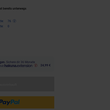
st bereits unterwegs
te:
76
te:
0
,
€ Sternchen Fußnote, Details 
90
gen.
Sichere dir 36 Monate
24,99 €
mit
ausverkauft