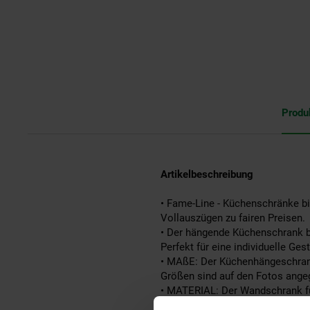
Produ
Artikelbeschreibung
• Fame-Line - Küchenschränke bie
Vollauszügen zu fairen Preisen.
• Der hängende Küchenschrank bi
Perfekt für eine individuelle Ges
• MAßE: Der Küchenhängeschrank 
Größen sind auf den Fotos ange
• MATERIAL: Der Wandschrank fü
sind aus hochwertigem MDF herg