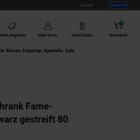
Kontakt
0
Artikel
Markt-Angebote
Mein Konto
Markt finden
Warenkorb
ie
Externer Link:
Reisen
Externer Link:
Fotoshop
Externer Link:
Apotheke
Sale
hrank Fame-
warz gestreift 80
tuell ausverkauft)