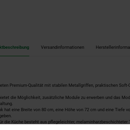
ktbeschreibung
Versandinformationen
Herstellerinforma
ten Premium-Qualität mit stabilen Metallgriffen, praktischen Soft-
etet die Möglichkeit, zusätzliche Module zu erwerben und das Mod
taltung.
hat eine Breite von 80 cm, eine Höhe von 72 cm und eine Tiefe von 
geben.
r die Küche besteht aus pflegeleichter, melaminharzbeschichteter 
estellt.