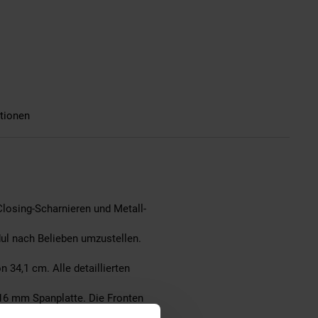
tionen
Closing-Scharnieren und Metall-
ul nach Belieben umzustellen.
34,1 cm. Alle detaillierten
16 mm Spanplatte. Die Fronten