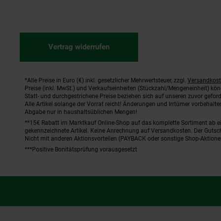
Vertrag widerrufen
*Alle Preise in Euro (€) inkl. gesetzlicher Mehrwertsteuer, zzgl.
Versandkos
Fußnoten
Preise (inkl. MwSt.) und Verkaufseinheiten (Stückzahl/Mengeneinheit) kö
Statt- und durchgestrichene Preise beziehen sich auf unseren zuvor geford
Alle Artikel solange der Vorrat reicht! Änderungen und Irrtümer vorbehal
Abgabe nur in haushaltsüblichen Mengen!
**15€ Rabatt im Marktkauf Online-Shop auf das komplette Sortiment ab 
gekennzeichnete Artikel. Keine Anrechnung auf Versandkosten. Der Gutsch
Nicht mit anderen Aktionsvorteilen (PAYBACK oder sonstige Shop-Aktione
***Positive Bonitätsprüfung vorausgesetzt