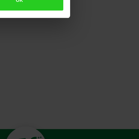
OK
**