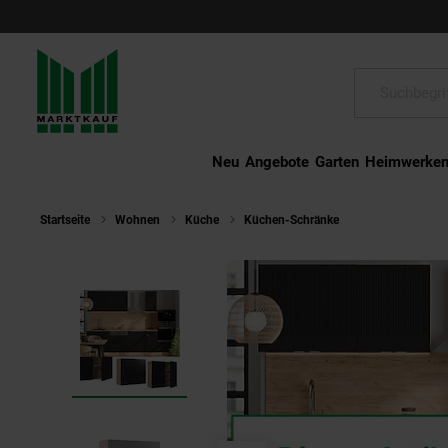
Schließen
Suche:
Neu
Angebote
Garten
Heimwerke
Startseite
Wohnen
Küche
Küchen-Schränke
Vicco Hängesch