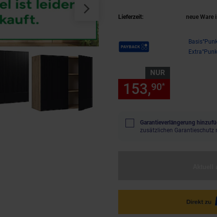
Lieferzeit:
neue Ware i
Payback Punkte
Basis°Punk
Extra°Punk
NUR
153,
nur 153
90
*
Garantieverlängerung hinzufü
zusätzlichen Garantieschutz 
Aktuell 