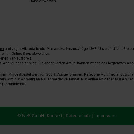
Händler werden
ten
und zzgl. evtl. anfallender Versandkostenzuschläge. UVP: Unverbindliche Preise
nnen im Online-Shop abweichen.
erten Verkaufspreis.
ten. Abbildungen ähnlich. Die abgebildeten Artikel können wegen des begrenzten An
einem Mindestbestellwert von 200 €. Ausgenommen: Kategorie Multimedia, Gutsche
ein wird nur einmalig an Neuanmelder versendet. Nur online einlösbar. Nur ein Gut
n) kombinierbar.
© NeS GmbH |
Kontakt
|
Datenschutz
|
Impressum