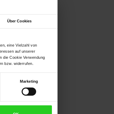
onal gestalten möchte. Diese
ine optimale Raumnutzung. Mit
Über Cookies
r komfortabel zu bedienen. Wenn
tionen wählen und zusätzliche
sie zu einem Ort, an dem Sie
ne - Hängeschrank zu bieten hat!
en, eine Vielzahl von
teressen auf unserer
 in die Cookie Verwendung
n bzw. widerrufen.
Marketing