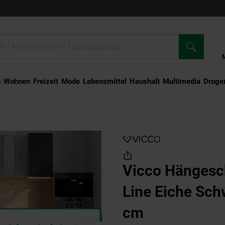
n
Wohnen
Freizeit
Mode
Lebensmittel
Haushalt
Multimedia
Droger
rank Fame-Line Eiche Schwarz gestreift 80 cm
Vicco Hängesc
Line Eiche Sch
cm
(Produkt ak