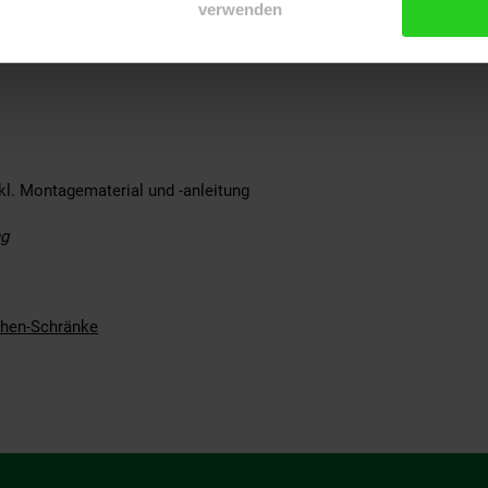
verwenden
aminharzbeschichtet
kl. Montagematerial und -anleitung
ng
hen-Schränke