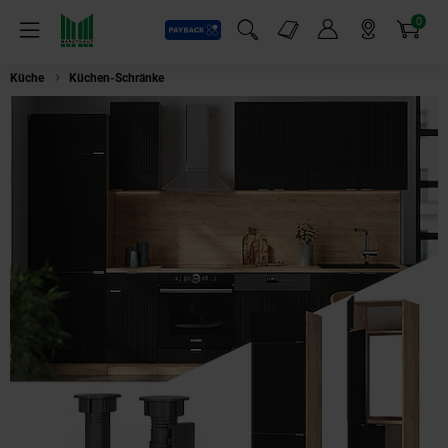
0
Payback
Markt-Angebote
Artikel
Menü
Suchfeld einblenden
Mein Konto
Markt finden
Warenkorb
Küche
Küchen-Schränke
Vicco Kühlumbauschrank Fame-Line Eiche Schwa