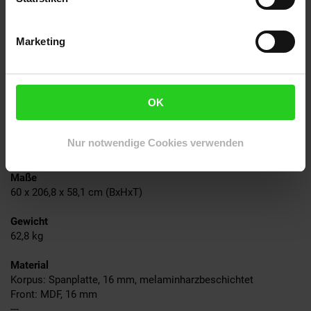
Töpfe oder als Schubladenschrank - die Fame-Line - Serie
macht jeden Raum zur Traumküche. Wer Wert auf Design und
Funktionalität legt, wird den Fame-Line - Kühlumbauschrank
Marketing
lieben!
---
Technische Daten
OK
Farben
Korpus, Blende: Goldkraft-Eiche
Nur notwendige Cookies verwenden
Front: Schwarz, gestreift
Maße
60 x 206,8 x 58,1 cm (BxHxT)
Gewicht
62,8 kg
Material
Korpus: Spanplatte, 16 mm, melaminharzbeschichtet
Front: MDF, 16 mm
---