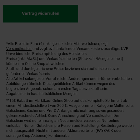
Vertrag widerrufen
*Alle Preise in Euro (€) inkl. gesetzlicher Mehrwertsteuer, zzgl.
Fußnoten
Versandkosten
und zzgl. evtl. anfallender Versandkostenzuschläge. UVP:
Unverbindliche Preisempfehlung des Herstellers.
Preise (inkl. MwSt.) und Verkaufseinheiten (Stückzahl/Mengeneinheit)
können im Online-Shop abweichen.
Statt- und durchgestrichene Preise beziehen sich auf unseren zuvor
geforderten Verkaufspreis.
Alle Artikel solange der Vorrat reicht! Änderungen und Irrtümer vorbehalten.
Abbildungen ähnlich. Die abgebildeten Artikel können wegen des
begrenzten Angebots schon am ersten Tag ausverkauft sein.
Abgabe nur in haushaltsüblichen Mengen!
**15€ Rabatt im Marktkauf Online-Shop auf das komplette Sortiment ab
einem Mindestbestellwert von 200 €. Ausgenommen: Kategorie Multimedia,
Gutscheine, Bücher und Pre- & Anfangsmilchnahrung sowie gesondert
gekennzeichnete Artikel. Keine Anrechnung auf Versandkosten. Der
Gutschein wird nur einmalig an Neuanmelder versendet. Nur online
einlösbar. Nur ein Gutschein pro Person und Bestellung. Restbeträge werden
nicht ausgezahlt. Nicht mit anderen Aktionsvorteilen (PAYBACK oder
sonstige Shop-Aktionen) kombinierbar.