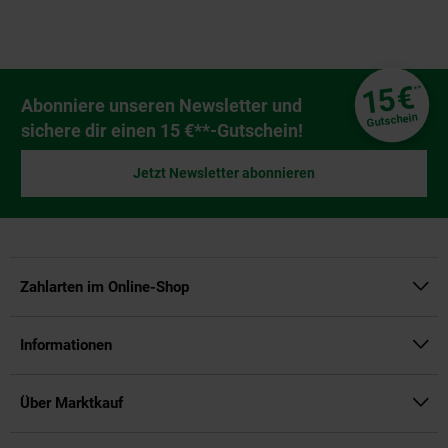
Fußzeile
€
15
**
Newsletter Anmeldung
Abonniere unseren Newsletter und
Gutschein
sichere dir einen 15 €**-Gutschein!
Jetzt Newsletter abonnieren
Zahlarten im Online-Shop
Informationen
Über Marktkauf