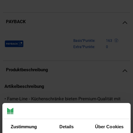
PAYBACK
Payback Punkte
Basis°Punkte:
163
Extra°Punkte:
0
Produktbeschreibung
Artikelbeschreibung
• Fame-Line - Küchenschränke bieten Premium-Qualität mit
stabilen Metallgriffen, praktischen Soft-Closing-Scharnieren
und Metall-Vollauszügen zu fairen Preisen.
• Der Hochschrank für die Küche bietet die Möglichkeit,
zusätzliche Module zu erwerben und das Modul nach Belieben
Zustimmung
Details
Über Cookies
umzustellen. Flexibilität und Erweiterbarkeit sind damit