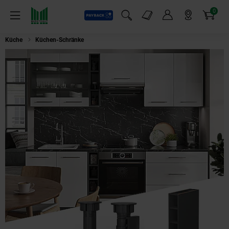
0
Payback
Markt-Angebote
Artikel
Menü
Suchfeld einblenden
Mein Konto
Markt finden
Warenkorb
Küche
Küchen-Schränke
Vicco Regalunterschrank Küchenschrank Küche