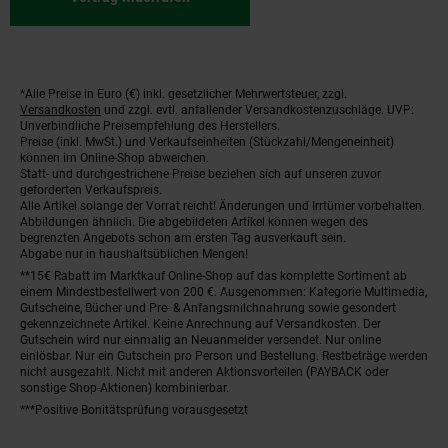
*Alle Preise in Euro (€) inkl. gesetzlicher Mehrwertsteuer, zzgl.
Fußnoten
Versandkosten
und zzgl. evtl. anfallender Versandkostenzuschläge. UVP:
Unverbindliche Preisempfehlung des Herstellers.
Preise (inkl. MwSt.) und Verkaufseinheiten (Stückzahl/Mengeneinheit)
können im Online-Shop abweichen.
Statt- und durchgestrichene Preise beziehen sich auf unseren zuvor
geforderten Verkaufspreis.
Alle Artikel solange der Vorrat reicht! Änderungen und Irrtümer vorbehalten.
Abbildungen ähnlich. Die abgebildeten Artikel können wegen des
begrenzten Angebots schon am ersten Tag ausverkauft sein.
Abgabe nur in haushaltsüblichen Mengen!
**15€ Rabatt im Marktkauf Online-Shop auf das komplette Sortiment ab
einem Mindestbestellwert von 200 €. Ausgenommen: Kategorie Multimedia,
Gutscheine, Bücher und Pre- & Anfangsmilchnahrung sowie gesondert
gekennzeichnete Artikel. Keine Anrechnung auf Versandkosten. Der
Gutschein wird nur einmalig an Neuanmelder versendet. Nur online
einlösbar. Nur ein Gutschein pro Person und Bestellung. Restbeträge werden
nicht ausgezahlt. Nicht mit anderen Aktionsvorteilen (PAYBACK oder
sonstige Shop-Aktionen) kombinierbar.
***Positive Bonitätsprüfung vorausgesetzt