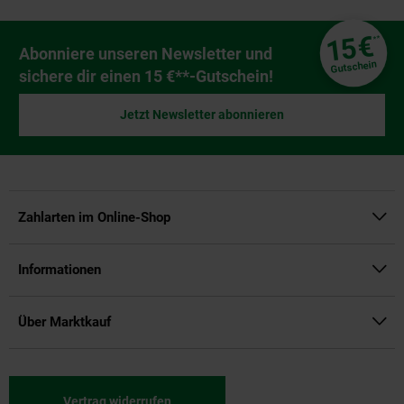
Fußzeile
€
15
**
Newsletter Anmeldung
Abonniere unseren Newsletter und
Gutschein
sichere dir einen 15 €**-Gutschein!
Jetzt Newsletter abonnieren
Zahlarten im Online-Shop
Informationen
Über Marktkauf
Vertrag widerrufen