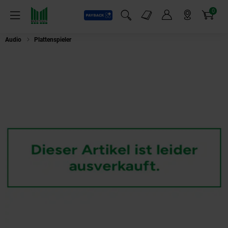
0
Payback
Markt-Angebote
Artikel
Menü
Suchfeld einblenden
Mein Konto
Markt finden
Warenkorb
Audio
Plattenspieler
Victrola Plattenspieler Stream Onyx VPT-2000 schw