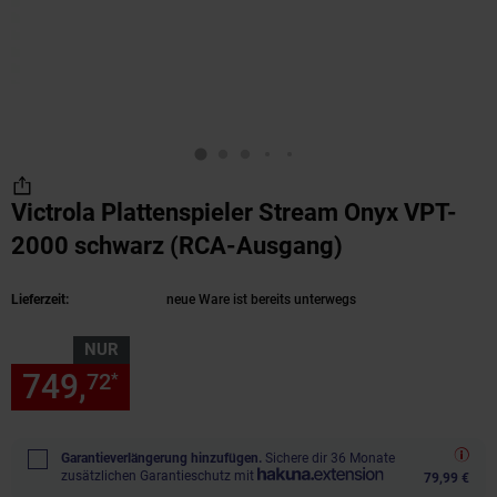
Victrola Plattenspieler Stream Onyx VPT-
2000 schwarz (RCA-Ausgang)
(Produkt aktue
Lieferzeit:
neue Ware ist bereits unterwegs
NUR
749,
nur 749,
€ Sternchen Fu
72
72
*
Garantieverlängerung hinzufügen.
Sichere dir 36 Monate
zusätzlichen Garantieschutz mit
79,99 €