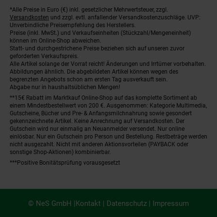
*Alle Preise in Euro (€) inkl. gesetzlicher Mehrwertsteuer, zzgl.
Fußnoten
Versandkosten
und zzgl. evtl. anfallender Versandkostenzuschläge. UVP:
Unverbindliche Preisempfehlung des Herstellers.
Preise (inkl. MwSt.) und Verkaufseinheiten (Stückzahl/Mengeneinheit)
können im Online-Shop abweichen.
Statt- und durchgestrichene Preise beziehen sich auf unseren zuvor
geforderten Verkaufspreis.
Alle Artikel solange der Vorrat reicht! Änderungen und Irrtümer vorbehalten.
Abbildungen ähnlich. Die abgebildeten Artikel können wegen des
begrenzten Angebots schon am ersten Tag ausverkauft sein.
Abgabe nur in haushaltsüblichen Mengen!
**15€ Rabatt im Marktkauf Online-Shop auf das komplette Sortiment ab
einem Mindestbestellwert von 200 €. Ausgenommen: Kategorie Multimedia,
Gutscheine, Bücher und Pre- & Anfangsmilchnahrung sowie gesondert
gekennzeichnete Artikel. Keine Anrechnung auf Versandkosten. Der
Gutschein wird nur einmalig an Neuanmelder versendet. Nur online
einlösbar. Nur ein Gutschein pro Person und Bestellung. Restbeträge werden
nicht ausgezahlt. Nicht mit anderen Aktionsvorteilen (PAYBACK oder
sonstige Shop-Aktionen) kombinierbar.
***Positive Bonitätsprüfung vorausgesetzt
© NeS GmbH |
Kontakt
|
Datenschutz
|
Impressum