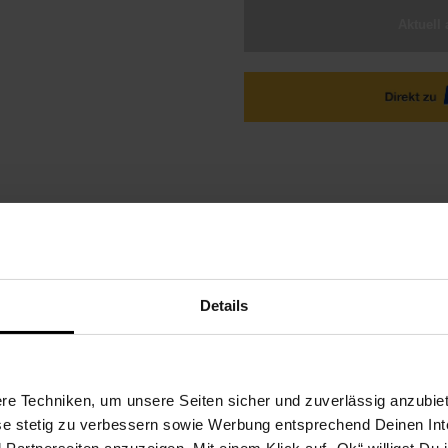
Aktuell 
ktbeschreibung
Versandinformationen
Herstellerinforma
Details
m Textilset "Zirkus" kommt Freude auf
e Techniken, um unsere Seiten sicher und zuverlässig anzubiet
ungene Kombination aus Schlafraum und Spielplatz. Durch die wechse
ese stetig zu verbessern sowie Werbung entsprechend Deinen In
ert. Den unteren Bereich können Ihre Kinder zum Spielen nutzen oder