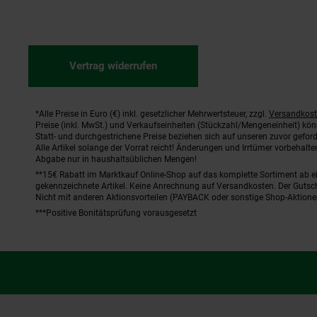
Vertrag widerrufen
*Alle Preise in Euro (€) inkl. gesetzlicher Mehrwertsteuer, zzgl.
Versandkos
Fußnoten
Preise (inkl. MwSt.) und Verkaufseinheiten (Stückzahl/Mengeneinheit) kö
Statt- und durchgestrichene Preise beziehen sich auf unseren zuvor geford
Alle Artikel solange der Vorrat reicht! Änderungen und Irrtümer vorbehal
Abgabe nur in haushaltsüblichen Mengen!
**15€ Rabatt im Marktkauf Online-Shop auf das komplette Sortiment ab 
gekennzeichnete Artikel. Keine Anrechnung auf Versandkosten. Der Gutsch
Nicht mit anderen Aktionsvorteilen (PAYBACK oder sonstige Shop-Aktione
***Positive Bonitätsprüfung vorausgesetzt