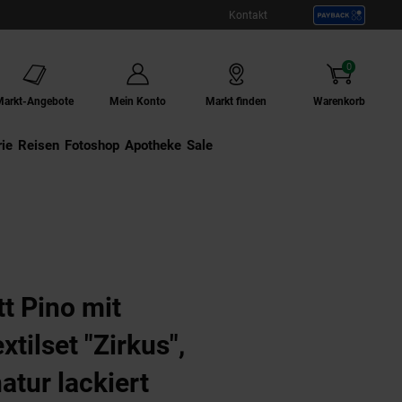
Kontakt
0
Artikel
Markt-Angebote
Mein Konto
Markt finden
Warenkorb
ie
Externer Link:
Reisen
Externer Link:
Fotoshop
Externer Link:
Apotheke
Sale
r lackiert
t Pino mit
tilset "Zirkus",
atur lackiert
(Produkt aktuell aus