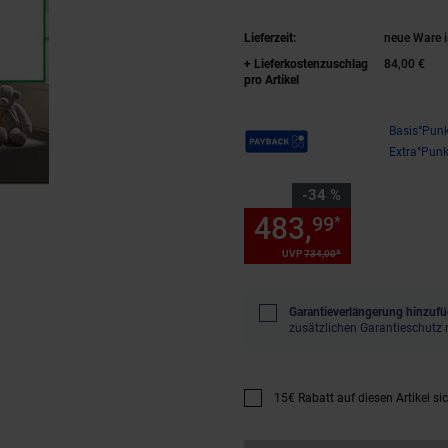
Lieferzeit:
neue Ware i
+ Lieferkostenzuschlag
84,00 €
pro Artikel
Payback Punkte
Basis°Punk
Extra°Punk
Sie Sparen 34 Prozent,
-34 %
483,
Sie Spa
99
*
*
UVP
734,
00
UVP : 734,
00
€
Garantieverlängerung hinzufü
zusätzlichen Garantieschutz 
15€ Rabatt auf diesen Artikel si
Promotion "15€ Rabatt auf diese