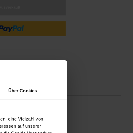
ausverkauft
tionen
Über Cookies
en, eine Vielzahl von
lseitig anbringbare Rutsche ist
teressen auf unserer
 Sie gestalten ihn als