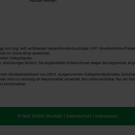
Händler werden
ten
und zzgl. evtl. anfallender Versandkostenzuschläge. UVP: Unverbindliche Preise
nnen im Online-Shop abweichen.
erten Verkaufspreis.
ten. Abbildungen ähnlich. Die abgebildeten Artikel können wegen des begrenzten An
einem Mindestbestellwert von 200 €. Ausgenommen: Kategorie Multimedia, Gutsche
ein wird nur einmalig an Neuanmelder versendet. Nur online einlösbar. Nur ein Gut
n) kombinierbar.
© NeS GmbH |
Kontakt
|
Datenschutz
|
Impressum