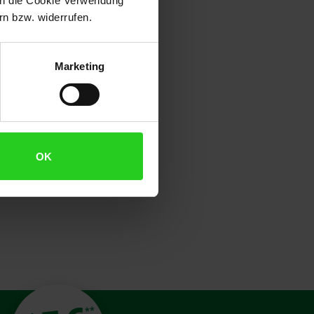
 in die Cookie Verwendung
ein. Für die Sicherheit ist bei
n bzw. widerrufen.
bile Massivholz sorgen für einen
Marketing
OK
**