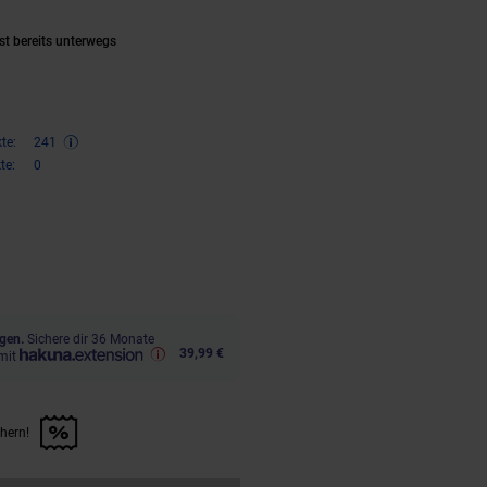
st bereits unterwegs
te:
241
te:
0
ren 34 Prozent, 483,
€ Sternchen
99
gen.
Sichere dir 36 Monate
39,99 €
mit
chern!
n Artikel sichern!" anwenden