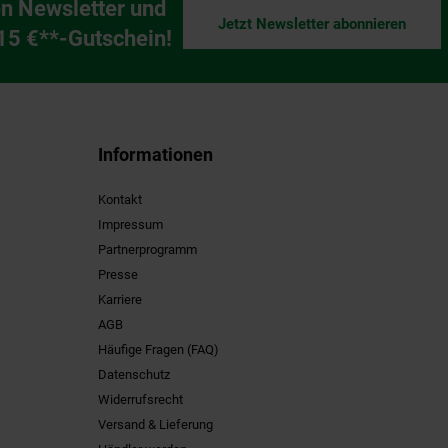
n Newsletter und
Jetzt Newsletter abonnieren
ng
 15 €**-Gutschein!
Informationen
Kontakt
Impressum
Partnerprogramm
Presse
Karriere
AGB
Häufige Fragen (FAQ)
Datenschutz
Widerrufsrecht
Versand & Lieferung