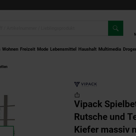
n
Wohnen
Freizeit
Mode
Lebensmittel
Haushalt
Multimedia
Droger
etten
Vipack Spielbett Pino mit Rutsche und Textilset "Zirkus", Kiefer massiv natu
Vipack Spielbet
Rutsche und Tex
Kiefer massiv n