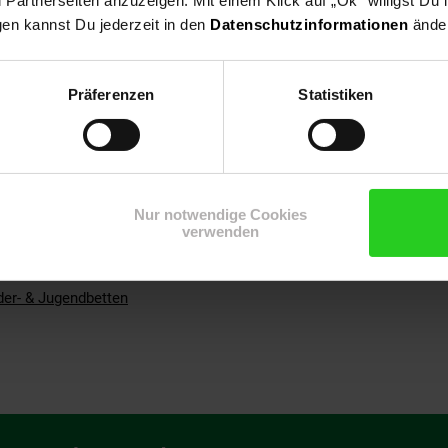
artnerseiten anzuzeigen. Mit einem Klick auf „Ok“ willigst Du
inem wunderschönen Zirkusmotiv bedruckt und begeistert Groß und Kl
gen kannst Du jederzeit in den
Datenschutzinformationen
änder
gt: Der umlaufende Absturzschutz, breite Trittstufen sowie das sta
Präferenzen
Statistiken
erkante der Bettseite beträgt ca. 70 cm
 cm
0 cm
m
 mit Aufbauanleitung zur einfachen Selbstmontage.
Nur notwendige Cookies
verwenden
der- & Jugendbetten