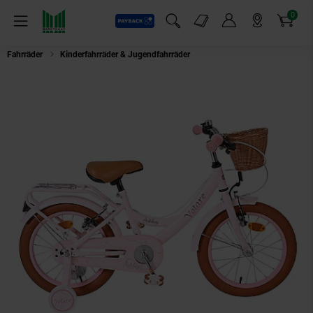
0
Payback
Markt-Angebote
Artikel
Menü
Suchfeld einblenden
Mein Konto
Markt finden
Warenkorb
Fahrräder
Kinderfahrräder & Jugendfahrräder
VOLARE Kinderfahrrad Ashle