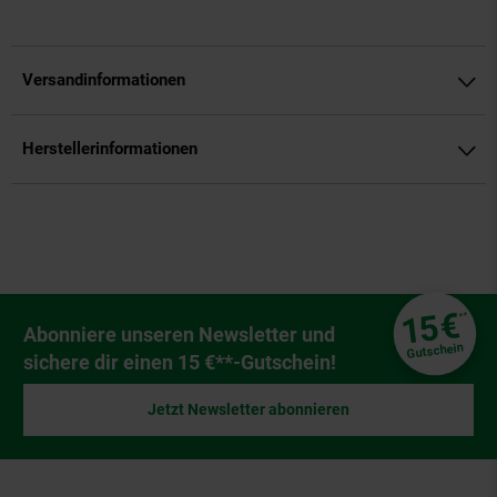
Versandinformationen
Herstellerinformationen
Fußzeile
€
15
**
Newsletter Anmeldung
Abonniere unseren Newsletter und
Gutschein
sichere dir einen 15 €**-Gutschein!
Jetzt Newsletter abonnieren