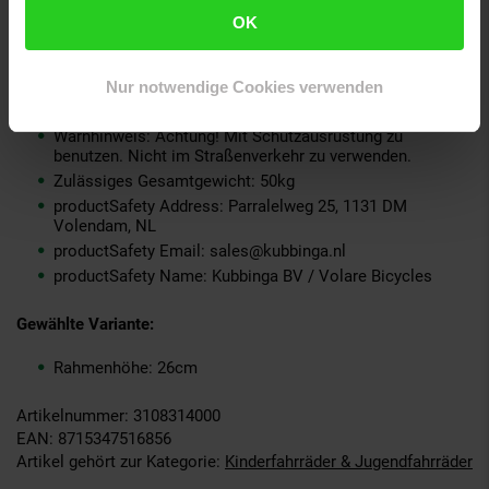
ProdSV Land: NL
OK
ProdSV PLZ: 1131DM
ProdSV Hausnummer: 25
ProdSV Ort: Volendam
Nur notwendige Cookies verwenden
ProdSV Straße: Parralelweg
Warnhinweis: Achtung! Mit Schutzausrüstung zu
benutzen. Nicht im Straßenverkehr zu verwenden.
Zulässiges Gesamtgewicht: 50kg
productSafety Address: Parralelweg 25, 1131 DM
Volendam, NL
productSafety Email: sales@kubbinga.nl
productSafety Name: Kubbinga BV / Volare Bicycles
Gewählte Variante:
Rahmenhöhe: 26cm
Artikelnummer: 3108314000
EAN: 8715347516856
Artikel gehört zur Kategorie:
Kinderfahrräder & Jugendfahrräder