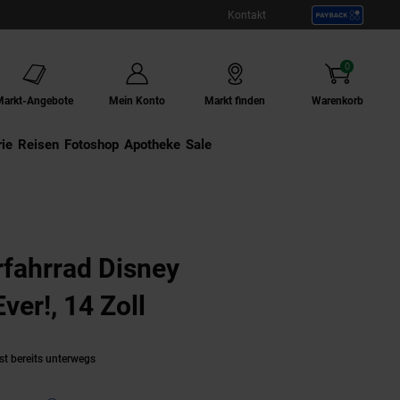
Kontakt
0
Artikel
Markt-Angebote
Mein Konto
Markt finden
Warenkorb
ie
Externer Link:
Reisen
Externer Link:
Fotoshop
Externer Link:
Apotheke
Sale
rad Disney
Minnie Cutest Ever!, 14 Zoll
(Produkt aktuell ausv
st bereits unterwegs