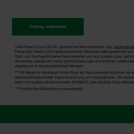
Vertrag widerrufen
*Alle Preise in Euro (€) inkl. gesetzlicher Mehrwertsteuer, zzgl.
Versandkos
Fußnoten
Preise (inkl. MwSt.) und Verkaufseinheiten (Stückzahl/Mengeneinheit) kö
Statt- und durchgestrichene Preise beziehen sich auf unseren zuvor geford
Alle Artikel solange der Vorrat reicht! Änderungen und Irrtümer vorbehal
Abgabe nur in haushaltsüblichen Mengen!
**15€ Rabatt im Marktkauf Online-Shop auf das komplette Sortiment ab 
gekennzeichnete Artikel. Keine Anrechnung auf Versandkosten. Der Gutsch
Nicht mit anderen Aktionsvorteilen (PAYBACK oder sonstige Shop-Aktione
***Positive Bonitätsprüfung vorausgesetzt