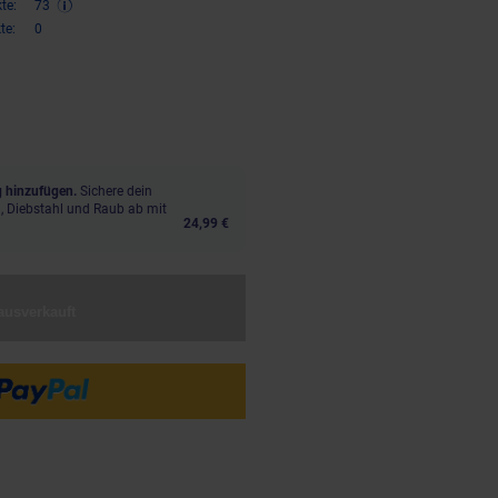
te:
73
te:
0
,
€ Sternchen Fußnote, Details 
20
 hinzufügen.
Sichere dein
, Diebstahl und Raub ab mit
24,99 €
ausverkauft