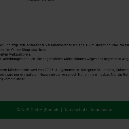
ten
und zzgl. evtl. anfallender Versandkostenzuschläge. UVP: Unverbindliche Preise
nnen im Online-Shop abweichen.
erten Verkaufspreis.
ten. Abbildungen ähnlich. Die abgebildeten Artikel können wegen des begrenzten An
einem Mindestbestellwert von 200 €. Ausgenommen: Kategorie Multimedia, Gutsche
ein wird nur einmalig an Neuanmelder versendet. Nur online einlösbar. Nur ein Gut
n) kombinierbar.
© NeS GmbH |
Kontakt
|
Datenschutz
|
Impressum