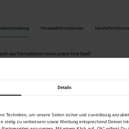
ktbeschreibung
Versandinformationen
Herstellerinforma
acht das Fahrradfahren lernen jedem Kind Spaß!
e! Deshalb verfügt dieses coole Fahrrad über eine Handbremse, eine 
 abnehmbare Stützräder. Das schöne Minnie-Fahrrad hat einen beq
möglichst lange Freude an dem Fahrrad hast, sind Sattel und Lenke
Details
e Techniken, um unsere Seiten sicher und zuverlässig anzubiet
b der StVZO
ese stetig zu verbessern sowie Werbung entsprechend Deinen In
artnerseiten anzuzeigen. Mit einem Klick auf „Ok“ willigst Du