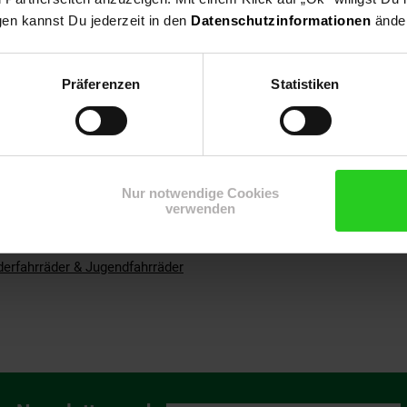
gen kannst Du jederzeit in den
Datenschutzinformationen
änder
g
 Schutzausrüstung zu benutzen. Nicht im Straßenverkehr zu verwen
Präferenzen
Statistiken
: 50kg
rralelweg 25, 1131 DM Volendam, NL
s@kubbinga.nl
nga BV / Volare Bicycles
Nur notwendige Cookies
verwenden
derfahrräder & Jugendfahrräder