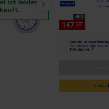
Payback Punkte
Basis°Punk
Extra°Punk
NUR
147,
nur 147
20
*
Rundum-Fahrradversicherung
Fahrrad gegen Unfallschäden
Aktuell 