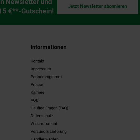
n Newsletter und
Jetzt Newsletter abonnieren
ng
 15 €**-Gutschein!
Informationen
Kontakt
Impressum
Partnerprogramm
Presse
Karriere
AGB
Häufige Fragen (FAQ)
Datenschutz
Widerrufsrecht
Versand & Lieferung
Händler werden