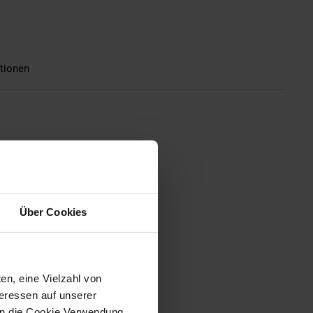
tionen
Rücktrittbremse , einen
uemen, weichen Sattel und einen
r höhenverstellbar.
Über Cookies
en, eine Vielzahl von
teressen auf unserer
 in die Cookie Verwendung