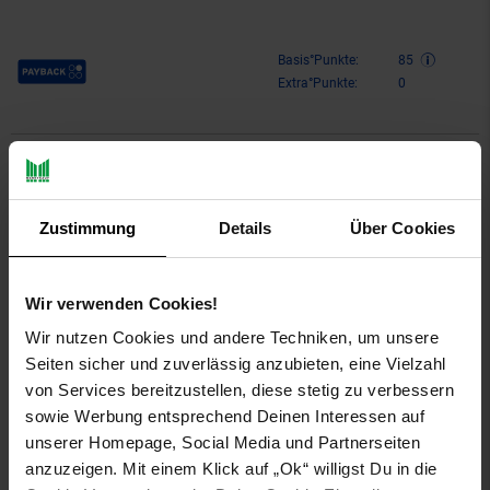
Payback Punkte
Basis°Punkte:
85
Extra°Punkte:
0
Produktbeschreibung
Zustimmung
Details
Über Cookies
Mit dem Volare Excellent 14 Zoll Kinderfahrrad macht das
Fahrradfahren lernen jedem Kind Spaß!
Sicherheit steht an erster Stelle! Deshalb verfügt dieses coole
Wir verwenden Cookies!
Fahrrad über eine Handbremse und eine Rücktrittbremse,
Wir nutzen Cookies und andere Techniken, um unsere
abnehmbare Stützräder und einen geschlossenen
Seiten sicher und zuverlässig anzubieten, eine Vielzahl
Kettenschutz. Außerdem hat es Rückstrahler und eine lustige
Klingel. Auch an Komfort wurde gedacht. Das schöne grüne
von Services bereitzustellen, diese stetig zu verbessern
Volare-Fahrrad hat einen praktischen Gepäckträger, einen
sowie Werbung entsprechend Deinen Interessen auf
luxuriös weichen Sattel und einen praktischen Weidenkorb.
unserer Homepage, Social Media und Partnerseiten
Damit Sie möglichst lange Freude an dem Fahrrad haben, sind
anzuzeigen. Mit einem Klick auf „Ok“ willigst Du in die
Sattel und Lenker höhenverstellbar. Alle für die Montage des