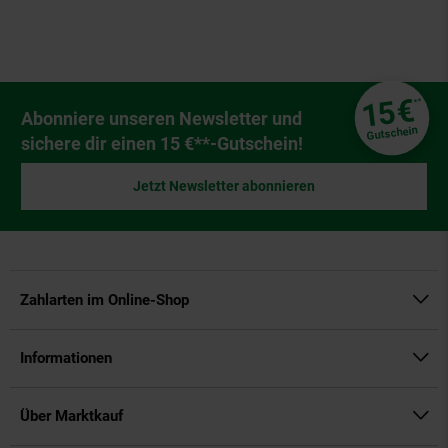
Fußzeile
€
15
**
Newsletter Anmeldung
Abonniere unseren Newsletter und
Gutschein
sichere dir einen 15 €**-Gutschein!
Jetzt Newsletter abonnieren
Zahlarten im Online-Shop
Informationen
Über Marktkauf