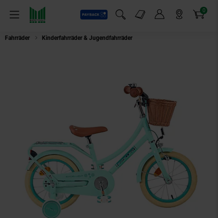
0
Payback
Markt-Angebote
Artikel
Menü
Suchfeld einblenden
Mein Konto
Markt finden
Warenkorb
Fahrräder
Kinderfahrräder & Jugendfahrräder
VOLARE Kinderfahrrad Excell