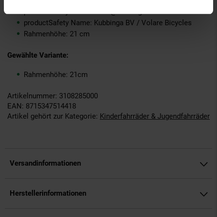
Volendam, NL
productSafety Email: sales@kubbinga.nl
productSafety Name: Kubbinga BV / Volare Bicycles
Rahmenhöhe: 21 cm
Gewählte Variante:
Rahmenhöhe: 21cm
Artikelnummer: 3108285000
EAN: 8715347514418
Artikel gehört zur Kategorie:
Kinderfahrräder & Jugendfahrräder
Versandinformationen
Herstellerinformationen