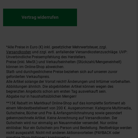
Vertrag widerrufen
*Alle Preise in Euro (€) inkl. gesetzlicher Mehrwertsteuer, zzgl.
Fußnoten
Versandkosten
und zzgl. evtl. anfallender Versandkostenzuschläge. UVP:
Unverbindliche Preisempfehlung des Herstellers.
Preise (inkl. MwSt.) und Verkaufseinheiten (Stückzahl/Mengeneinheit)
können im Online-Shop abweichen.
Statt- und durchgestrichene Preise beziehen sich auf unseren zuvor
geforderten Verkaufspreis.
Alle Artikel solange der Vorrat reicht! Änderungen und Irrtümer vorbehalten.
Abbildungen ähnlich. Die abgebildeten Artikel können wegen des
begrenzten Angebots schon am ersten Tag ausverkauft sein.
Abgabe nur in haushaltsüblichen Mengen!
**15€ Rabatt im Marktkauf Online-Shop auf das komplette Sortiment ab
einem Mindestbestellwert von 200 €. Ausgenommen: Kategorie Multimedia,
Gutscheine, Bücher und Pre- & Anfangsmilchnahrung sowie gesondert
gekennzeichnete Artikel. Keine Anrechnung auf Versandkosten. Der
Gutschein wird nur einmalig an Neuanmelder versendet. Nur online
einlösbar. Nur ein Gutschein pro Person und Bestellung. Restbeträge werden
nicht ausgezahlt. Nicht mit anderen Aktionsvorteilen (PAYBACK oder
sonstige Shop-Aktionen) kombinierbar.