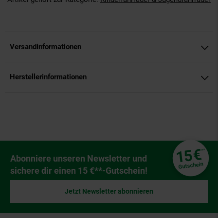
Versandinformationen
Herstellerinformationen
Fußzeile
€
15
**
Newsletter Anmeldung
Abonniere unseren Newsletter und
Gutschein
sichere dir einen 15 €**-Gutschein!
Jetzt Newsletter abonnieren