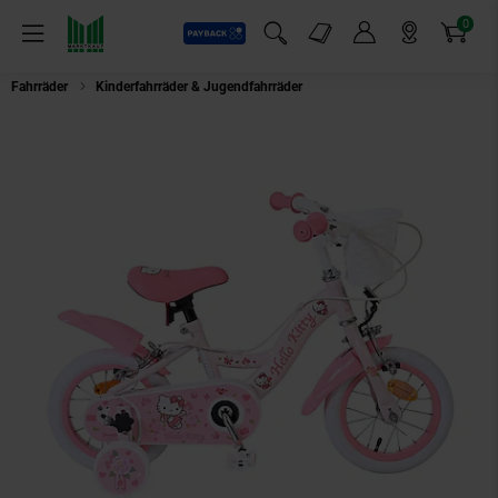
0
Payback
Markt-Angebote
Artikel
Menü
Suchfeld einblenden
Mein Konto
Markt finden
Warenkorb
Fahrräder
Kinderfahrräder & Jugendfahrräder
VOLARE Kinderfahrrad Hello 