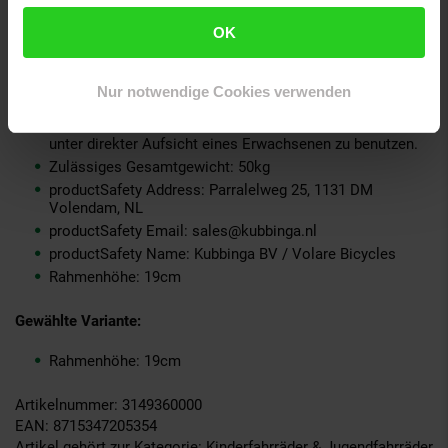
ProdSV PLZ: 1131DM
OK
ProdSV Hausnummer: 25
ProdSV Ort: Volendam
ProdSV Straße: Parralelweg
Nur notwendige Cookies verwenden
Warnhinweis: Achtung! Mit Schutzausrüstung zu
benutzen. Nicht im Straßenverkehr zu verwenden. Nur
unter direkter Aufsicht eines Erwachsenen zu benutzen.
Zulässiges Gesamtgewicht: 50kg
productSafety Address: Parralelweg 25, 1131 DM
Volendam, NL
productSafety Email: sales@kubbinga.nl
productSafety Name: Kubbinga BV / Volare Bicycles
Rahmenhöhe: 19cm
Gewählte Variante:
Rahmenhöhe: 19cm
Artikelnummer: 3149360000
EAN: 8715347205354
Artikel gehört zur Kategorie:
Kinderfahrräder & Jugendfahrräder