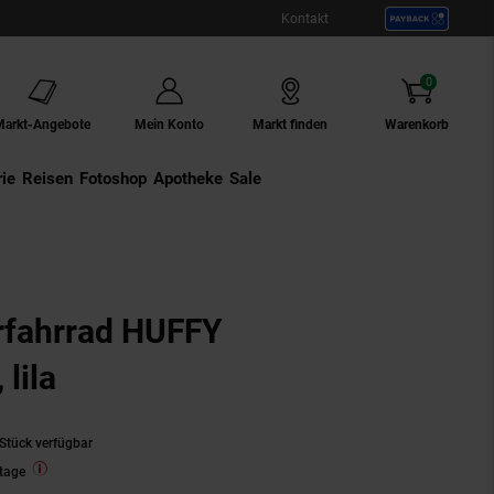
Kontakt
0
Artikel
Markt-Angebote
Mein Konto
Markt finden
Warenkorb
ie
Externer Link:
Reisen
Externer Link:
Fotoshop
Externer Link:
Apotheke
Sale
fahrrad HUFFY
 lila
Stück verfügbar
tage