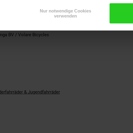
g
 Schutzausrüstung zu benutzen. Nicht im Straßenverkehr zu verwen
Nur notwendige Cookies
: 115kg
verwenden
rralelweg 25, 1131 DM Volendam, NL
s@kubbinga.nl
nga BV / Volare Bicycles
derfahrräder & Jugendfahrräder