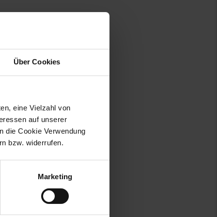
zur Schule. Für zusätzliche
ssene Kettenschutz schützt Ihre
 sind.
Über Cookies
das Fahrrad mitwächst und
r jede Fahrt.
en, eine Vielzahl von
teressen auf unserer
 in die Cookie Verwendung
n bzw. widerrufen.
Marketing