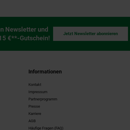
n Newsletter und
Jetzt Newsletter abonnieren
ng
 15 €**-Gutschein!
Informationen
Kontakt
Impressum
Partnerprogramm
Presse
Karriere
AGB
Häufige Fragen (FAQ)