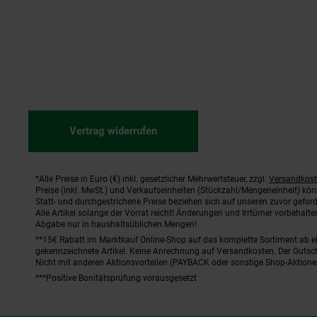
Vertrag widerrufen
*Alle Preise in Euro (€) inkl. gesetzlicher Mehrwertsteuer, zzgl.
Versandkos
Fußnoten
Preise (inkl. MwSt.) und Verkaufseinheiten (Stückzahl/Mengeneinheit) kö
Statt- und durchgestrichene Preise beziehen sich auf unseren zuvor geford
Alle Artikel solange der Vorrat reicht! Änderungen und Irrtümer vorbehal
Abgabe nur in haushaltsüblichen Mengen!
**15€ Rabatt im Marktkauf Online-Shop auf das komplette Sortiment ab 
gekennzeichnete Artikel. Keine Anrechnung auf Versandkosten. Der Gutsch
Nicht mit anderen Aktionsvorteilen (PAYBACK oder sonstige Shop-Aktione
***Positive Bonitätsprüfung vorausgesetzt