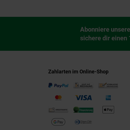
Fußzeile
Abonniere unsere
Newsletter Anmeldu
sichere dir einen
Zahlarten im Online-Shop