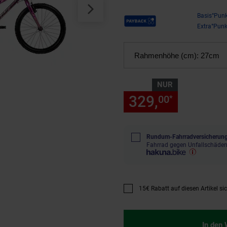
Payback Punkte
Basis°Punk
Extra°Punk
Rahmenhöhe (cm):
27cm
NUR
329,
nur 329
00
*
Rundum-Fahrradversicherung
Fahrrad gegen Unfallschäden
15€ Rabatt auf diesen Artikel si
Promotion "15€ Rabatt auf diese
In den