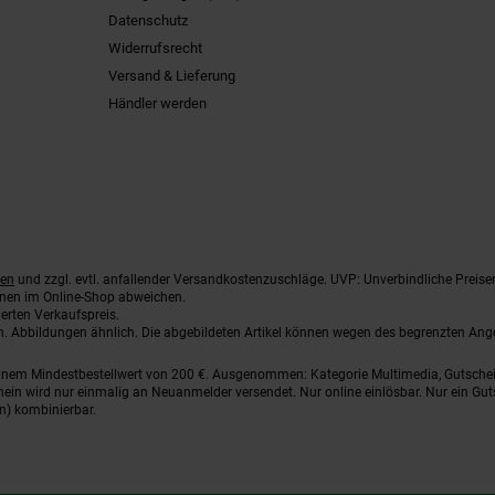
Datenschutz
Widerrufsrecht
Versand & Lieferung
Händler werden
ten
und zzgl. evtl. anfallender Versandkostenzuschläge. UVP: Unverbindliche Preise
nnen im Online-Shop abweichen.
erten Verkaufspreis.
ten. Abbildungen ähnlich. Die abgebildeten Artikel können wegen des begrenzten An
einem Mindestbestellwert von 200 €. Ausgenommen: Kategorie Multimedia, Gutsche
ein wird nur einmalig an Neuanmelder versendet. Nur online einlösbar. Nur ein Gut
n) kombinierbar.