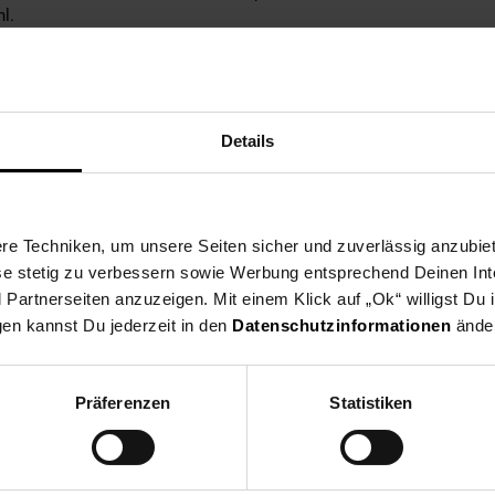
l.
 jeder Situation sanft – ideal für Fahrten in der Nachbarschaft und 
zwei Handbremsen ausgestattet (keine Rücktrittbremse). Der geschlo
Die Klingel garantiert zudem, dass Sie im Straßenverkehr gut hörbar
Details
cht: Sowohl Lenker als auch Sattel sind höhenverstellbar, sodass 
n bietet.
heres und superleichtes 20-Zoll-Kinderfahrrad mit 7 Gängen, bereit fü
e Techniken, um unsere Seiten sicher und zuverlässig anzubiet
ese stetig zu verbessern sowie Werbung entsprechend Deinen In
artnerseiten anzuzeigen. Mit einem Klick auf „Ok“ willigst Du
gen kannst Du jederzeit in den
Datenschutzinformationen
änder
b der StVZO
Präferenzen
Statistiken