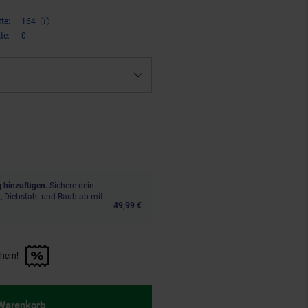
te:
164
te:
0
,
€ Sternchen Fußnote, Details 
00
 hinzufügen.
Sichere dein
, Diebstahl und Raub ab mit
49,99 €
chern!
n Artikel sichern!" anwenden
 Warenkorb