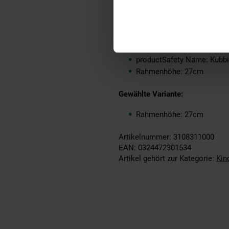
ProdSV Straße: Parralelwe
Warnhinweis: Achtung! Mit
Zulässiges Gesamtgewicht
productSafety Address: Pa
productSafety Email: sale
productSafety Name: Kubbi
Rahmenhöhe: 27cm
Gewählte Variante:
Rahmenhöhe: 27cm
Artikelnummer: 3108311000
EAN: 0324472301534
Artikel gehört zur Kategorie:
Kin