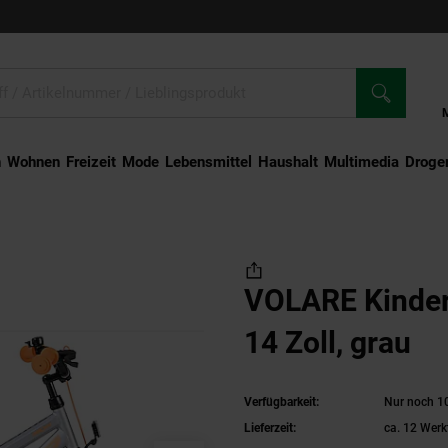
n
Wohnen
Freizeit
Mode
Lebensmittel
Haushalt
Multimedia
Droger
VOLARE Kinderfahrrad Rocky 14 Zoll, grau
VOLARE Kinder
14 Zoll, grau
Verfügbarkeit:
Nur noch 10
Lieferzeit:
ca. 12 Werk