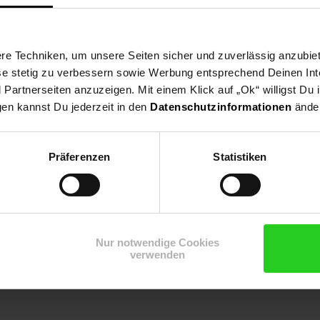
e Techniken, um unsere Seiten sicher und zuverlässig anzubiet
ese stetig zu verbessern sowie Werbung entsprechend Deinen In
b der StVZO
artnerseiten anzuzeigen. Mit einem Klick auf „Ok“ willigst Du
gen kannst Du jederzeit in den
Datenschutzinformationen
änder
Präferenzen
Statistiken
g
Schutzausrüstung zu benutzen. Nicht im Straßenverkehr zu verwende
tzen.
: 50kg
rralelweg 25, 1131 DM Volendam, NL
s@kubbinga.nl
Nur notwendige Cookies
verwenden
nga BV / Volare Bicycles