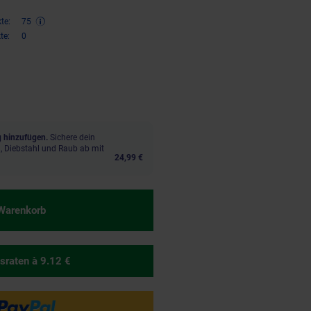
te:
75
te:
0
,
€ Sternchen Fußnote, Details 
95
 hinzufügen.
Sichere dein
, Diebstahl und Raub ab mit
24,99 €
 Warenkorb
sraten
à 9.12 €