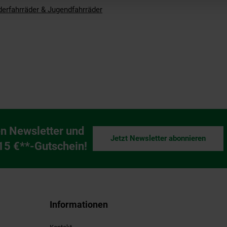
derfahrräder & Jugendfahrräder
n Newsletter und
Jetzt Newsletter abonnieren
ng
 15 €**-Gutschein!
Informationen