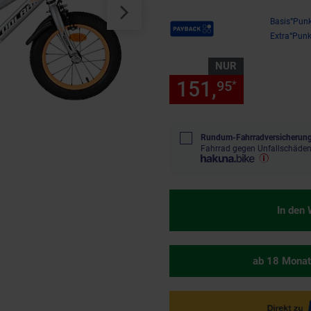
Payback Punkte
Basis°Punk
Extra°Punk
NUR
151,
nur 151
95
*
Rundum-Fahrradversicherung
Fahrrad gegen Unfallschäden
In den
ab 18 Monat