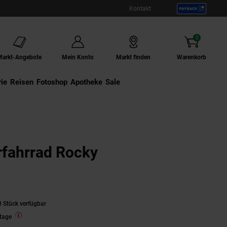
Kontakt
0
Artikel
Markt-Angebote
Mein Konto
Markt finden
Warenkorb
ie
Externer Link:
Reisen
Externer Link:
Fotoshop
Externer Link:
Apotheke
Sale
fahrrad Rocky
 Stück verfügbar
tage