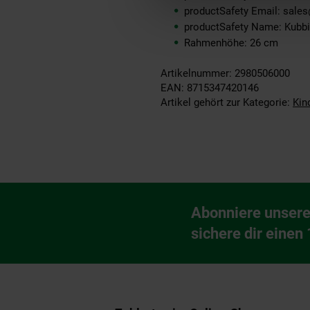
productSafety Email: sale
productSafety Name: Kubbi
Rahmenhöhe: 26 cm
Artikelnummer: 2980506000
EAN: 8715347420146
Artikel gehört zur Kategorie:
Kin
Fußzeile
Abonniere unsere
Newsletter Anmeldu
sichere dir einen