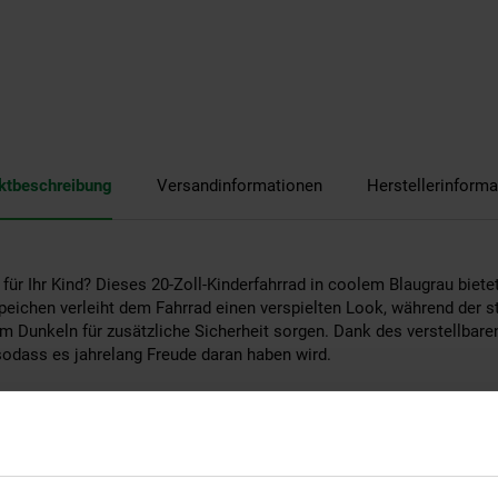
ktbeschreibung
Versandinformationen
Herstellerinforma
für Ihr Kind? Dieses 20-Zoll-Kinderfahrrad in coolem Blaugrau biete
peichen verleiht dem Fahrrad einen verspielten Look, während der s
im Dunkeln für zusätzliche Sicherheit sorgen. Dank des verstellbare
sodass es jahrelang Freude daran haben wird.
ang-System fährt Ihr Kind immer reibungslos und komfortabel, egal
r eine Rücktrittbremse und eine Handbremse für zuverlässige Sicher
keln sorgen. Das Fahrrad wird außerdem mit einem separaten Kabels
kann.
erfahrrad mit Nexus 3 vereint Stil, Sicherheit und Benutzerfreundlich