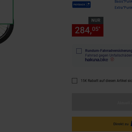
Payback Punkte
Basis°Punk
Extra°Punk
NUR
284,
nur 284
05
*
Rundum-Fahrradversicherung
Fahrrad gegen Unfallschäden
15€ Rabatt auf diesen Artikel si
Promotion "15€ Rabatt auf diese
Aktuell 