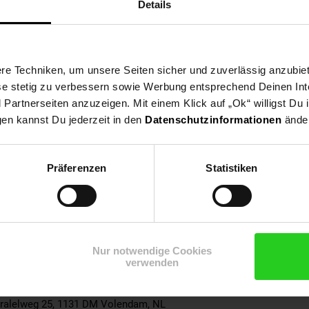
Details
eude haben wird!
ig montiert geliefert, eine fahrfertige Endmontage ist von einer fa
en und ggf. nachstellen.
 die Bedienungsanleitung.
e Techniken, um unsere Seiten sicher und zuverlässig anzubiet
ese stetig zu verbessern sowie Werbung entsprechend Deinen In
artnerseiten anzuzeigen. Mit einem Klick auf „Ok“ willigst Du
gen kannst Du jederzeit in den
Datenschutzinformationen
änder
b der StVZO
Präferenzen
Statistiken
g
Nur notwendige Cookies
 Schutzausrüstung zu benutzen. Nicht im Straßenverkehr zu verwen
verwenden
: 115kg
rralelweg 25, 1131 DM Volendam, NL