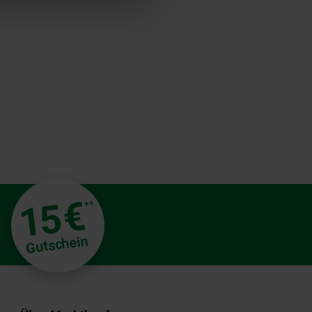
€
15
**
Gutschein