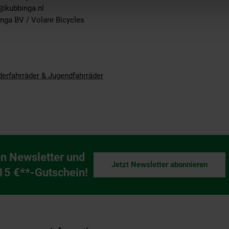
s@kubbinga.nl
nga BV / Volare Bicycles
derfahrräder & Jugendfahrräder
n Newsletter und
Jetzt Newsletter abonnieren
ng
 15 €**-Gutschein!