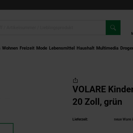
n
Wohnen
Freizeit
Mode
Lebensmittel
Haushalt
Multimedia
Droger
VOLARE Kinderfahrrad Rocky 20 Zoll, grün
VOLARE Kinder
20 Zoll, grün
(P
Lieferzeit:
neue Ware i