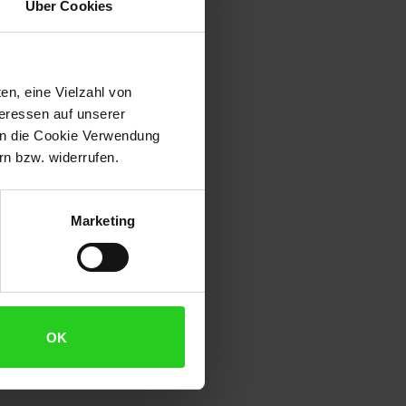
Über Cookies
chkundigen Person auszuführen.
en, eine Vielzahl von
teressen auf unserer
 in die Cookie Verwendung
n bzw. widerrufen.
Marketing
den.
OK