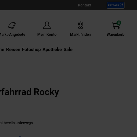
Kontakt
0
Artikel
Markt-Angebote
Mein Konto
Markt finden
Warenkorb
ie
Externer Link:
Reisen
Externer Link:
Fotoshop
Externer Link:
Apotheke
Sale
fahrrad Rocky
rodukt aktuell ausverkauft)
st bereits unterwegs