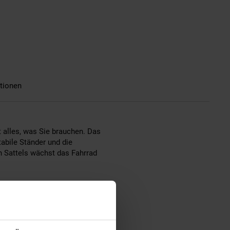
tionen
t alles, was Sie brauchen. Das
tabile Ständer und die
n Sattels wächst das Fahrrad
 ob bergauf oder auf gerader
heit, während Lichter für
chloss geliefert, sodass es
keit – ein Qualitätsfahrrad, an