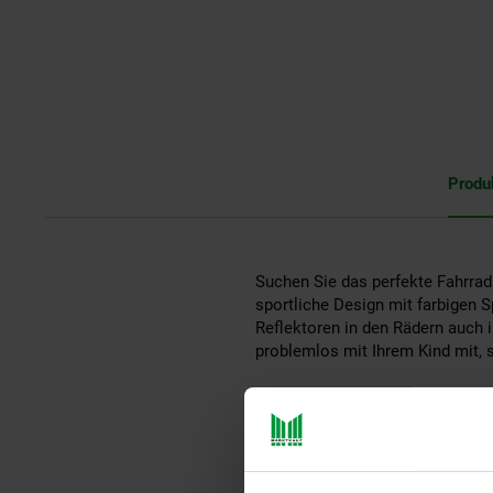
Produ
Suchen Sie das perfekte Fahrrad 
sportliche Design mit farbigen S
Reflektoren in den Rädern auch 
problemlos mit Ihrem Kind mit, 
Mit dem zuverlässigen Nexus 3-G
Strecke. Das Fahrrad verfügt übe
zusätzliche Sichtbarkeit im Dun
immer sicher abgestellt werden 
Das 20 Zoll große blaugraue Kind