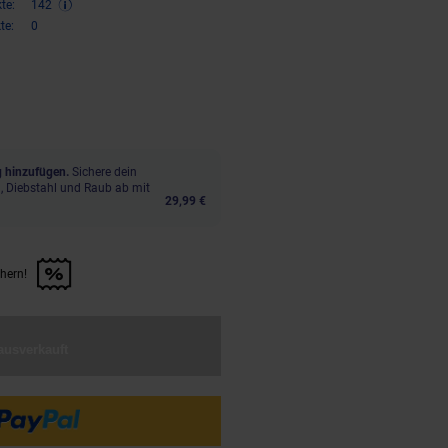
te:
142
te:
0
,
€ Sternchen Fußnote, Details 
05
 hinzufügen.
Sichere dein
, Diebstahl und Raub ab mit
29,99 €
chern!
n Artikel sichern!" anwenden
ausverkauft