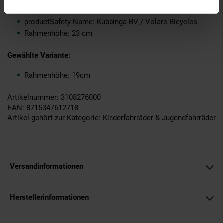
productSafety Email: sales@kubbinga.nl
productSafety Name: Kubbinga BV / Volare Bicycles
Rahmenhöhe: 23 cm
Gewählte Variante:
Rahmenhöhe: 19cm
Artikelnummer: 3108276000
EAN: 8715347612718
Artikel gehört zur Kategorie:
Kinderfahrräder & Jugendfahrräder
Versandinformationen
Herstellerinformationen