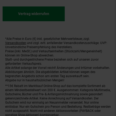
Vertrag widerrufen
*Alle Preise in Euro (€) inkl. gesetzlicher Mehrwertsteuer, zzgl.
Fußnoten
Versandkosten
und zzgl. evtl. anfallender Versandkostenzuschläge. UVP:
Unverbindliche Preisempfehlung des Herstellers.
Preise (inkl. MwSt.) und Verkaufseinheiten (Stückzahl/Mengeneinheit)
können im Online-Shop abweichen.
Statt- und durchgestrichene Preise beziehen sich auf unseren zuvor
geforderten Verkaufspreis.
Alle Artikel solange der Vorrat reicht! Änderungen und Irrtümer vorbehalten.
Abbildungen ähnlich. Die abgebildeten Artikel können wegen des
begrenzten Angebots schon am ersten Tag ausverkauft sein.
Abgabe nur in haushaltsüblichen Mengen!
**15€ Rabatt im Marktkauf Online-Shop auf das komplette Sortiment ab
einem Mindestbestellwert von 200 €. Ausgenommen: Kategorie Multimedia,
Gutscheine, Bücher und Pre- & Anfangsmilchnahrung sowie gesondert
gekennzeichnete Artikel. Keine Anrechnung auf Versandkosten. Der
Gutschein wird nur einmalig an Neuanmelder versendet. Nur online
einlösbar. Nur ein Gutschein pro Person und Bestellung. Restbeträge werden
nicht ausgezahlt. Nicht mit anderen Aktionsvorteilen (PAYBACK oder
sonstige Shop-Aktionen) kombinierbar.