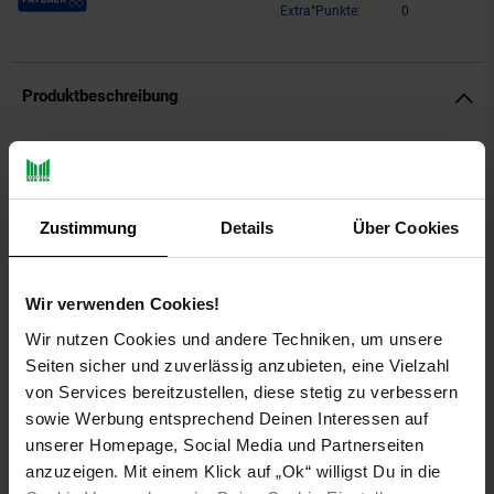
Extra°Punkte:
0
Produktbeschreibung
Das Volare Unicorn 12-Zoll-Fahrrad ist perfekt für kleine
Mädchen, die Farben und Fantasie lieben. Dieses fröhliche
Fahrrad in einem wunderschönen Rosa ist mit farbenfrohen
Einhorn-Details verziert, die jede Fahrt zu einem besonderen
Zustimmung
Details
Über Cookies
Erlebnis machen.
Das Fahrrad hat nur zwei Handbremsen (keine
Wir verwenden Cookies!
Rücktrittbremse), sodass Kinder sofort lernen, wie auf einem
Wir nutzen Cookies und andere Techniken, um unsere
richtigen Fahrrad zu bremsen. Mit seinen pinkfarbenen Reifen,
Seiten sicher und zuverlässig anzubieten, eine Vielzahl
dem praktischen Korb vorne und dem Puppensitz hinten ist es
ideal für das tägliche Spielen.
von Services bereitzustellen, diese stetig zu verbessern
sowie Werbung entsprechend Deinen Interessen auf
Sattel und Lenker sind höhenverstellbar, sodass das Fahrrad
unserer Homepage, Social Media und Partnerseiten
mit Ihrem Kind mitwächst. Die abnehmbaren Stützräder bieten
anzuzeigen. Mit einem Klick auf „Ok“ willigst Du in die
zusätzliche Sicherheit auf den ersten Metern. Dank der