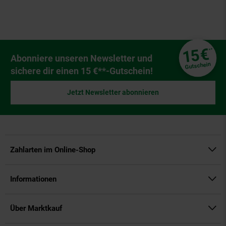
Fußzeile
€
15
**
Newsletter Anmeldung
Abonniere unseren Newsletter und
Gutschein
sichere dir einen 15 €**-Gutschein!
Jetzt Newsletter abonnieren
Zahlarten im Online-Shop
Informationen
Über Marktkauf