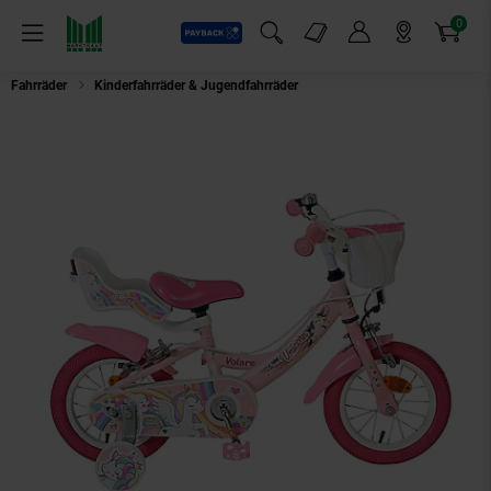
0
Payback
Markt-Angebote
Artikel
Menü
Suchfeld einblenden
Mein Konto
Markt finden
Warenkorb
Fahrräder
Kinderfahrräder & Jugendfahrräder
VOLARE Kinderfahrrad Unico