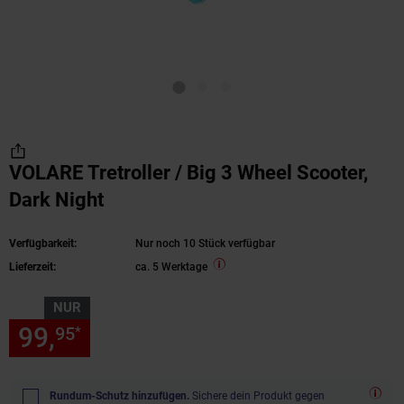
VOLARE Tretroller / Big 3 Wheel Scooter,
Dark Night
Verfügbarkeit:
Nur noch 10 Stück verfügbar
Lieferzeit:
ca. 5 Werktage
NUR
99,
nur 99,
€ Sternchen Fußn
95
95
*
Rundum-Schutz hinzufügen.
Sichere dein Produkt gegen