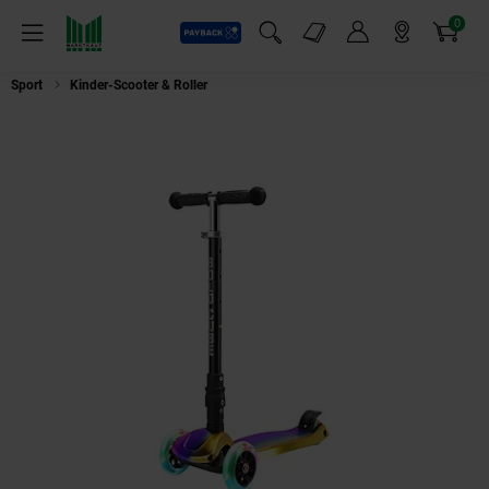
0
Payback
Markt-Angebote
Artikel
Menü
Suchfeld einblenden
Mein Konto
Markt finden
Warenkorb
Sport
Kinder-Scooter & Roller
VOLARE Tretroller / Big 3 Wheel Scooter, D