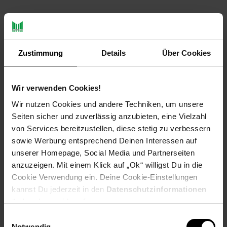
Payback Punkte
Basis°Punkte:
97
Extra°Punkte:
0
Zustimmung
Details
Über Cookies
Produktbeschreibung
Wir verwenden Cookies!
Design
Wir nutzen Cookies und andere Techniken, um unsere
Seiten sicher und zuverlässig anzubieten, eine Vielzahl
Aluminium Geweih mit zwei formschön geformten
von Services bereitzustellen, diese stetig zu verbessern
Hörnern
sowie Werbung entsprechend Deinen Interessen auf
Außergewöhnlich Jagdambiente für Ihr Heim & Haus
unserer Homepage, Social Media und Partnerseiten
Hochwertige Verarbeitung mit abstrakter Formgebung
anzuzeigen. Mit einem Klick auf „Ok“ willigst Du in die
Abmessungen
Cookie Verwendung ein. Deine Cookie-Einstellungen
kannst Du jederzeit in den
Datenschutzinformationen
Breite: 80 cm
ändern bzw. widerrufen.
Höhe: 110 cm
Einwilligungsauswahl
Tiefe: 10 cm
Notwendig