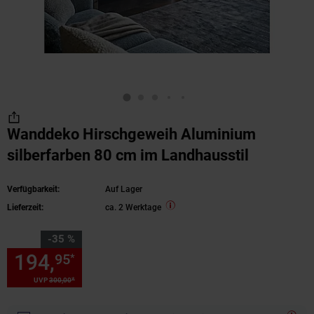
Wanddeko Hirschgeweih Aluminium
silberfarben 80 cm im Landhausstil
Verfügbarkeit:
Auf Lager
Lieferzeit:
ca. 2 Werktage
Sie Sparen 35 Prozent,
-35 %
194,
Sie Sparen 35 Prozent, 1
95
*
*
UVP
300,
00
UVP : 300,
00
€