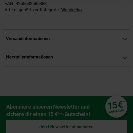
EAN: 4255632585388
Artikel gehört zur Kategorie:
Wanddeko
Versandinformationen
Herstellerinformationen
Fußzeile
€
15
**
Newsletter Anmeldung
Abonniere unseren Newsletter und
Gutschein
sichere dir einen 15 €**-Gutschein!
Jetzt Newsletter abonnieren