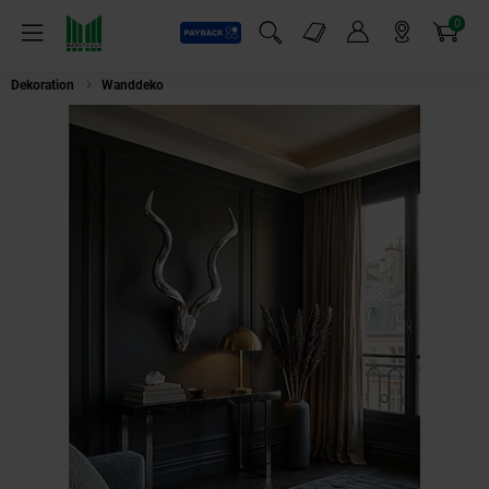
0
Payback
Markt-Angebote
Artikel
Menü
Suchfeld einblenden
Mein Konto
Markt finden
Warenkorb
Dekoration
Wanddeko
Wanddeko Hirschgeweih Aluminium silberfarben 8