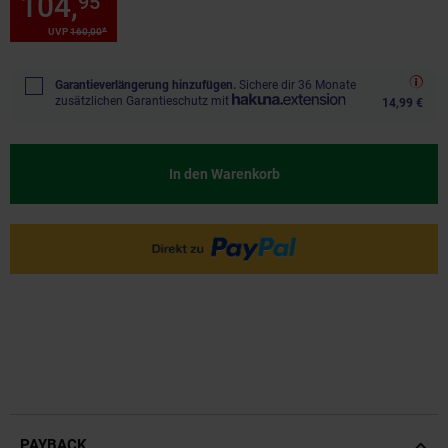
104,
Sie Sparen 34 Prozent, 1
95
*
*
UVP
160,
00
UVP : 160,
00
€
Garantieverlängerung hinzufügen.
Sichere dir 36 Monate
zusätzlichen Garantieschutz mit
14,99 €
In den Warenkorb
PAYBACK