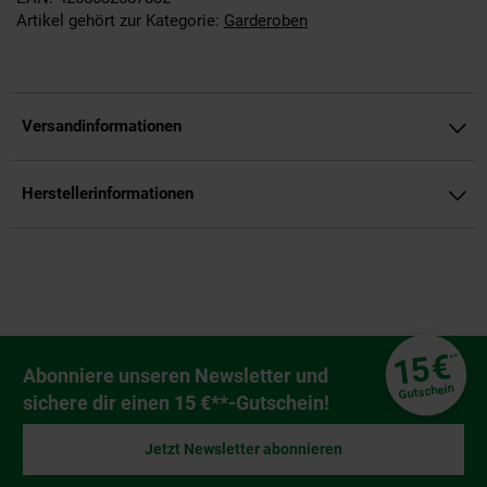
Artikel gehört zur Kategorie:
Garderoben
Versandinformationen
Herstellerinformationen
Fußzeile
€
15
**
Newsletter Anmeldung
Abonniere unseren Newsletter und
Gutschein
sichere dir einen 15 €**-Gutschein!
Jetzt Newsletter abonnieren