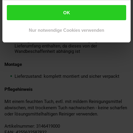
Rückwand: Akazie Massivholz, mit Klarlack beschichtet
Haken: Pulverbeschichtetes Eisen
OK
Lieferumfang
Nur notwendige Cookies verwenden
Eine Wandgarderobe ohne Dekoration
Montagematerial für die Wandbefestigung ist nicht im
Lieferumfang enthalten, da dieses von der
Wandbeschaffenheit abhängig ist
Montage
Lieferzustand: komplett montiert und sicher verpackt
Pflegehinweis
Mit einem feuchten Tuch, evtl. mit mildem Reinigungsmittel
abwischen, mit trockenem Tuch nachwischen - keine scharfen
oder lösungsmittelhaltigen Reiniger verwenden.
Artikelnummer: 3146419000
EAN: 4255632587832