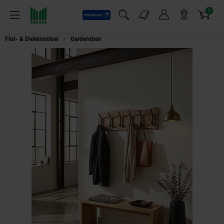
0
Payback
Markt-Angebote
Artikel
Menü
Suchfeld einblenden
Mein Konto
Markt finden
Warenkorb
Flur- & Dielenmöbel
Garderoben
Wandgarderobe Akazie Massivholz Meta