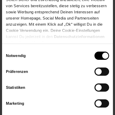
Materialstärke Holz: 2,5 cm
von Services bereitzustellen, diese stetig zu verbessern
Materialstärke Metall: 1,5 cm
sowie Werbung entsprechend Deinen Interessen auf
Weitere Abmessungen finden Sie im Maßbild
unserer Homepage, Social Media und Partnerseiten
anzuzeigen. Mit einem Klick auf „Ok“ willigst Du in die
Farbe
Cookie Verwendung ein. Deine Cookie-Einstellungen
Rückwand: Braun
kannst Du jederzeit in den
Datenschutzinformationen
Haken: Schwarz
ändern bzw. widerrufen.
Einwilligungsauswahl
Besonderheiten
Notwendig
Sechs massive Doppelhaken für Jacken, Mäntel & Co.
Natürliche Baumkante für ein individuelles Design
Präferenzen
Jede Garderobe wurde in liebevoller Handarbeit gefertigt
und ist somit ein absolutes Unikat
Aufgrund des verwendeten Naturprodukts kann es zu
Statistiken
leichten Farb- und Maßabweichungen kommen
Empfohlene Maximalbelastbarkeit: 6 kg
Marketing
Material