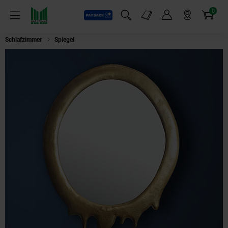
0
Payback
Markt-Angebote
Artikel
Menü
Suchfeld einblenden
Mein Konto
Markt finden
Warenkorb
Schlafzimmer
Spiegel
Wandspiegel Oval Metall Gold 50x71 cm Modern