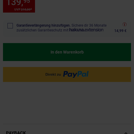
139,
Sie Sparen 33 Prozent, 1
95
*
*
UVP
210,
00
UVP : 210,
00
€
Garantieverlängerung hinzufügen.
Sichere dir 36 Monate
zusätzlichen Garantieschutz mit
14,99 €
In den Warenkorb
PAYBACK