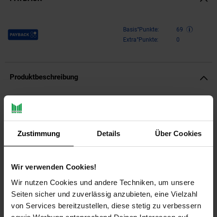
Payback Punkte
Basis°Punkte:
69
Extra°Punkte:
0
Produktbeschreibung
Design
Ausgefallener Wandspiegel in ovaler Form
Zustimmung
Details
Über Cookies
Rahmenunterseite wirkt wie geschmolzenes Metall
Aufgrund des Designs in vielen Räumen einsetzbar
Abmessungen
Wir verwenden Cookies!
Wir nutzen Cookies und andere Techniken, um unsere
Breite: 50 cm
Seiten sicher und zuverlässig anzubieten, eine Vielzahl
Höhe: 71 cm
von Services bereitzustellen, diese stetig zu verbessern
Tiefe: 3 cm