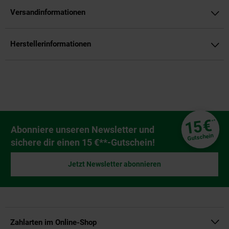
Versandinformationen
Herstellerinformationen
Fußzeile
€
15
**
Newsletter Anmeldung
Abonniere unseren Newsletter und
Gutschein
sichere dir einen 15 €**-Gutschein!
Jetzt Newsletter abonnieren
Zahlarten im Online-Shop