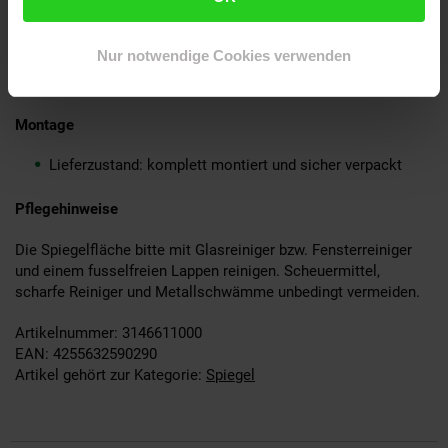
Ein Wandspiegel ohne Dekoration
Montagematerial für die Wandbefestigung ist nicht im
Nur notwendige Cookies verwenden
Lieferumfang enthalten, da dieses von der
Wandbeschaffenheit abhängig ist
Montage
Lieferzustand: komplett montiert und sicher verpackt
Pflegehinweise
Die Spiegelfläche bitte mit Glasreiniger bzw. Fensterreiniger
und einem fusselfreien Lappen reinigen. Scheuermittel,
scharfe Reiniger und Metallschwämme unbedingt vermeiden.
Artikelnummer: 3146611000
EAN: 4255632590290
Artikel gehört zur Kategorie:
Spiegel