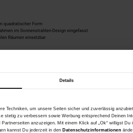
in quadratischer Form
 Rahmen im Sonnenstrahlen-Design eingefasst
elen Räumen einsetzbar
Details
37 cm
6 mm
est Du im Maßbild
e Techniken, um unsere Seiten sicher und zuverlässig anzubiet
ese stetig zu verbessern sowie Werbung entsprechend Deinen In
artnerseiten anzuzeigen. Mit einem Klick auf „Ok“ willigst Du
gen kannst Du jederzeit in den
Datenschutzinformationen
änder