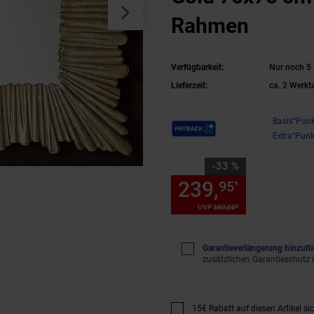
Rahmen
Verfügbarkeit:
Nur noch 5 
Lieferzeit:
ca. 2 Werkt
Payback Punkte
Basis°Punk
Extra°Punk
Sie Sparen 33 Prozent,
-33 %
239,
Sie Spa
95
*
*
UVP
360,
00
UVP : 360,
00
€
Garantieverlängerung hinzufü
zusätzlichen Garantieschutz 
15€ Rabatt auf diesen Artikel si
Promotion "15€ Rabatt auf diese