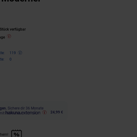
Stück verfügbar
age
te:
119
te:
0
ren 33 Prozent, 239,
€ Sternchen
95
gen.
Sichere dir 36 Monate
24,99 €
mit
chern!
n Artikel sichern!" anwenden