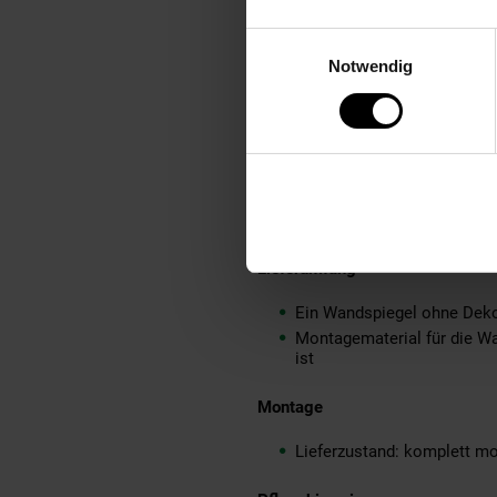
Besonderheiten
Einwilligungsauswahl
Jeder Flurspiegel wurde in 
Notwendig
Dynamische und moderne N
Zwei Löcher auf der Rücks
Material
Spiegelfläche: Glas
Rahmen: lackiertes Alumi
Lieferumfang
Ein Wandspiegel ohne Deko
Montagematerial für die Wa
ist
Montage
Lieferzustand: komplett mo