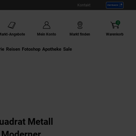
Kontakt
0
Artikel
Markt-Angebote
Mein Konto
Markt finden
Warenkorb
ie
Externer Link:
Reisen
Externer Link:
Fotoshop
Externer Link:
Apotheke
Sale
uadrat Metall
 Moderner