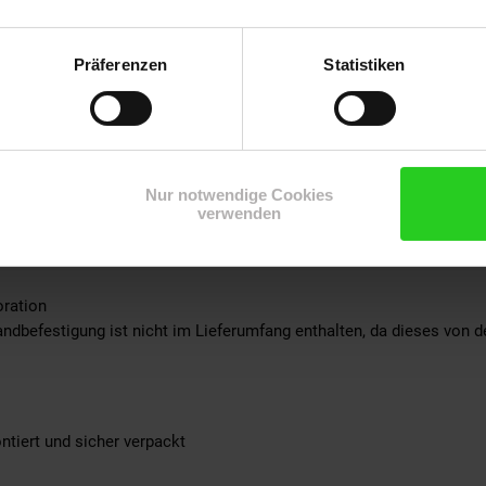
Handarbeit gefertigt und ist somit ein absolutes Unikat
Präferenzen
Statistiken
ote durch das lineare Muster
eite des Spiegels dienen als Vorrichtung zur Wandmontage
Nur notwendige Cookies
verwenden
nium
ration
ndbefestigung ist nicht im Lieferumfang enthalten, da dieses von 
ntiert und sicher verpackt