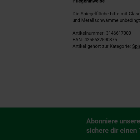
Pflegehinweise
Die Spiegelfläche bitte mit Glas
und Metallschwämme unbedingt
Artikelnummer: 3146617000
EAN: 4255632590375
Artikel gehört zur Kategorie:
Spi
Fußzeile
Abonniere unsere
Newsletter Anmeldu
sichere dir einen