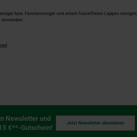
reiniger bzw. Fensterreiniger und einem fusselfreien Lappen reinigen
 vermeiden.
egel
n Newsletter und
Jetzt Newsletter abonnieren
ng
 15 €**-Gutschein!