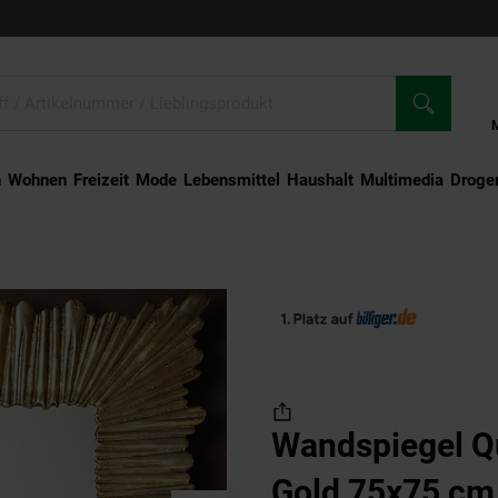
n
Wohnen
Freizeit
Mode
Lebensmittel
Haushalt
Multimedia
Droger
rat Metall Gold 75x75 cm Moderner Rahmen
Wandspiegel Q
Gold 75x75 cm