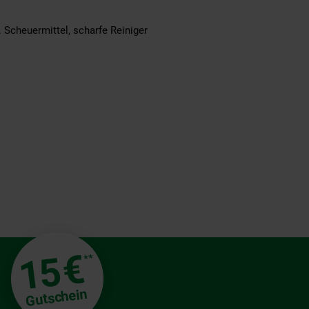
. Scheuermittel, scharfe Reiniger
€
15
**
Gutschein