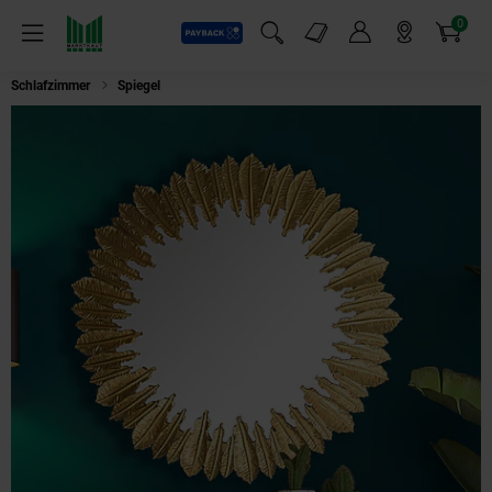
0
Payback
Markt-Angebote
Artikel
Menü
Suchfeld einblenden
Mein Konto
Markt finden
Warenkorb
Schlafzimmer
Spiegel
Wandspiegel Rund Metall Gold 68 cm Federn-Desi