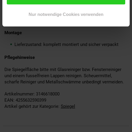
Ein Wandspiegel ohne Dekoration
Montagematerial für die Wandbefestigung ist nicht im
Nur notwendige Cookies verwenden
Lieferumfang enthalten, da dieses von der
Wandbeschaffenheit abhängig ist
Montage
Lieferzustand: komplett montiert und sicher verpackt
Pflegehinweise
Die Spiegelfläche bitte mit Glasreiniger bzw. Fensterreiniger
und einem fusselfreien Lappen reinigen. Scheuermittel,
scharfe Reiniger und Metallschwämme unbedingt vermeiden.
Artikelnummer: 3146618000
EAN: 4255632590399
Artikel gehört zur Kategorie:
Spiegel