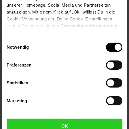
Stärke der Spiegelfläche: 6 mm
unserer Homepage, Social Media und Partnerseiten
anzuzeigen. Mit einem Klick auf „Ok“ willigst Du in die
Farbe
Cookie Verwendung ein. Deine Cookie-Einstellungen
kannst Du jederzeit in den
Datenschutzinformationen
Rahmen: Goldfarben
ändern bzw. widerrufen.
Besonderheiten
Einwilligungsauswahl
Notwendig
Jeder Flurspiegel wurde in Handarbeit gefertigt und ist
somit ein absolutes Unikat
Federkranz mit detailliert eingearbeiteten Federästen
Präferenzen
Ein Loch auf der Rückseite des Spiegels dient als
Vorrichtung zur Wandmontage
Statistiken
Material
Spiegelfläche: Glas
Marketing
Rahmen: lackiertes Eisen
Lieferumfang
OK