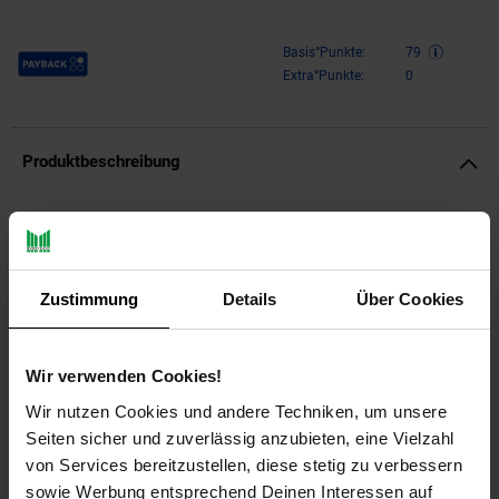
Payback Punkte
Basis°Punkte:
79
Extra°Punkte:
0
Produktbeschreibung
Design
Moderner Wandspiegel in runder Form
Goldfarbene Federn rahmen die Spiegelfläche ein
Zustimmung
Details
Über Cookies
Aufgrund des Designs in vielen Räumen einsetzbar
Abmessungen
Wir verwenden Cookies!
Wir nutzen Cookies und andere Techniken, um unsere
Breite: 68 cm
Seiten sicher und zuverlässig anzubieten, eine Vielzahl
Höhe: 68 cm
Tiefe: 3 cm
von Services bereitzustellen, diese stetig zu verbessern
Durchmesser Spiegel: 50 cm
sowie Werbung entsprechend Deinen Interessen auf