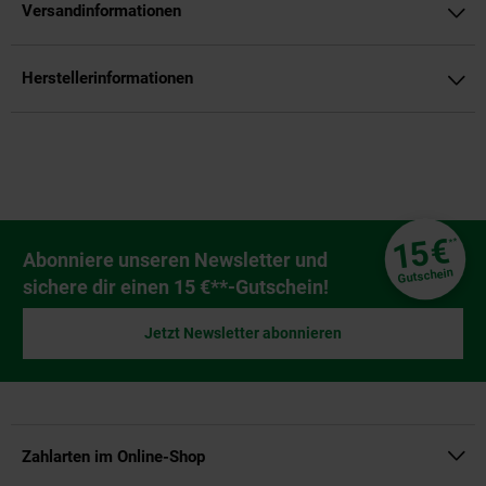
Versandinformationen
Herstellerinformationen
Fußzeile
€
15
**
Newsletter Anmeldung
Abonniere unseren Newsletter und
Gutschein
sichere dir einen 15 €**-Gutschein!
Jetzt Newsletter abonnieren
Zahlarten im Online-Shop