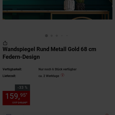
Wandspiegel Rund Metall Gold 68 cm
Federn-Design
Verfügbarkeit:
Nur noch 6 Stück verfügbar
Lieferzeit:
ca. 2 Werktage
Sie Sparen 33 Prozent,
-33 %
159,
Sie Sparen 33 Prozent, 1
95
*
*
UVP
240,
00
UVP : 240,
00
€