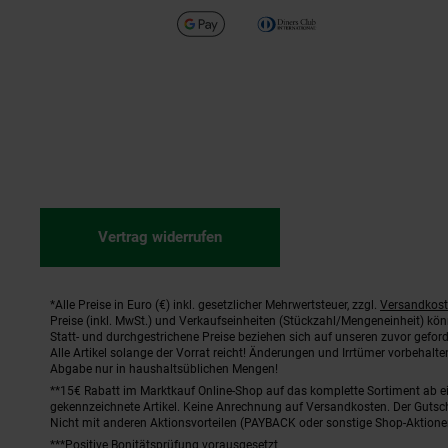
Vertrag widerrufen
*Alle Preise in Euro (€) inkl. gesetzlicher Mehrwertsteuer, zzgl.
Versandkos
Fußnoten
Preise (inkl. MwSt.) und Verkaufseinheiten (Stückzahl/Mengeneinheit) kö
Statt- und durchgestrichene Preise beziehen sich auf unseren zuvor geford
Alle Artikel solange der Vorrat reicht! Änderungen und Irrtümer vorbehal
Abgabe nur in haushaltsüblichen Mengen!
**15€ Rabatt im Marktkauf Online-Shop auf das komplette Sortiment ab 
gekennzeichnete Artikel. Keine Anrechnung auf Versandkosten. Der Gutsch
Nicht mit anderen Aktionsvorteilen (PAYBACK oder sonstige Shop-Aktione
***Positive Bonitätsprüfung vorausgesetzt