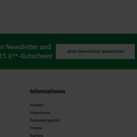
n Newsletter und
Jetzt Newsletter abonnieren
ng
 15 €**-Gutschein!
Informationen
Kontakt
Impressum
Partnerprogramm
Presse
Karriere