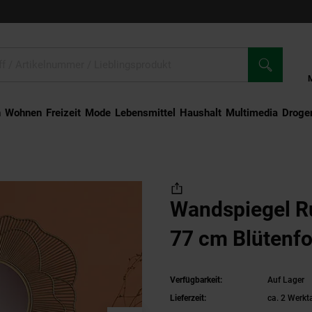
n
Wohnen
Freizeit
Mode
Lebensmittel
Haushalt
Multimedia
Droger
Metall Gold 77 cm Blütenform
Wandspiegel R
77 cm Blütenf
Verfügbarkeit:
Auf Lager
Lieferzeit:
ca. 2 Werkt