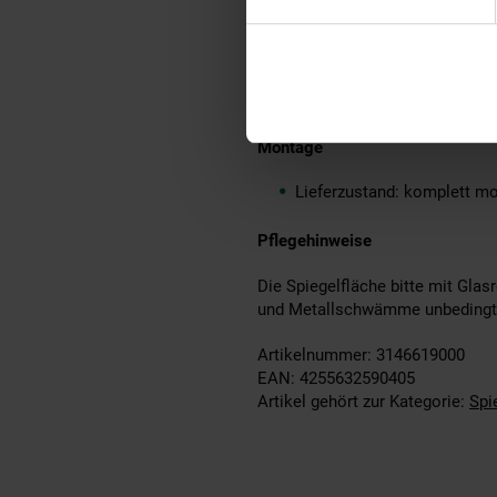
Lieferumfang
Ein Wandspiegel ohne Deko
Montagematerial für die Wa
ist
Montage
Lieferzustand: komplett mo
Pflegehinweise
Die Spiegelfläche bitte mit Glas
und Metallschwämme unbedingt
Artikelnummer: 3146619000
EAN: 4255632590405
Artikel gehört zur Kategorie:
Spi