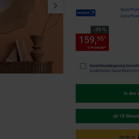
Payback Punkte
Basis°Punk
Extra°Punk
Sie Sparen 33 Prozent,
-33 %
159,
Sie Spa
95
*
*
UVP
240,
00
UVP : 240,
00
€
Garantieverlängerung hinzufü
zusätzlichen Garantieschutz 
In den
ab 18 Monat