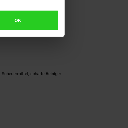
der Wandbeschaffenheit abhängig
OK
. Scheuermittel, scharfe Reiniger