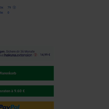
te:
79
te:
0
ren 33 Prozent, 159,
€ Sternchen
95
gen.
Sichere dir 36 Monate
14,99 €
mit
 Warenkorb
sraten
à 9.60 €