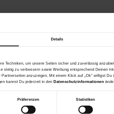
cm
6 mm
Details
e Techniken, um unsere Seiten sicher und zuverlässig anzubiet
Handarbeit gefertigt und ist somit ein absolutes Unikat
ese stetig zu verbessern sowie Werbung entsprechend Deinen In
kleinen Metallstreben
artnerseiten anzuzeigen. Mit einem Klick auf „Ok“ willigst Du
eite des Spiegels dienen als Vorrichtung zur Wandmontage
gen kannst Du jederzeit in den
Datenschutzinformationen
änder
Präferenzen
Statistiken