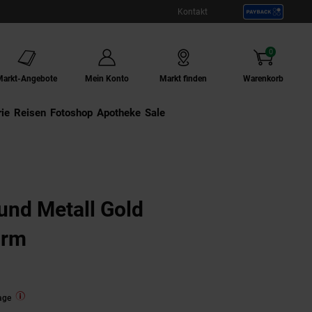
Kontakt
0
Artikel
Markt-Angebote
Mein Konto
Markt finden
Warenkorb
ie
Externer Link:
Reisen
Externer Link:
Fotoshop
Externer Link:
Apotheke
Sale
und Metall Gold
orm
age