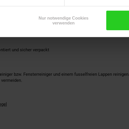
ration
Nur notwendige Cookies
ndbefestigung ist nicht im Lieferumfang enthalten, da dieses von 
verwenden
ntiert und sicher verpackt
reiniger bzw. Fensterreiniger und einem fusselfreien Lappen reinigen
 vermeiden.
egel