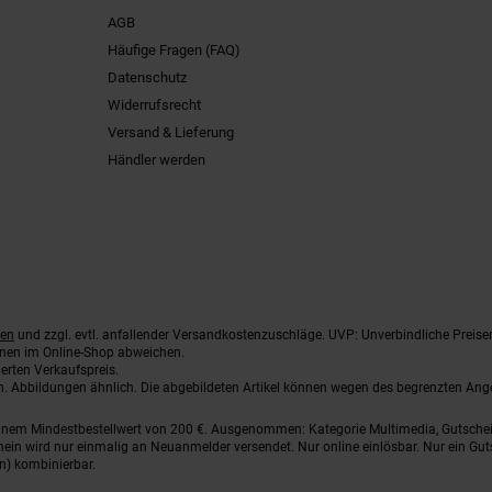
AGB
Häufige Fragen (FAQ)
Datenschutz
Widerrufsrecht
Versand & Lieferung
Händler werden
ten
und zzgl. evtl. anfallender Versandkostenzuschläge. UVP: Unverbindliche Preise
nnen im Online-Shop abweichen.
erten Verkaufspreis.
ten. Abbildungen ähnlich. Die abgebildeten Artikel können wegen des begrenzten An
einem Mindestbestellwert von 200 €. Ausgenommen: Kategorie Multimedia, Gutsche
ein wird nur einmalig an Neuanmelder versendet. Nur online einlösbar. Nur ein Gut
n) kombinierbar.