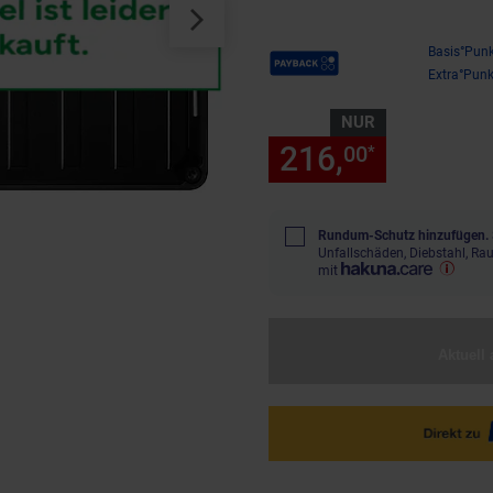
Payback Punkte
Basis°Punk
Extra°Punk
NUR
216,
nur 216
00
*
Rundum-Schutz hinzufügen.
Unfallschäden, Diebstahl, R
mit
Aktuell 