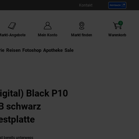
Kontakt
0
Artikel
Markt-Angebote
Mein Konto
Markt finden
Warenkorb
ie
Externer Link:
Reisen
Externer Link:
Fotoshop
Externer Link:
Apotheke
Sale
e HDD-Festplatte
gital) Black P10
B schwarz
stplatte
(Produkt aktuell ausverk
st bereits unterwegs