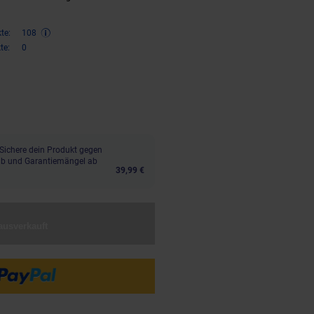
te:
108
te:
0
,
€ Sternchen Fußnote, Details 
00
Sichere dein Produkt gegen
aub und Garantiemängel ab
39,99 €
ausverkauft