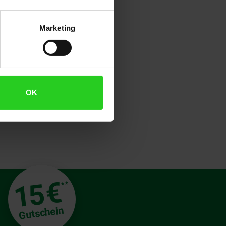
nd loslegen – ohne mühsame
 nur eine Erweiterung des
iele schnell zwischen
Marketing
e Spielesammlung mit auf
ung für Gamer, die Wert auf
ungsstarken Speichergerät und
OK
€
15
**
Gutschein