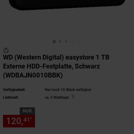
WD (Western Digital) easystore 1 TB
Externe HDD-Festplatte, Schwarz
(WDBAJN0010BBK)
Verfügbarkeit:
Nur noch 10 Stück verfügbar
Lieferzeit:
ca. 5 Werktage
NUR
120,
nur 120,
€ Sternchen Fu
41
41
*