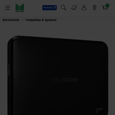
0
Payback
Markt-Angebote
Artikel
Menü
Suchfeld einblenden
Mein Konto
Markt finden
Warenkorb
Bürotechnik
Festplatten & Speicher
WD (Western Digital) easystore 1 T