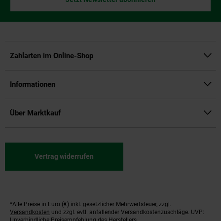
Zahlarten im Online-Shop
Informationen
Über Marktkauf
Vertrag widerrufen
*Alle Preise in Euro (€) inkl. gesetzlicher Mehrwertsteuer, zzgl.
Fußnoten
Versandkosten
und zzgl. evtl. anfallender Versandkostenzuschläge. UVP:
Unverbindliche Preisempfehlung des Herstellers.