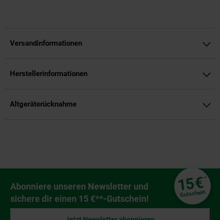
Versandinformationen
Herstellerinformationen
Altgeräterücknahme
Fußzeile
€
15
**
Newsletter Anmeldung
Abonniere unseren Newsletter und
Gutschein
sichere dir einen 15 €**-Gutschein!
Jetzt Newsletter abonnieren