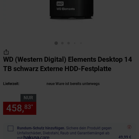
WD (Western Digital) Elements Desktop 14
TB schwarz Externe HDD-Festplatte
(Produkt
Lieferzeit:
neue Ware ist bereits unterwegs
NUR
458,
nur 458,
€ Sternchen Fu
83
83
*
Rundum-Schutz hinzufügen.
Sichere dein Produkt gegen
Unfallschäden, Diebstahl, Raub und Garantiemängel ab
49,99 €
mit