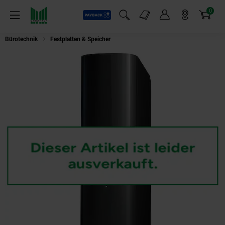
0
Payback
Markt-Angebote
Artikel
Menü
Suchfeld einblenden
Mein Konto
Markt finden
Warenkorb
Bürotechnik
Festplatten & Speicher
WD (Western Digital) Elements Deskt