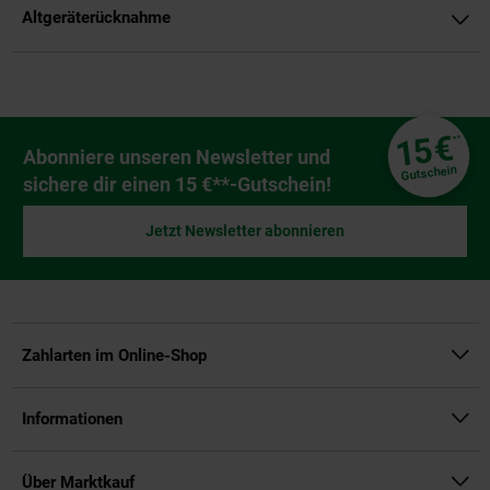
Altgeräterücknahme
Fußzeile
€
15
**
Newsletter Anmeldung
Abonniere unseren Newsletter und
Gutschein
sichere dir einen 15 €**-Gutschein!
Jetzt Newsletter abonnieren
Zahlarten im Online-Shop
Informationen
Über Marktkauf