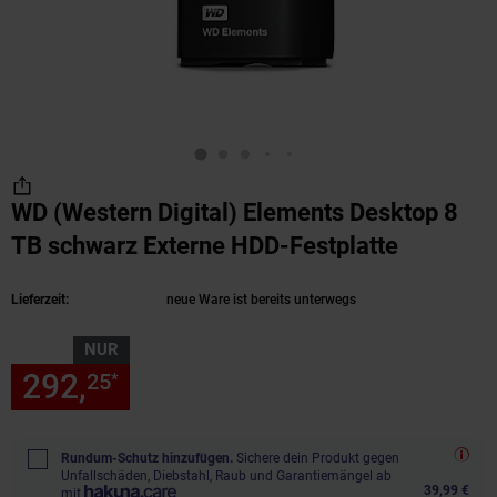
WD (Western Digital) Elements Desktop 8
TB schwarz Externe HDD-Festplatte
(Produkt
Lieferzeit:
neue Ware ist bereits unterwegs
NUR
292,
nur 292,
€ Sternchen Fu
25
25
*
Rundum-Schutz hinzufügen.
Sichere dein Produkt gegen
Unfallschäden, Diebstahl, Raub und Garantiemängel ab
39,99 €
mit