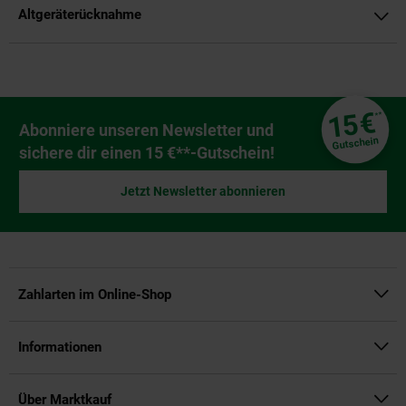
Altgeräterücknahme
Fußzeile
€
15
**
Newsletter Anmeldung
Abonniere unseren Newsletter und
Gutschein
sichere dir einen 15 €**-Gutschein!
Jetzt Newsletter abonnieren
Zahlarten im Online-Shop
Informationen
Über Marktkauf