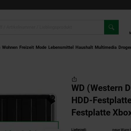
n
Wohnen
Freizeit
Mode
Lebensmittel
Haushalt
Multimedia
Droger
 (Western Digital) Externe HDD-Festplatte P10 Externe Festplatte Xbox 4 TB Schw
WD (Western Di
HDD-Festplatte
Festplatte Xbo
Lieferzeit:
neue Ware i