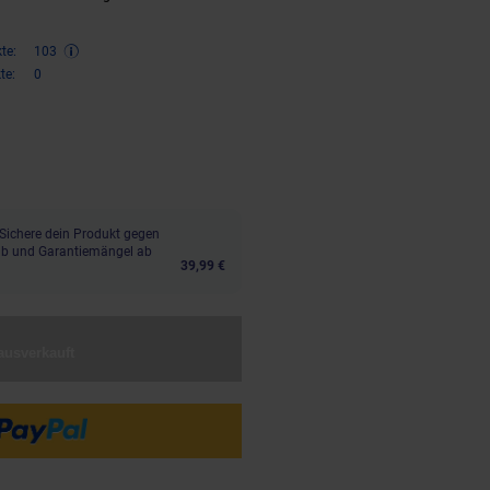
te:
103
te:
0
,
€ Sternchen Fußnote, Details 
10
Sichere dein Produkt gegen
aub und Garantiemängel ab
39,99 €
ausverkauft