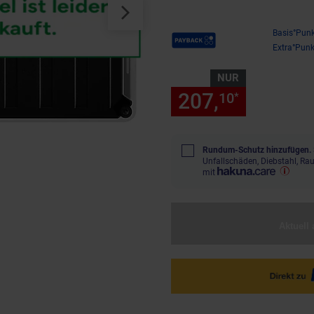
Payback Punkte
Basis°Punk
Extra°Punk
NUR
207,
nur 207
10
*
Rundum-Schutz hinzufügen.
Unfallschäden, Diebstahl, R
mit
Aktuell 