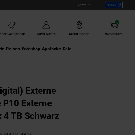
Kontakt
0
Artikel
Markt-Angebote
Mein Konto
Markt finden
Warenkorb
ie
Externer Link:
Reisen
Externer Link:
Fotoshop
Externer Link:
Apotheke
Sale
arz
gital) Externe
 P10 Externe
x 4 TB Schwarz
(Produkt aktuell a
st bereits unterwegs