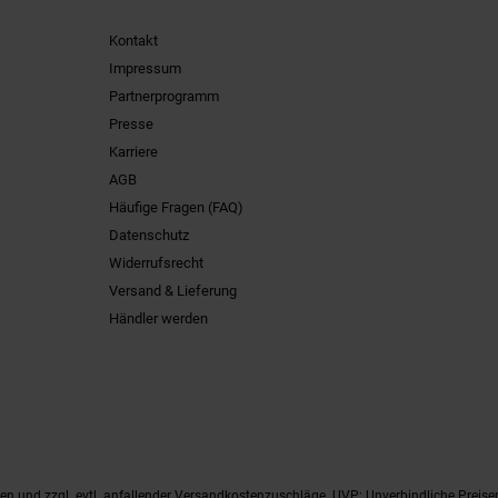
Kontakt
Impressum
Partnerprogramm
Presse
Karriere
AGB
Häufige Fragen (FAQ)
Datenschutz
Widerrufsrecht
Versand & Lieferung
Händler werden
ten
und zzgl. evtl. anfallender Versandkostenzuschläge. UVP: Unverbindliche Preise