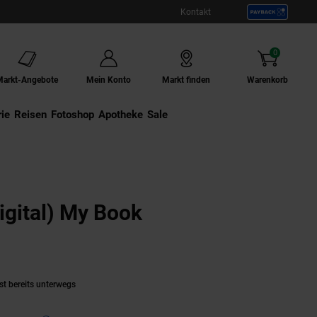
Kontakt
0
Artikel
Markt-Angebote
Mein Konto
Markt finden
Warenkorb
ie
Externer Link:
Reisen
Externer Link:
Fotoshop
Externer Link:
Apotheke
Sale
gital) My Book
aktuell ausverkauft)
st bereits unterwegs