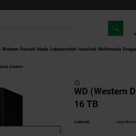
n
Wohnen
Freizeit
Mode
Lebensmittel
Haushalt
Multimedia
Droger
ebook-Zubehör
WD (Western Digital) My Book 16 TB
WD (Western Di
16 TB
(Produkt 
Lieferzeit:
neue Ware i