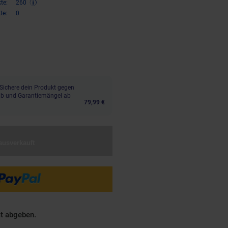
te:
260
te:
0
,
€ Sternchen Fußnote, Details 
85
Sichere dein Produkt gegen
aub und Garantiemängel ab
79,99 €
ausverkauft
ät abgeben.