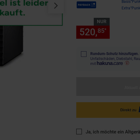
Payback Punkte
Basis°Punk
Extra°Punk
NUR
520,
nur 520
85
*
Rundum-Schutz hinzufügen.
Unfallschäden, Diebstahl, R
mit
Aktuell 
Ja, ich möchte ein Altger