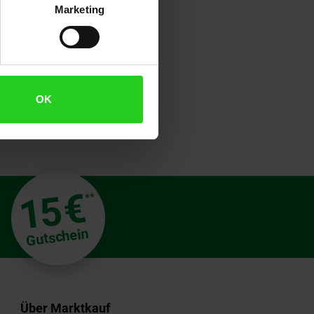
-Festplatte bietet nicht nur eine
Marketing
. Entdecke die nächste Stufe der
OK
€
15
**
Gutschein
Über Marktkauf