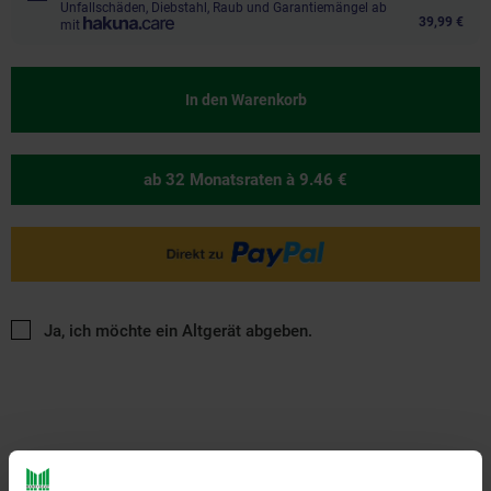
Unfallschäden, Diebstahl, Raub und Garantiemängel ab
39,99 €
mit
In den Warenkorb
ab 32 Monatsraten
à 9.46 €
Ja, ich möchte ein Altgerät abgeben.