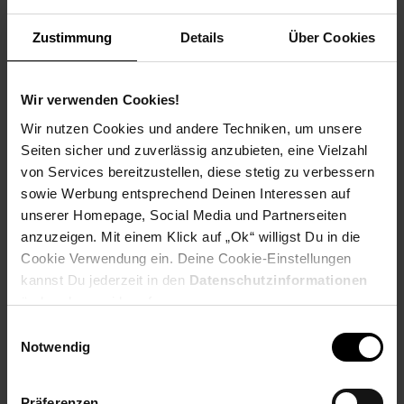
PAYBACK
Zustimmung
Details
Über Cookies
Payback Punkte
Basis°Punkte:
132
Wir verwenden Cookies!
Extra°Punkte:
0
Wir nutzen Cookies und andere Techniken, um unsere
Seiten sicher und zuverlässig anzubieten, eine Vielzahl
von Services bereitzustellen, diese stetig zu verbessern
Produktbeschreibung
sowie Werbung entsprechend Deinen Interessen auf
unserer Homepage, Social Media und Partnerseiten
Die Western Digital My Book 8TB externe HDD-Festplatte ist
anzuzeigen. Mit einem Klick auf „Ok“ willigst Du in die
die ideale Lösung für Nutzer, die Wert auf große
Cookie Verwendung ein. Deine Cookie-Einstellungen
Speicherkapazität, Sicherheit und schnelle Datenübertragung
kannst Du jederzeit in den
Datenschutzinformationen
legen. Mit einer Speicherkapazität von 8 Terabyte bietet diese
ändern bzw. widerrufen.
3,5-Zoll-Festplatte ausreichend Platz für Ihre umfangreichen
Datenmengen. Die My Book Festplatte verfügt über eine
Einwilligungsauswahl
integrierte 256 Bit AES-Hardware-Verschlüsselung, um Ihre
Notwendig
Daten vor unbefugtem Zugriff zu schützen. Ihre sensiblen
Informationen bleiben sicher, selbst wenn die Festplatte
Präferenzen