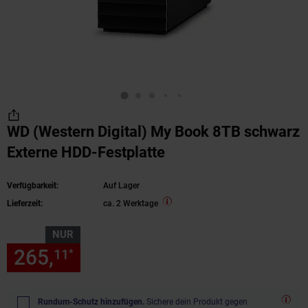
WD (Western Digital) My Book 8TB schwarz
Externe HDD-Festplatte
Verfügbarkeit:
Auf Lager
Lieferzeit:
ca. 2 Werktage
NUR
265,
nur 265,
€ Sternchen Fu
11
11
*
Rundum-Schutz hinzufügen.
Sichere dein Produkt gegen