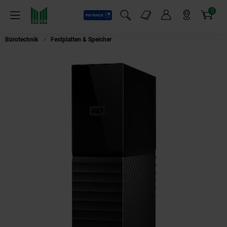
0
Payback
Markt-Angebote
Artikel
Menü
Suchfeld einblenden
Mein Konto
Markt finden
Warenkorb
Bürotechnik
Festplatten & Speicher
WD (Western Digital) My Book 8TB sc