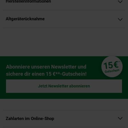
Herstellerinformationen
Altgeräterücknahme
Fußzeile
€
15
**
Newsletter Anmeldung
Abonniere unseren Newsletter und
Gutschein
sichere dir einen 15 €**-Gutschein!
Jetzt Newsletter abonnieren
Zahlarten im Online-Shop