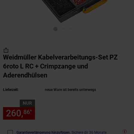
Weidmüller Kabelverarbeitungs-Set PZ
6roto L RC + Crimpzange und
Aderendhülsen
(Produkt aktuell ausverkauft)
Lieferzeit:
neue Ware ist bereits unterwegs
NUR
260,
nur 260,
€ Sternchen Fu
86
86
*
Garantieverlängerung hinzufügen.
Sichere dir 36 Monate