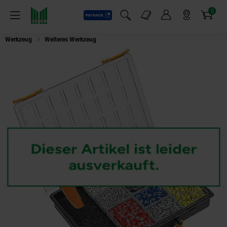
0
Payback
Markt-Angebote
Artikel
Menü
Suchfeld einblenden
Mein Konto
Markt finden
Warenkorb
Werkzeug
Weiteres Werkzeug
Weidmüller Kabelverarbeitungs-Set PZ 6ro