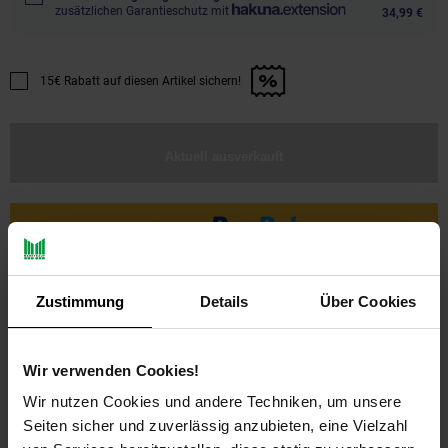
zusätzlichen Garantieschutz mit
34,99 €
15€ Rabatt auf diesen Artikel sichern!
Promotion "15€ Rabatt auf diesen Artikel sichern!" anwenden
Aktuell ausverkauft
Zustimmung
Details
Über Cookies
Wir verwenden Cookies!
Wir nutzen Cookies und andere Techniken, um unsere
PAYBACK
Seiten sicher und zuverlässig anzubieten, eine Vielzahl