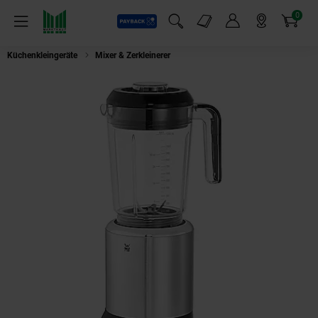
0
Payback
Markt-Angebote
Artikel
Menü
Suchfeld einblenden
Mein Konto
Markt finden
Warenkorb
Küchenkleingeräte
Mixer & Zerkleinerer
WMF KULT X Multifunktionsmixer