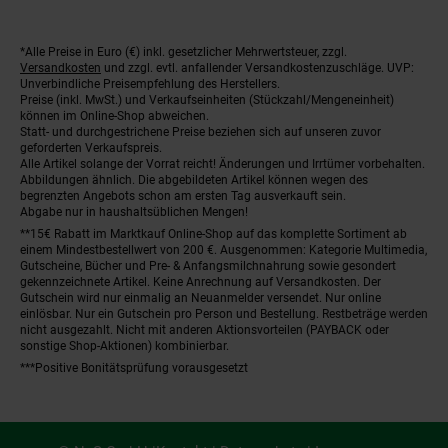
*Alle Preise in Euro (€) inkl. gesetzlicher Mehrwertsteuer, zzgl.
Fußnoten
Versandkosten
und zzgl. evtl. anfallender Versandkostenzuschläge. UVP:
Unverbindliche Preisempfehlung des Herstellers.
Preise (inkl. MwSt.) und Verkaufseinheiten (Stückzahl/Mengeneinheit)
können im Online-Shop abweichen.
Statt- und durchgestrichene Preise beziehen sich auf unseren zuvor
geforderten Verkaufspreis.
Alle Artikel solange der Vorrat reicht! Änderungen und Irrtümer vorbehalten.
Abbildungen ähnlich. Die abgebildeten Artikel können wegen des
begrenzten Angebots schon am ersten Tag ausverkauft sein.
Abgabe nur in haushaltsüblichen Mengen!
**15€ Rabatt im Marktkauf Online-Shop auf das komplette Sortiment ab
einem Mindestbestellwert von 200 €. Ausgenommen: Kategorie Multimedia,
Gutscheine, Bücher und Pre- & Anfangsmilchnahrung sowie gesondert
gekennzeichnete Artikel. Keine Anrechnung auf Versandkosten. Der
Gutschein wird nur einmalig an Neuanmelder versendet. Nur online
einlösbar. Nur ein Gutschein pro Person und Bestellung. Restbeträge werden
nicht ausgezahlt. Nicht mit anderen Aktionsvorteilen (PAYBACK oder
sonstige Shop-Aktionen) kombinierbar.
***Positive Bonitätsprüfung vorausgesetzt