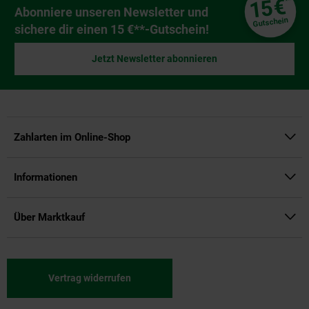
€
15
**
Newsletter Anmeldung
Abonniere unseren Newsletter und
Gutschein
sichere dir einen 15 €**-Gutschein!
Jetzt Newsletter abonnieren
Zahlarten im Online-Shop
Informationen
Über Marktkauf
Vertrag widerrufen