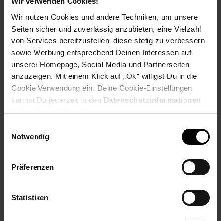
Wir verwenden Cookies!
PAYBACK
Wir nutzen Cookies und andere Techniken, um unsere
Seiten sicher und zuverlässig anzubieten, eine Vielzahl
Payback Punkte
Basis°Punkte:
42
von Services bereitzustellen, diese stetig zu verbessern
Extra°Punkte:
0
sowie Werbung entsprechend Deinen Interessen auf
unserer Homepage, Social Media und Partnerseiten
anzuzeigen. Mit einem Klick auf „Ok“ willigst Du in die
Produktbeschreibung
Cookie Verwendung ein. Deine Cookie-Einstellungen
kannst Du jederzeit in den
Datenschutzinformationen
ändern bzw. widerrufen.
Ab jetzt steht Vielfalt auf dem Speiseplan, denn der WMF KULT
X Multifunktionsmixer ist ein leistungsstarker Alleskönner, der
Einwilligungsauswahl
mit 900 Watt und zwei Geschwindigkeitsstufen von der harten
Notwendig
Nuss bis zum sanften Pfirsich einfach alles zerkleinert, hackt,
mahlt, mixt, rührt, zerreibt, püriert – und dabei immer gut
aussieht. Möglich macht es das im Paket enthaltene
Präferenzen
umfangreiche Zubehör: Die Flachklinge oder die 6-flügelige
Kreuzklinge sorgen für vielfältige Anwendungsmöglichkeiten.
Und mit den vier Mixbehältern und zwei auslaufsicheren
Statistiken
Trinkdeckeln können Smoothies, Shakes & Co. ganz bequem
daheim oder unterwegs genossen werden.