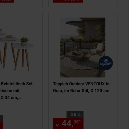
Beistelltisch Set,
Teppich Outdoor VENTOUX in
tische mit
Grau, im Boho-Stil, Ø 120 cm
 Ø 34 cm,
tische im Retro-
rilo
Sie Sparen 35 Prozent,
-35 %
R
en Fußnote, Details am Seitenend
44,
ab 44,
€ St
*
95
95
ls am Seitenende
nur 58,
€ Sternchen Fußnote, De
*
90
ab