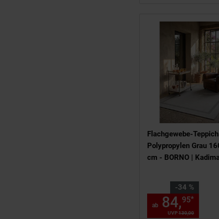
Flachgewebe-Teppich
Polypropylen Grau 1
cm - BORNO | Kadim
Sie Sparen 34 Prozent
-34 %
84,
ab 
*
95
ab
UVP
130,
00
UVP : 130,