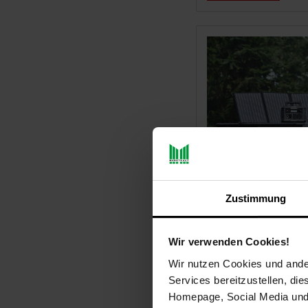
BALDERIA Power Set -
Zustimmung
Powerstation 500W m
faltbarem Solarpanel
Wir verwenden Cookies!
Wir nutzen Cookies und ander
NUR
Services bereitzustellen, di
718,
nur
*
00
Homepage, Social Media und P