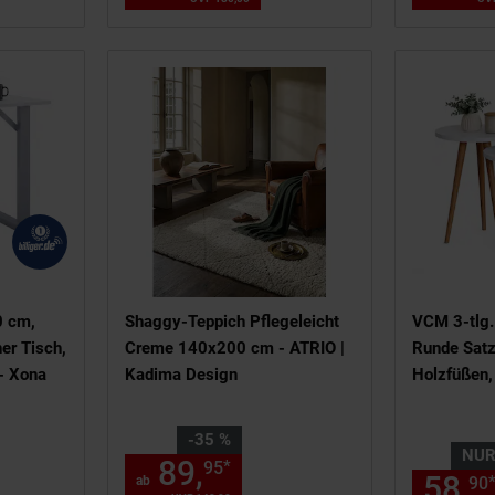
0 cm,
Shaggy-Teppich Pflegeleicht
VCM 3-tlg. 
er Tisch,
Creme 140x200 cm - ATRIO |
Runde Satz
- Xona
Kadima Design
Holzfüßen,
Wohnzimmer
Design - Ba
Sie Sparen 35 Prozent,
-35 %
NU
89,
ab 89,
€ Sternch
*
95
95
 198,
€ Sternchen Fußnote, Detai
58,
00
ab
90