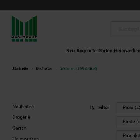
Schließen
Suche:
Neu
Angebote
Garten
Heimwerke
Startseite
Neuheiten
Wohnen
(193 Artikel)
Neuheiten
Filter
Preis (€
Drogerie
Breite (
Garten
Produkt
Heimwerken