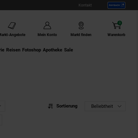
Kontakt
0
Artikel
Markt-Angebote
Mein Konto
Markt finden
Warenkorb
ie
Externer Link:
Reisen
Externer Link:
Fotoshop
Externer Link:
Apotheke
Sale
Sortierung
Sortierung
Beliebtheit
Sortie