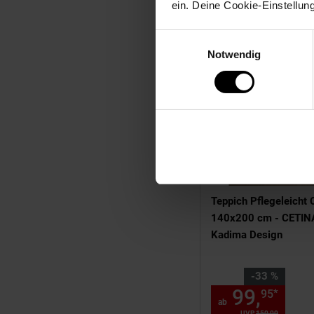
ein. Deine Cookie-Einstellun
Einwilligungsauswahl
Notwendig
Teppich Pflegeleicht
140x200 cm - CETINA
Kadima Design
Sie Sparen 33 Prozent
-33 %
99,
ab 
*
95
ab
UVP
150,
00
UVP : 150,