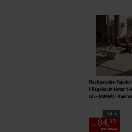
Flachgewebe-Teppich
Pflegeleicht Natur 1
cm - BORNO | Kadim
Sie Sparen 34 Prozent
-34 %
84,
ab 
*
95
ab
UVP
130,
00
UVP : 130,