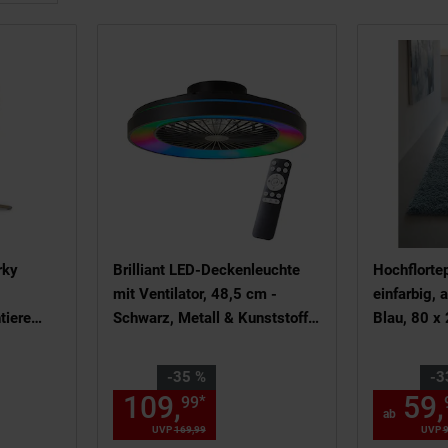
rky
Brilliant LED-Deckenleuchte
Hochflorte
mit Ventilator, 48,5 cm -
einfarbig, 
tiere
Schwarz, Metall & Kunststoff,
Blau, 80 x
RGB & CCT-Technologie,
Dimmbar, inklusive
Sie Sparen 35 Prozent,
Sie Sparen
-35 %
-3
Fernbedienung
109,
Aktueller Preis: 1
59,
*
99
 114,
€ Sternchen Fußnote, Detai
95
ab
UVP
169,
99
UVP : 169,
99
€
UVP
9