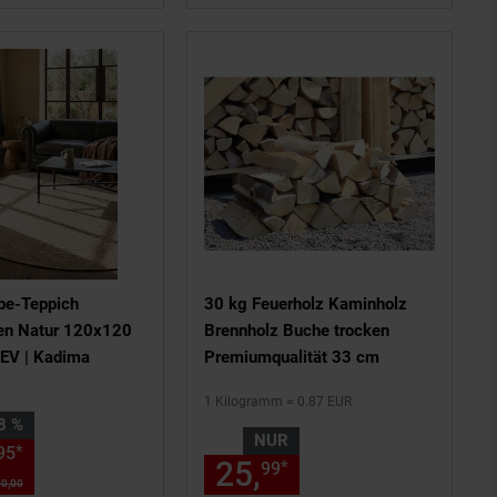
be-Teppich
30 kg Feuerholz Kaminholz
en Natur 120x120
Brennholz Buche trocken
EV | Kadima
Premiumqualität 33 cm
1 Kilogramm = 0.87 EUR
 38 Prozent,
8 %
NUR
s am Seitenende
chen Fußnote, Details am Seiten
ab 54,
€ Sternchen Fußnote, D
*
95
95
25,
nur 25,
€ Ste
*
99
99
0,
00
UVP : 90,
00
€