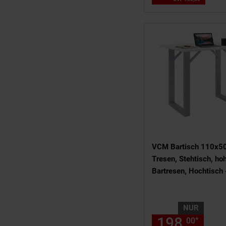
VCM Bartisch 110x5
Tresen, Stehtisch, hoh
Bartresen, Hochtisch 
NUR
198,
nur
*
00