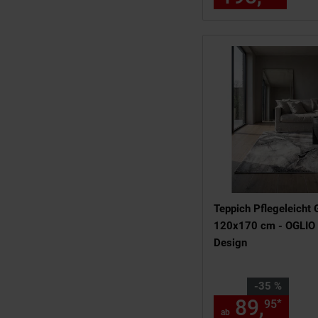
Teppich Pflegeleicht 
120x170 cm - OGLIO 
Design
Sie Sparen 35 Prozent
-35 %
89,
ab 
*
95
ab