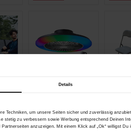
Brilliant LED Deckenleuchte
HTI-Living 
Details
it
mit Ventilator, 49 cm Ø - RGB
Dima Fabri
 60W
Frontlicht & CCT
Zentralbeleuchtung, inkl.
Fernbedienung, dimmbar &
e Techniken, um unsere Seiten sicher und zuverlässig anzubiet
Sie Sparen 21 Prozent,
-21 %
Farbwechsel
NU
ese stetig zu verbessern sowie Werbung entsprechend Deinen In
109,
Aktueller Preis: 1
*
99
 718,
€ Sternchen Fußnote, Detai
28,
00
99
artnerseiten anzuzeigen. Mit einem Klick auf „Ok“ willigst Du
UVP
139,
99
UVP : 139,
99
€