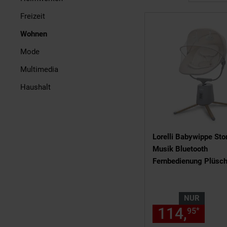
Freizeit
Wohnen
Mode
Multimedia
Haushalt
Lorelli Babywippe Sto
Musik Bluetooth
Fernbedienung Plüsch
Timer Gurt beige
NUR
114,
nur
*
95