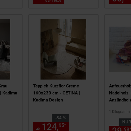
UVP
140,
00
UVP : 140,
00
€
Grau
Teppich Kurzflor Creme
Anfeuerhol
| Kadima
160x230 cm - CETINA |
Nadelholz 
Kadima Design
Anzündholz
Kamin und
1 Kilogramm 
,
Sie Sparen 34 Prozent,
-34 %
NU
89,
€ Sternchen Fußnote, Detail
124,
ab 124,
€ Stern
*
95
95
95
29,
ab
99