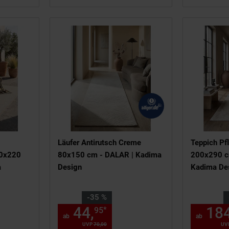
Läufer Antirutsch Creme
Teppich Pf
60x220
80x150 cm - DALAR | Kadima
200x290 c
a
Design
Kadima De
,
Sie Sparen 35 Prozent,
Sie Sparen
-35 %
84,
€ Sternchen Fußnote, Detail
44,
ab 44,
€ Sternch
184
*
95
95
95
ab
ab
00
€
UVP
70,
00
UVP : 70,
00
€
UV