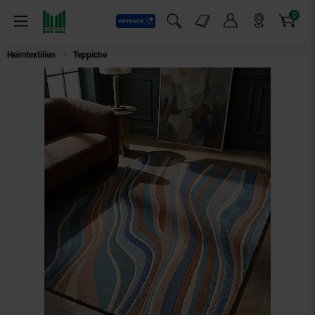
0
Payback
Markt-Angebote
Artikel
Menü
Suchfeld einblenden
Mein Konto
Markt finden
Warenkorb
Heimtextilien
Teppiche
Wollteppich abstrakt Blau-Bunt 120 x 170 cm - 