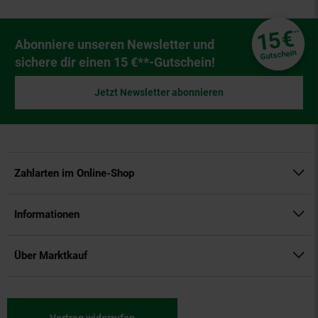
Fußzeile
€
15
**
Newsletter Anmeldung
Abonniere unseren Newsletter und
Gutschein
sichere dir einen 15 €**-Gutschein!
Jetzt Newsletter abonnieren
Zahlarten im Online-Shop
Informationen
Über Marktkauf