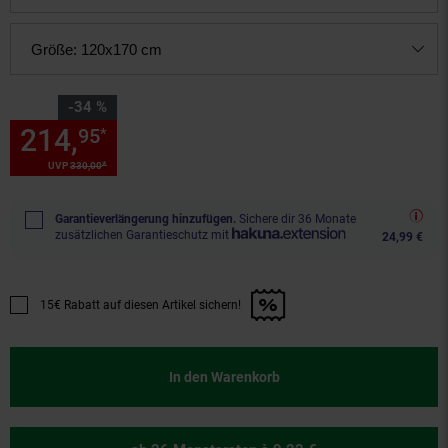
Größe:
120x170 cm
Sie Sparen 34 Prozent,
-34 %
214,
Sie Sparen 34 Prozent, 2
95
*
*
UVP
330,
00
UVP : 330,
00
€
Garantieverlängerung hinzufügen.
Sichere dir 36 Monate
zusätzlichen Garantieschutz mit
24,99 €
15€ Rabatt auf diesen Artikel sichern!
Promotion "15€ Rabatt auf diesen Artikel sichern!" anwenden
In den Warenkorb