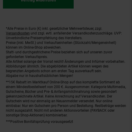
Vertrag widerrufen
*Alle Preise in Euro (€) inkl. gesetzlicher Mehrwertsteuer, zzgl.
Fußnoten
Versandkosten
und zzgl. evtl. anfallender Versandkostenzuschläge. UVP:
Unverbindliche Preisempfehlung des Herstellers.
Preise (inkl. MwSt.) und Verkaufseinheiten (Stückzahl/Mengeneinheit)
können im Online-Shop abweichen.
Statt- und durchgestrichene Preise beziehen sich auf unseren zuvor
geforderten Verkaufspreis.
Alle Artikel solange der Vorrat reicht! Änderungen und Irrtümer vorbehalten.
Abbildungen ähnlich. Die abgebildeten Artikel können wegen des
begrenzten Angebots schon am ersten Tag ausverkauft sein.
Abgabe nur in haushaltsüblichen Mengen!
**15€ Rabatt im Marktkauf Online-Shop auf das komplette Sortiment ab
einem Mindestbestellwert von 200 €. Ausgenommen: Kategorie Multimedia,
Gutscheine, Bücher und Pre- & Anfangsmilchnahrung sowie gesondert
gekennzeichnete Artikel. Keine Anrechnung auf Versandkosten. Der
Gutschein wird nur einmalig an Neuanmelder versendet. Nur online
einlösbar. Nur ein Gutschein pro Person und Bestellung. Restbeträge werden
nicht ausgezahlt. Nicht mit anderen Aktionsvorteilen (PAYBACK oder
sonstige Shop-Aktionen) kombinierbar.
***Positive Bonitätsprüfung vorausgesetzt