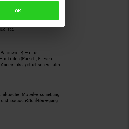
OK
ich-Bereich. Die hohe
t und Form-Stabilität, dichten
ische Wertigkeit durch volle
ualität.
 Baumwolle) — eine
Hartböden (Parkett, Fliesen,
. Anders als synthetisches Latex
 praktischer Möbelverschiebung
n und Esstisch-Stuhl-Bewegung.