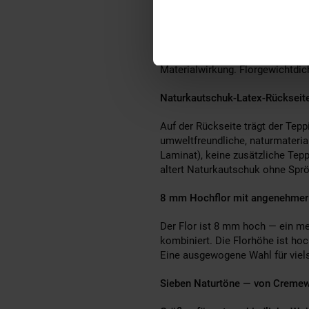
Mit 3000 g/m² Florgewichtdicht
Materialdichte bringt mehrere ko
Schurwollflor für intensives hap
Materialwirkung. Florgewichtdich
Naturkautschuk-Latex-Rückseit
Auf der Rückseite trägt der Tepp
umweltfreundliche, naturmateria
Laminat), keine zusätzliche Tepp
altert Naturkautschuk ohne Sprö
8 mm Hochflor mit angenehmer
Der Flor ist 8 mm hoch — ein m
kombiniert. Die Florhöhe ist ho
Eine ausgewogene Wahl für viel
Sieben Naturtöne — von Cremew