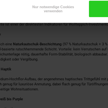
Nur notwendige Cookies
e gehört dieser Teppich zum ausgewählt-Segment im Schurwoll-Tepp
verwenden
nkrete Vorteile: substantielles Eigengewicht für satten Bodenkontak
tisches Trittgefühl, lange Lebensdauer durch dichte Webstruktur, opt
te ist einer der direktesten Indikatoren für Wollteppich-Investmentq
e
ich eine
Naturkautschuk-Beschichtung
(97 % Naturkautschuk + 3 %
l-basierte rutschhemmende Schicht. Vorteile: kein Verrutschen auf 
ichunterlage nötig, dauerhafte Form-Stabilität, biologisch abbaubar
digkeit oder Vergilbung.
 Haptik
edium-Hochflor-Aufbau, der angenehmes haptisches Trittgefühl mit
ch genug für luxuriöse Anmutung, dabei flach genug für Türöffnunge
seitige Wohnsituationen.
eiß bis Purple