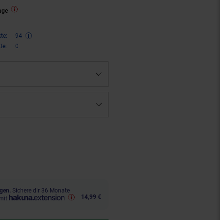
age
te:
94
te:
0
ren 34 Prozent, 189,
€ Sternchen
95
gen.
Sichere dir 36 Monate
14,99 €
mit