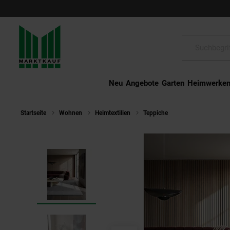
Schließen
Suche:
Neu
Angebote
Garten
Heimwerke
Startseite
Wohnen
Heimtextilien
Teppiche
Wollteppich uni 