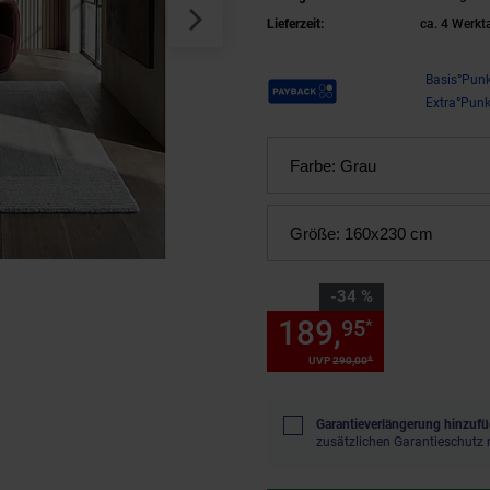
Lieferzeit:
ca. 4 Werkt
Payback Punkte
Basis°Punk
Extra°Punk
Farbe:
Grau
Größe:
160x230 cm
Sie Sparen 34 Prozent,
-34 %
189,
Sie Spa
95
*
*
UVP
290,
00
UVP : 290,
00
€
Garantieverlängerung hinzufü
zusätzlichen Garantieschutz 