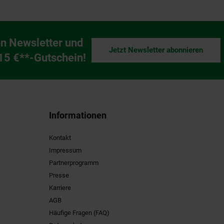
n Newsletter und
Jetzt Newsletter abonnieren
ng
 15 €**-Gutschein!
Informationen
Kontakt
Impressum
Partnerprogramm
Presse
Karriere
AGB
Häufige Fragen (FAQ)