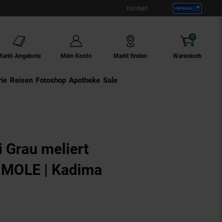
Kontakt
0
Artikel
Markt-Angebote
Mein Konto
Markt finden
Warenkorb
ie
Externer Link:
Reisen
Externer Link:
Fotoshop
Externer Link:
Apotheke
Sale
i Grau meliert
- MOLE | Kadima