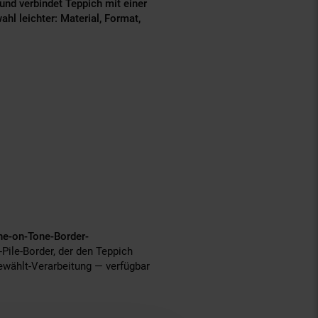
nd verbindet Teppich mit einer
l leichter: Material, Format,
ne-on-Tone-Border-
Pile-Border, der den Teppich
ewählt-Verarbeitung — verfügbar