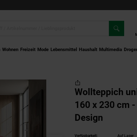
n
Wohnen
Freizeit
Mode
Lebensmittel
Haushalt
Multimedia
Droger
Grau meliert 160 x 230 cm - MOLE | Kadima Design
Wollteppich un
160 x 230 cm 
Design
Verfügbarkeit:
Auf Lager