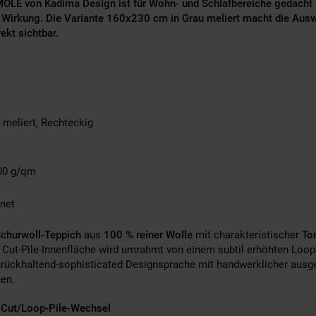
MOLE von Kadima Design ist für Wohn- und Schlafbereiche gedacht u
 Wirkung. Die Variante 160x230 cm in Grau meliert macht die Auswah
ekt sichtbar.
 meliert, Rechteckig
000 g/qm
net
churwoll-Teppich
aus
100 % reiner Wolle
mit charakteristischer
To
 Cut-Pile-Innenfläche wird umrahmt von einem subtil erhöhten Loop-
urückhaltend-sophisticated Designsprache mit handwerklicher ausg
nen.
 Cut/Loop-Pile-Wechsel