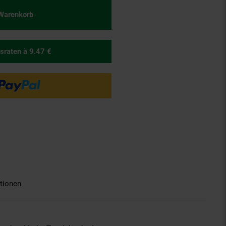
 Warenkorb
sraten
à 9.47 €
tionen