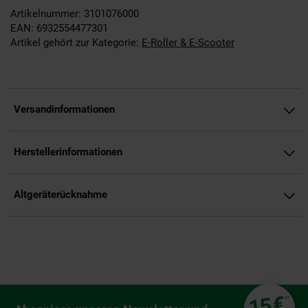
Artikelnummer: 3101076000
EAN: 6932554477301
Artikel gehört zur Kategorie:
E-Roller & E-Scooter
Versandinformationen
Herstellerinformationen
Altgeräterücknahme
Fußzeile
€
15
**
Newsletter Anmeldung