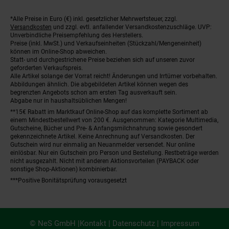
*Alle Preise in Euro (€) inkl. gesetzlicher Mehrwertsteuer, zzgl.
Fußnoten
Versandkosten
und zzgl. evtl. anfallender Versandkostenzuschläge. UVP:
Unverbindliche Preisempfehlung des Herstellers.
Preise (inkl. MwSt.) und Verkaufseinheiten (Stückzahl/Mengeneinheit)
können im Online-Shop abweichen.
Statt- und durchgestrichene Preise beziehen sich auf unseren zuvor
geforderten Verkaufspreis.
Alle Artikel solange der Vorrat reicht! Änderungen und Irrtümer vorbehalten.
Abbildungen ähnlich. Die abgebildeten Artikel können wegen des
begrenzten Angebots schon am ersten Tag ausverkauft sein.
Abgabe nur in haushaltsüblichen Mengen!
**15€ Rabatt im Marktkauf Online-Shop auf das komplette Sortiment ab
einem Mindestbestellwert von 200 €. Ausgenommen: Kategorie Multimedia,
Gutscheine, Bücher und Pre- & Anfangsmilchnahrung sowie gesondert
gekennzeichnete Artikel. Keine Anrechnung auf Versandkosten. Der
Gutschein wird nur einmalig an Neuanmelder versendet. Nur online
einlösbar. Nur ein Gutschein pro Person und Bestellung. Restbeträge werden
nicht ausgezahlt. Nicht mit anderen Aktionsvorteilen (PAYBACK oder
sonstige Shop-Aktionen) kombinierbar.
***Positive Bonitätsprüfung vorausgesetzt
© NeS GmbH |
Kontakt
|
Datenschutz
|
Impressum