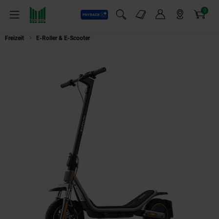
0
Payback
Markt-Angebote
Artikel
Menü
Suchfeld einblenden
Mein Konto
Markt finden
Warenkorb
Freizeit
E-Roller & E-Scooter
Xiaomi Electric Scooter 6 Pro E-Scooter