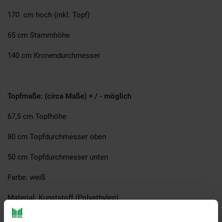
170 cm hoch (inkl. Topf)
65 cm Stammhöhe
140 cm Kronendurchmesser
Topfmaße: (circa Maße) + / - möglich
67,5 cm Topfhöhe
80 cm Topfdurchmesser oben
50 cm Topfdurchmesser unten
Farbe: weiß
Material: Kunststoff (Polyethylen)