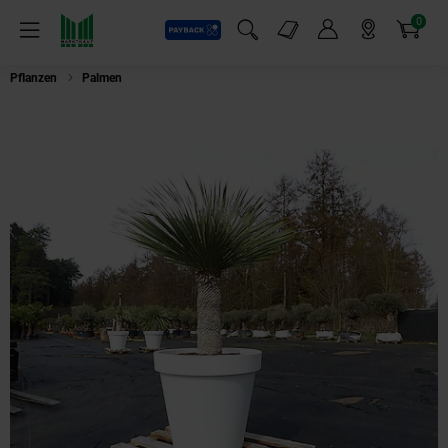
0
Payback
Markt-Angebote
Artikel
Menü
Suchfeld einblenden
Mein Konto
Markt finden
Warenkorb
Pflanzen
Palmen
Yucca Rostrata 170 cm | Stamm 65 cm | im Pflanzkübel