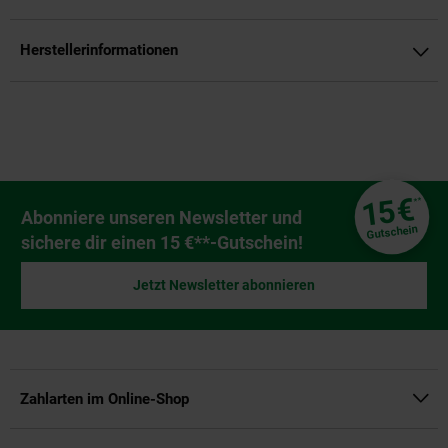
Herstellerinformationen
Fußzeile
€
15
**
Newsletter Anmeldung
Abonniere unseren Newsletter und
Gutschein
sichere dir einen 15 €**-Gutschein!
Jetzt Newsletter abonnieren
Zahlarten im Online-Shop