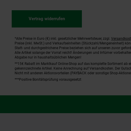
Vertrag widerrufen
*Alle Preise in Euro (€) inkl. gesetzlicher Mehrwertsteuer, zzgl.
Versandkos
Fußnoten
Preise (inkl. MwSt.) und Verkaufseinheiten (Stückzahl/Mengeneinheit) kö
Statt- und durchgestrichene Preise beziehen sich auf unseren zuvor geford
Alle Artikel solange der Vorrat reicht! Änderungen und Irrtümer vorbehal
Abgabe nur in haushaltsüblichen Mengen!
**15€ Rabatt im Marktkauf Online-Shop auf das komplette Sortiment ab 
gekennzeichnete Artikel. Keine Anrechnung auf Versandkosten. Der Gutsch
Nicht mit anderen Aktionsvorteilen (PAYBACK oder sonstige Shop-Aktione
***Positive Bonitätsprüfung vorausgesetzt