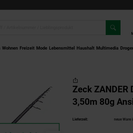
n
Wohnen
Freizeit
Mode
Lebensmittel
Haushalt
Multimedia
Droger
ANDER Dead Bait Tele 3,50m 80g Ansitzrute
Zeck ZANDER D
3,50m 80g Ansi
Lieferzeit:
neue Ware i