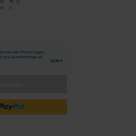
te:
59
te:
0
,
€ Sternchen Fußnote, Details 
95
Sichere dein Produkt gegen
aub und Garantiemängel ab
18,99 €
ausverkauft