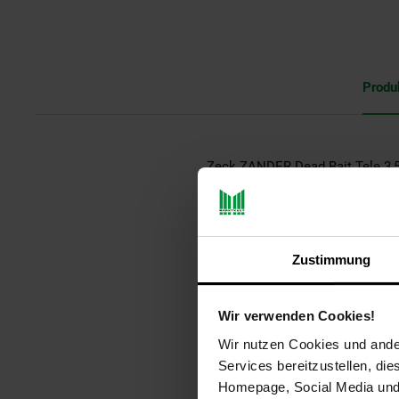
Produ
Zeck ZANDER Dead Bait Tele 3,
MERKMALE:
Zustimmung
Länge 350 cm
Wurfgewicht 80 g
Transportlänge 85 cm
Wir verwenden Cookies!
Teilung Teleskop
Wir nutzen Cookies und ander
Rutengewicht 230 g
Services bereitzustellen, di
Blankmaterial Kohlefaser
Homepage, Social Media und P
Ringanzahl 7 + 1