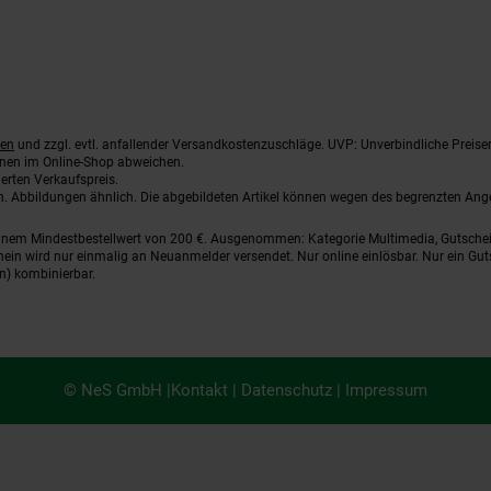
ten
und zzgl. evtl. anfallender Versandkostenzuschläge. UVP: Unverbindliche Preise
nnen im Online-Shop abweichen.
erten Verkaufspreis.
ten. Abbildungen ähnlich. Die abgebildeten Artikel können wegen des begrenzten An
einem Mindestbestellwert von 200 €. Ausgenommen: Kategorie Multimedia, Gutsche
ein wird nur einmalig an Neuanmelder versendet. Nur online einlösbar. Nur ein Gut
n) kombinierbar.
© NeS GmbH |
Kontakt
|
Datenschutz
|
Impressum