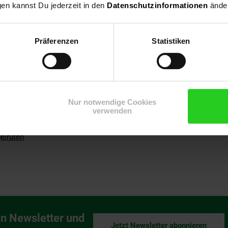
gen kannst Du jederzeit in den
Datenschutzinformationen
änder
8
Präferenzen
Statistiken
n
it
Nur notwendige Cookies
verwenden
elruten
n Newsletter und
Jetzt Newsletter abonnieren