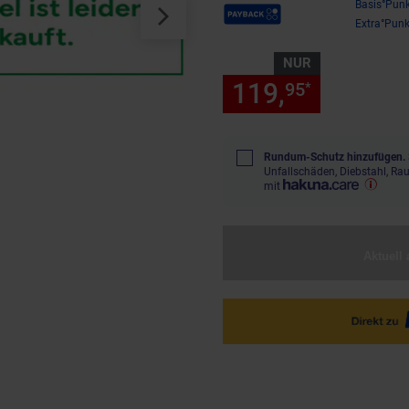
Payback Punkte
Basis°Punk
Extra°Punk
NUR
119,
nur 119
95
*
Rundum-Schutz hinzufügen.
Unfallschäden, Diebstahl, R
mit
Aktuell 