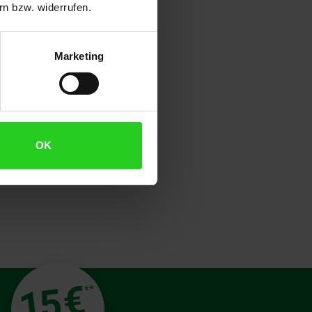
n bzw. widerrufen.
Marketing
OK
€
15
**