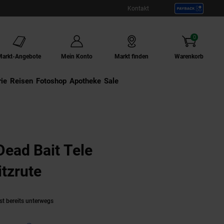
Kontakt
0
Artikel
Markt-Angebote
Mein Konto
Markt finden
Warenkorb
ie
Externer Link:
Reisen
Externer Link:
Fotoshop
Externer Link:
Apotheke
Sale
ead Bait Tele
tzrute
(Produkt aktuell ausverkau
st bereits unterwegs