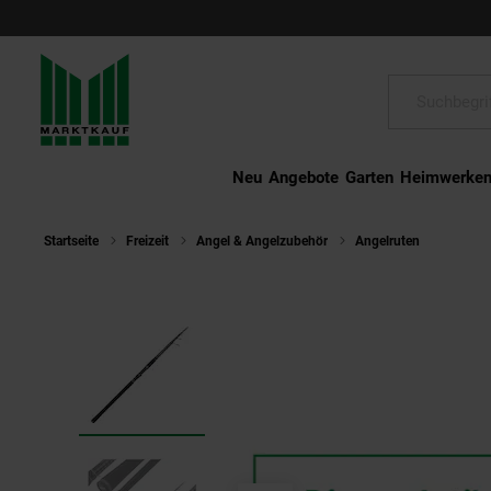
Schließen
Suche:
Neu
Angebote
Garten
Heimwerke
Startseite
Freizeit
Angel & Angelzubehör
Angelruten
Zeck Z