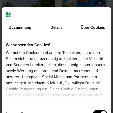
Zu den Angeboten
ELONEO Wurfzelt, 2-4
Zustimmung
Details
Über Cookies
Personen Pop Up Zelt
wasserdichtes
Campingzelt
Wir verwenden Cookies!
schnellaufbau Zelt,
Wir nutzen Cookies und andere Techniken, um unsere
Blau/Grau
Seiten sicher und zuverlässig anzubieten, eine Vielzahl
von Services bereitzustellen, diese stetig zu verbessern
NUR
sowie Werbung entsprechend Deinen Interessen auf
89,
nur 89,
€
*
99
99
unserer Homepage, Social Media und Partnerseiten
anzuzeigen. Mit einem Klick auf „Ok“ willigst Du in die
Cookie Verwendung ein. Deine Cookie-Einstellungen
kannst Du jederzeit in den
Datenschutzinformationen
ändern bzw. widerrufen.
Einwilligungsauswahl