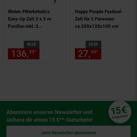
Weber #Werkeholics
Happy People Festival-
Easy-Up Zelt 3 x 3 m
Zelt für 2 Personen
Pavillon inkl. 3
ca.200x120x100 cm
Seitenwände schwarz
NUR
NUR
136,
nur 136,
€ Sternchen Fu
27,
nur 27,
€
*
*
99
99
99
99
Fußzeile
€
15
**
Newsletter Anmeldung
Abonniere unseren Newsletter und
Gutschein
sichere dir einen 15 €**-Gutschein!
Jetzt Newsletter abonnieren