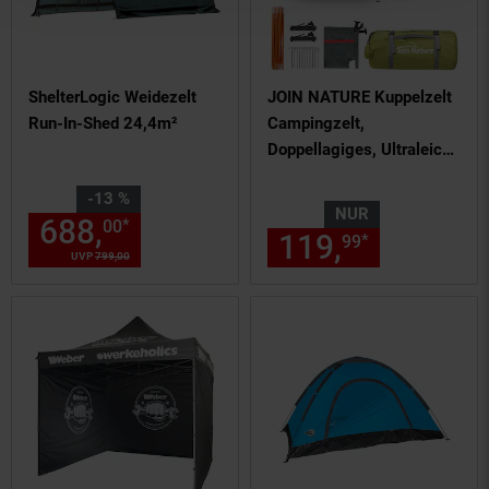
ShelterLogic Weidezelt
JOIN NATURE Kuppelzelt
Run-In-Shed 24,4m²
Campingzelt,
Doppellagiges, Ultraleicht,
für 4 Personen
Sie Sparen 13 Prozent,
-13 %
NUR
688,
Aktueller Preis: 688,
€ 
*
00
00
119,
nur 119,
*
99
UVP
799,
00
UVP : 799,
00
€