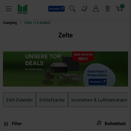
0
Payback
Markt-Angebote
Artikel
Menü
Suchfeld einblenden
Mein Konto
Markt finden
Warenkorb
Camping
Zelte
(14 Artikel)
Zelte
Zelt-Zubehör
Schlafsäcke
Isomatten & Luftmatratzen
Sortierung
Sortierung:
Filter
Beliebtheit