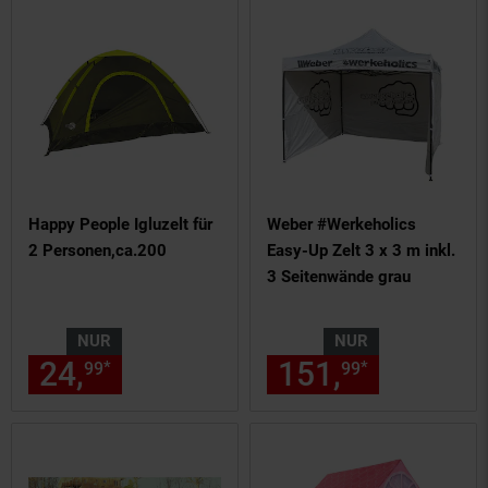
Happy People Igluzelt für
Weber #Werkeholics
2 Personen,ca.200
Easy-Up Zelt 3 x 3 m inkl.
3 Seitenwände grau
NUR
NUR
24,
nur 24,
€ Sternchen Fußn
151,
nur 151,
*
*
99
99
99