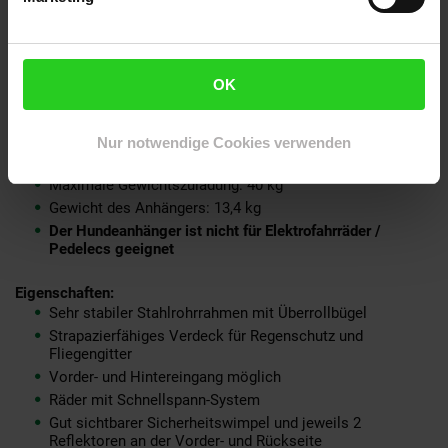
zusammengeklappt und für die Reise verstaut werden. So
ausgestattet genießen Sie gemeinsam mit Ihrem Vierbeiner
unbeschwert die Natur.
OK
Technische Daten:
Gesamtmaße: ca. 130 x 73 x 94 cm (LxBxH)
Maße Innenraum: ca. 65 x 55 x 78 cm (HxBxT)
Nur notwendige Cookies verwenden
20 Zoll Reifen, Luftbereifung
Maximale Gewichtszuladung: 40 kg
Gewicht des Anhängers: 13,4 kg
Der Hundeanhänger ist nicht für Elektrofahrräder /
Pedelecs geeignet
Eigenschaften:
Sehr stabiler Stahlrohrrahmen mit Überrollbügel
Strapazierfähiges Verdeck für Regenschutz und
Fliegengitter
Vorder- und Hintereingang möglich
Räder mit Schnellspann-System
Gut sichtbarer Sicherheitswimpel und jeweils 2
Reflektoren an der Vorder- und Rückseite