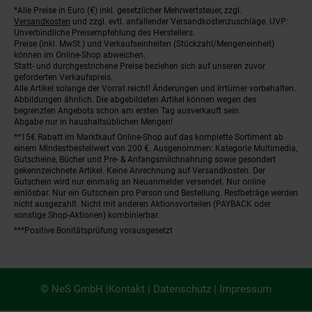
*Alle Preise in Euro (€) inkl. gesetzlicher Mehrwertsteuer, zzgl.
Fußnoten
Versandkosten
und zzgl. evtl. anfallender Versandkostenzuschläge. UVP:
Unverbindliche Preisempfehlung des Herstellers.
Preise (inkl. MwSt.) und Verkaufseinheiten (Stückzahl/Mengeneinheit)
können im Online-Shop abweichen.
Statt- und durchgestrichene Preise beziehen sich auf unseren zuvor
geforderten Verkaufspreis.
Alle Artikel solange der Vorrat reicht! Änderungen und Irrtümer vorbehalten.
Abbildungen ähnlich. Die abgebildeten Artikel können wegen des
begrenzten Angebots schon am ersten Tag ausverkauft sein.
Abgabe nur in haushaltsüblichen Mengen!
**15€ Rabatt im Marktkauf Online-Shop auf das komplette Sortiment ab
einem Mindestbestellwert von 200 €. Ausgenommen: Kategorie Multimedia,
Gutscheine, Bücher und Pre- & Anfangsmilchnahrung sowie gesondert
gekennzeichnete Artikel. Keine Anrechnung auf Versandkosten. Der
Gutschein wird nur einmalig an Neuanmelder versendet. Nur online
einlösbar. Nur ein Gutschein pro Person und Bestellung. Restbeträge werden
nicht ausgezahlt. Nicht mit anderen Aktionsvorteilen (PAYBACK oder
sonstige Shop-Aktionen) kombinierbar.
***Positive Bonitätsprüfung vorausgesetzt
© NeS GmbH |
Kontakt
|
Datenschutz
|
Impressum