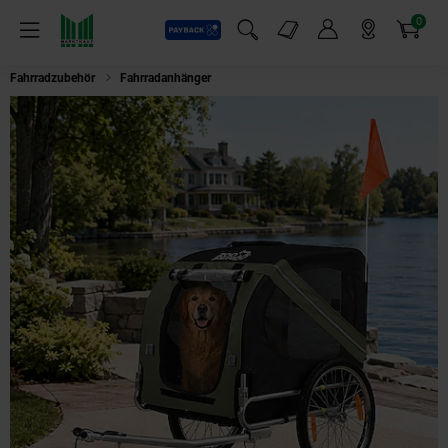
0
Payback
Markt-Angebote
Artikel
Menü
Suchfeld einblenden
Mein Konto
Markt finden
Warenkorb
Fahrradzubehör
Fahrradanhänger
zoomundo Hundeanhänger Fahrradanhän