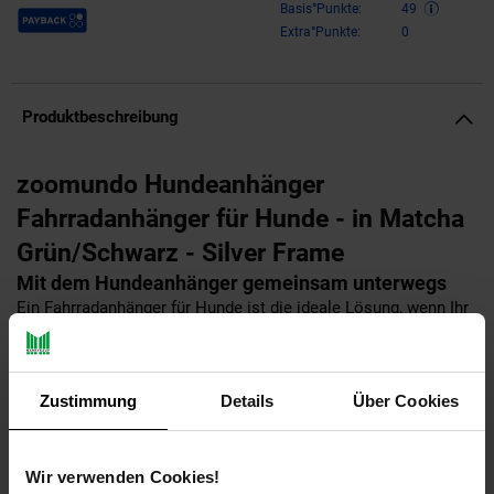
Payback Punkte
Basis°Punkte:
49
Extra°Punkte:
0
Produktbeschreibung
zoomundo Hundeanhänger
Fahrradanhänger für Hunde - in Matcha
Grün/Schwarz - Silver Frame
Mit dem Hundeanhänger gemeinsam unterwegs
Ein Fahrradanhänger für Hunde ist die ideale Lösung, wenn Ihr
Hund sie auf längeren Radtouren begleiten soll. Denn so sind
sie in ihrer Bewegungsfreiheit nicht eingeschränkt und Ihr
Vierbeiner kann Sie bei allen Freizeitaktivitäten mit dem
Fahrrad begleiten. Bevor Sie sich jedoch zum Kauf eines
Zustimmung
Details
Über Cookies
Hundeanhängers entschließen, informieren wir Sie über die
wichtigsten Fakten zu diesem Thema.
Wir verwenden Cookies!