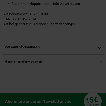
Zusammenklappbar und leicht zu verstauen
Artikelnummer: 3153951000
EAN: 4260595756348
Artikel gehört zur Kategorie:
Fahrradanhänger
Versandinformationen
Herstellerinformationen
Fußzeile
€
15
**
Newsletter Anmeldung
Abonniere unseren Newsletter und
Gutschein