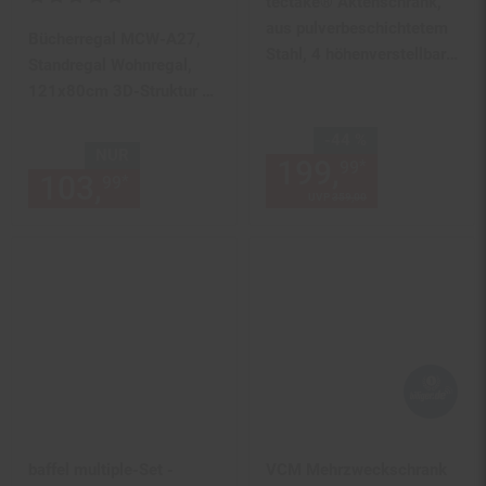
tectake® Aktenschrank,
aus pulverbeschichtetem
Bücherregal MCW-A27,
Stahl, 4 höhenverstellbare
Standregal Wohnregal,
Einlegeböden, 180 x 90 x
121x80cm 3D-Struktur 4
40 cm
Ebenen, Wildeiche-Optik
Sie Sparen 44 Prozent,
-44 %
NUR
199,
Aktuelle
*
99
103,
nur 103,
€ Sternchen Fu
*
99
99
UVP
359,
00
UVP : 359,
00
€
baffel multiple-Set -
VCM Mehrzweckschrank