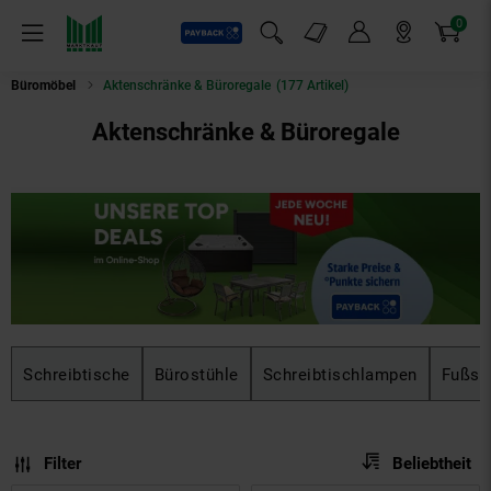
0
Payback
Markt-Angebote
Artikel
Menü
Suchfeld einblenden
Mein Konto
Markt finden
Warenkorb
Büromöbel
Aktenschränke & Büroregale
(177 Artikel)
Aktenschränke & Büroregale
Schreibtische
Bürostühle
Schreibtischlampen
Fußst
Sortierung
Sortierung:
Filter
Beliebtheit