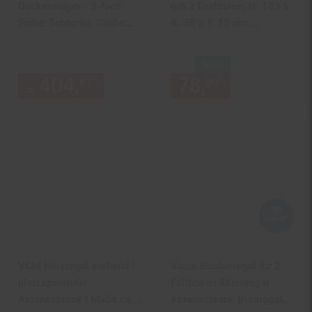
Deckenträger - 2-fach
mit 2 Drehtüren, H. 183 x
Farbe: lichtgrau, Größe:
B. 38 x T. 32 cm,
100x50x2,5cm
Wohnzimmerschrank,
Büroschrank und
NUR
Aufbewahrungsschrank
404,
ab 404,
€ Sternchen F
78,
nur 78,
€
*
*
01
01
90
90
mit 5 Fächer - Dilos
ab
VCM Holzregal stehend |
Vicco Bücherregal für 2
platzsparender
Faltboxen Aktenregal
Aktenschrank | Maße ca.
Aktenschrank Büroregal