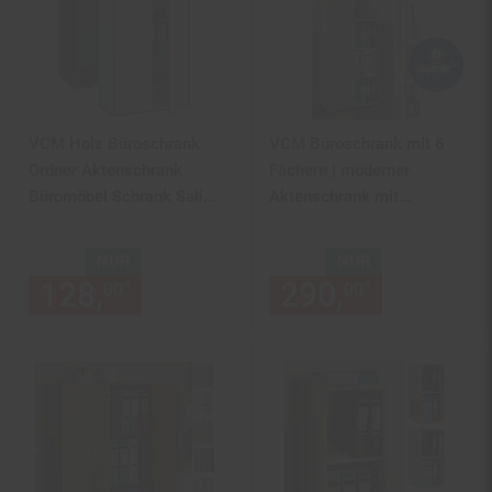
VCM Holz Büroschrank
VCM Büroschrank mit 6
Ordner Aktenschrank
Fächern | moderner
Büromöbel Schrank Salia
Aktenschrank mit
3-fach Breite 60 cm
Drehtüren | Maße ca. H.
Drehtüren
220 x B. 70 x T. 40cm –
NUR
NUR
Lona 6-Fach
128,
nur 128,
€ Sternchen Fu
290,
nur 290,
*
*
00
00
00