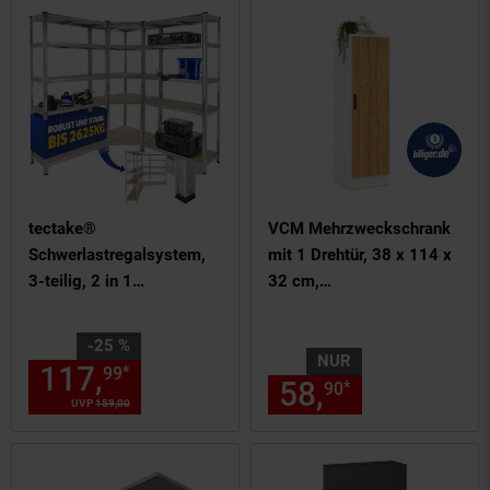
tectake®
VCM Mehrzweckschrank
Schwerlastregalsystem,
mit 1 Drehtür, 38 x 114 x
3-teilig, 2 in 1
32 cm,
Verwendung als
Wohnzimmerschrank,
Werkbänke, 15
Büroschrank und
Sie Sparen 25 Prozent,
-25 %
belastbare,
Aufbewahrungsschrank
NUR
117,
Aktueller Preis: 117,
€ 
*
99
99
58,
nur 58,
€
höhenverstellbare MDF-
mit 3 Fächer - Dilos
*
90
90
UVP
159,
00
UVP : 159,
00
€
Böden,
Gesamtbelastbarkeit
2625 kg, variable