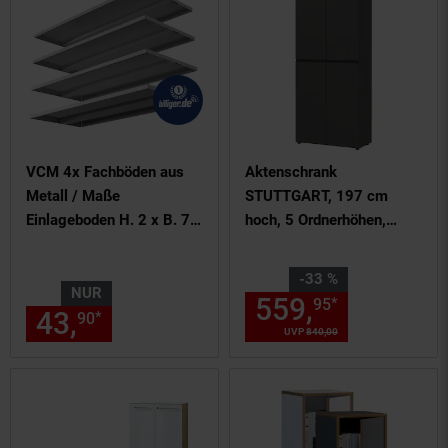
Montage im Stecksystem
VCM 4x Fachböden aus
Aktenschrank
Metall / Maße
STUTTGART, 197 cm
Einlageboden H. 2 x B. 79
hoch, 5 Ordnerhöhen,
x T. 32 cm / Fachboden
Soft-Close Graphit
für VCM Stahlschränke
Sie Sparen 33 Prozent,
-33 %
der Serie Malivo
NUR
559,
Aktuelle
*
95
43,
nur 43,
€ Sternchen Fußn
*
90
90
UVP
840,
00
UVP : 840,
00
€