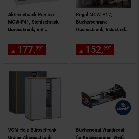
Aktenschrank Preston
Regal MCW-P12,
MCW-F41, Stahlschrank
Bücherschrank
Büroschrank, mit
Hochschrank, Industrial
abschließbaren
Metall Melamin MVG-
Schiebetüren
zertifiziert 180x80x31cm
177,
ab 177,
€ Sternchen F
152,
ab 152
*
*
99
99
99
90x90x45cm ~ grün
~ schwarz, schwarz
ab
ab
VCM Holz Büroschrank
Bücherregal Wandregal
Ordner Aktenschrank
für Kinderzimmer Weiß