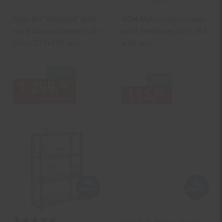
Büro-Set "Stuttgart" groß
VCM Mehrzweckschrank
mit 3 Aktenschränke Soft-
mit 2 Drehtüren, 52 x 183
Close 272x197 cm
x 30 cm,
Graphit
Wohnzimmerschrank,
Büroschrank und
Sie Sparen 33 Prozent,
-33 %
Aufbewahrungsschrank
NUR
1.299,
Aktueller Preis: 1299,
*
95
9
115,
nur 115,
mit 5 Fächer - Dilos
*
00
UVP
1.950,
00
UVP : 1950,
00
€
Kundenbewertung: 5 von 5 Sternen