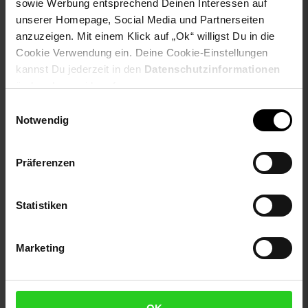
sowie Werbung entsprechend Deinen Interessen auf
Kundenbewertung: 5 von 5 Ste
Makika Aktenschrank /
unserer Homepage, Social Media und Partnerseiten
Büroschrank abschließbar
anzuzeigen. Mit einem Klick auf „Ok“ willigst Du in die
Bücherregal MCW-A27,
40x90x90cm in Anthrazit
Cookie Verwendung ein. Deine Cookie-Einstellungen
Standregal Wohnregal,
kannst Du jederzeit in den
Datenschutzinformationen
165x80cm 3D-Struktur 5
ändern bzw. widerrufen.
Ebenen, Wildeiche-Optik
NUR
Einwilligungsauswahl
94,
nur 94,
€ Sternchen Fußn
161,
ab 161
*
*
90
90
99
Notwendig
ab
Präferenzen
Statistiken
Marketing
Büro-Set MUENCHEN 8-
baffel panel-Set -