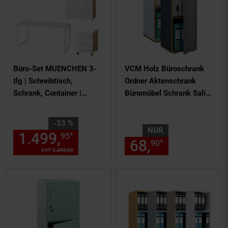
Büro-Set MUENCHEN 3-
VCM Holz Büroschrank
tlg | Schreibtisch,
Ordner Aktenschrank
Schrank, Container |
Büromöbel Schrank Salia
Glasfront | Chalet-Eiche-
2-fach Breite 30 cm
Nb./Weiß
Drehtür
Sie Sparen 33 Prozent,
-33 %
NUR
1.499,
Aktueller Preis: 1499,
*
95
9
68,
nur 68,
€
*
90
90
UVP
2.250,
00
UVP : 2250,
00
€