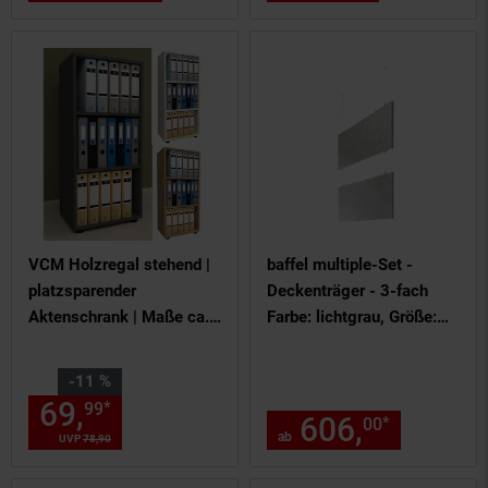
VCM Holzregal stehend |
baffel multiple-Set -
platzsparender
Deckenträger - 3-fach
Aktenschrank | Maße ca.
Farbe: lichtgrau, Größe:
H. 108 x B. 49 x T. 32 cm
100x50x2,5cm
| Elegantes Regal |
Sie Sparen 11 Prozent,
-11 %
Büroregal – Ulas 3f
69,
Aktueller Preis: 69,
€ St
*
99
99
606,
ab 606
*
00
ab
UVP
78,
90
UVP : 78,
90
€