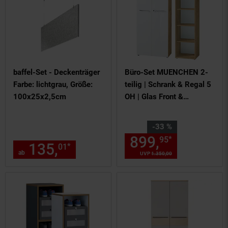
baffel-Set - Deckenträger
Büro-Set MUENCHEN 2-
Farbe: lichtgrau, Größe:
teilig | Schrank & Regal 5
100x25x2,5cm
OH | Glas Front &
Abschließbar | Chalet-
Eiche-Nb./Weiß
Sie Sparen 33 Prozent,
-33 %
899,
Aktuelle
*
95
135,
ab 135,
€ Sternchen F
*
01
01
ab
UVP
1.350,
00
UVP : 1350,
00
€