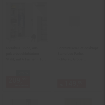
tectake® Spind, aus
Schreibtisch-Set desktopz
pulverbeschichtetem
Standfuss Farbe:
Stahl, mit 6 Fächern, 180
lichtgrau, Größe:
x 80 x 40 cm
50x50x1cm
Sie Sparen 29 Prozent,
-29 %
209,
Aktueller Preis: 209,
€ 
*
99
99
149,
ab 149
*
00
ab
UVP
299,
00
UVP : 299,
00
€