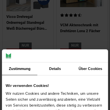
Kundenbewertung: 4,58 von 5 
Vicco Drehregal
Ordnerregal Standregal
VCM Aktenschrank mit
Weiß Bücherregal Büro
Drehtüren Lona 2 Fächer
XXL Faltboxen Regal
NUR
NUR
103,
nur 103,
€ Sternchen Fu
79,
nur 79,
€
*
*
90
90
50
50
Zustimmung
Details
Über Cookies
Wir verwenden Cookies!
Wir nutzen Cookies und andere Techniken, um unsere
Seiten sicher und zuverlässig anzubieten, eine Vielzahl
von Services bereitzustellen, diese stetig zu verbessern