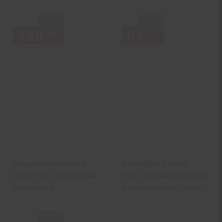
H. 110 x B. 100 x T. 33
Standregal
cm | Elegantes Regal |
NUR
NUR
Büroregal – Salia 3fach B.
128,
nur 128,
€ Sternchen Fu
84,
nur 84,
€
*
*
00
00
90
90
100 cm
Hängeregisterschrank
Schließfach Preston
MCW-H16, Aktenschrank
T829, Schließfachschrank
Büroschrank
Wertfachschrank Spind,
Stahlschrank, Format
Metall 18 Fächer ~ grün
Legal + A4 abschließbar
NUR