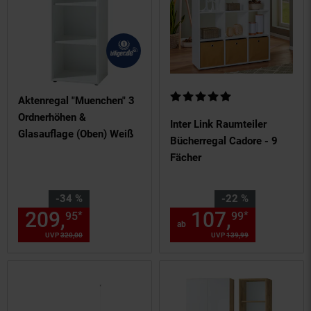
Kundenbewertung: 5 von 5 Ste
Aktenregal "Muenchen" 3
Ordnerhöhen &
Inter Link Raumteiler
Glasauflage (Oben) Weiß
Bücherregal Cadore - 9
Fächer
Sie Sparen 34 Prozent,
Sie Sparen 22 Prozent,
-34 %
-22 %
209,
Aktueller Preis: 209,
107,
ab 107
€ 
*
*
95
99
95
ab
UVP
320,
00
UVP : 320,
00
€
UVP
139,
99
UVP : 139,
99
€