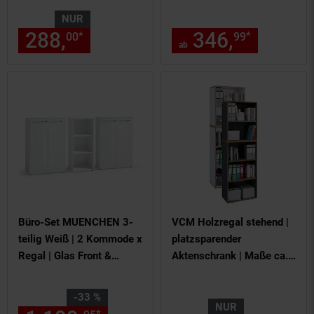
Schiebetüren
Metall 3 Fächer ~ grün
NUR
288,
nur 288,
€ Sternchen Fu
346,
ab 346
*
*
00
00
99
ab
Büro-Set MUENCHEN 3-
VCM Holzregal stehend |
teilig Weiß | 2 Kommode x
platzsparender
Regal | Glas Front &
Aktenschrank | Maße ca.
Abschließbar
B. 60 x H. 183 x T. 33 cm
| Elegantes Regal |
Sie Sparen 33 Prozent,
-33 %
Büroregal – Salia 5fach B.
NUR