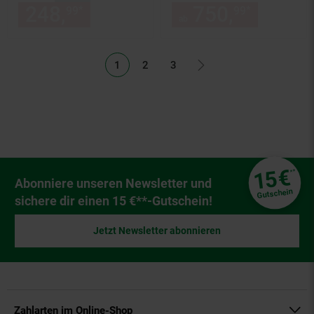
134x46x62cm ~ weiß
248,
nur 248,
€ Sternchen Fu
750,
ab 750
*
*
99
99
99
ab
1
2
3
Fußzeile
€
15
**
Newsletter Anmeldung
Abonniere unseren Newsletter und
Gutschein
sichere dir einen 15 €**-Gutschein!
Jetzt Newsletter abonnieren
Zahlarten im Online-Shop