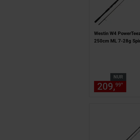
Westin W4 PowerTee
250cm ML 7-28g Spi
NUR
209,
nur
*
99