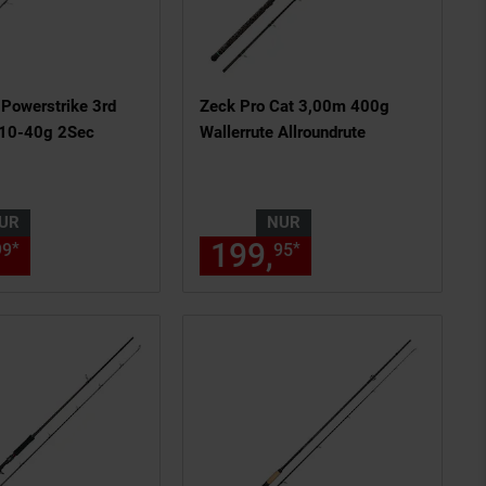
Powerstrike 3rd
Zeck Pro Cat 3,00m 400g
10-40g 2Sec
Wallerrute Allroundrute
UR
NUR
ls am Seitenende
chen Fußnote, Details am Seiten
nur 132,
€ Sternchen Fußnote, 
199,
nur 199,
€ 
*
*
99
99
95
95