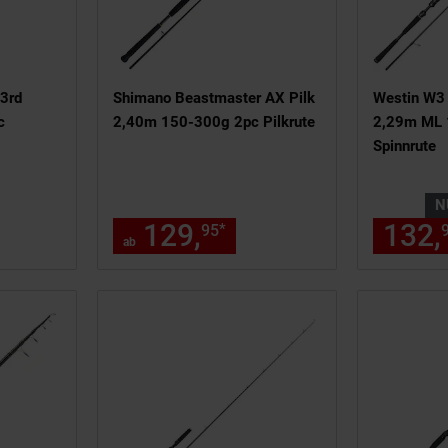
3rd
Shimano Beastmaster AX Pilk
Westin W3 
c
2,40m 150-300g 2pc Pilkrute
2,29m ML 
Spinnrute
N
 123,
€ Sternchen Fußnote, Detai
129,
ab 129,
€ Stern
132,
*
49
95
95
ab