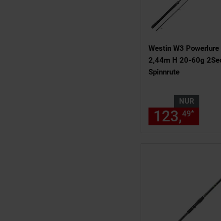
Westin W3 Powerlure 
2,44m H 20-60g 2Se
Spinnrute
NUR
123,
nur
*
49