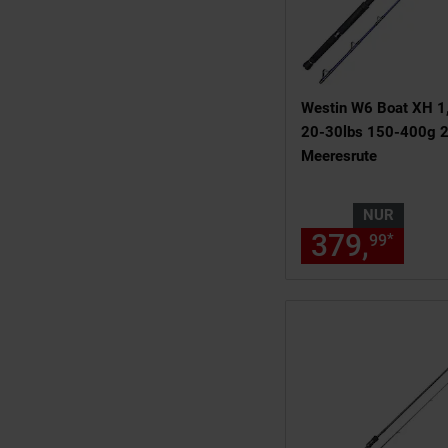
Westin W6 Boat XH 
20-30lbs 150-400g 2
Meeresrute
NUR
379,
nur
*
99