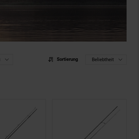
Sortierung
g
Sortierung
Beliebtheit
Sortie