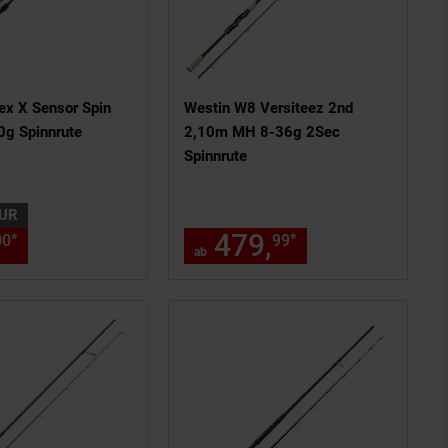
ex X Sensor Spin
Westin W8 Versiteez 2nd
g Spinnrute
2,10m MH 8-36g 2Sec
Spinnrute
UR
ls am Seitenende
n Fußnote, Details am Seitenend
nur 153,
€ Sternchen Fußnote, 
479,
ab 479,
€ 
*
*
00
00
99
99
ab