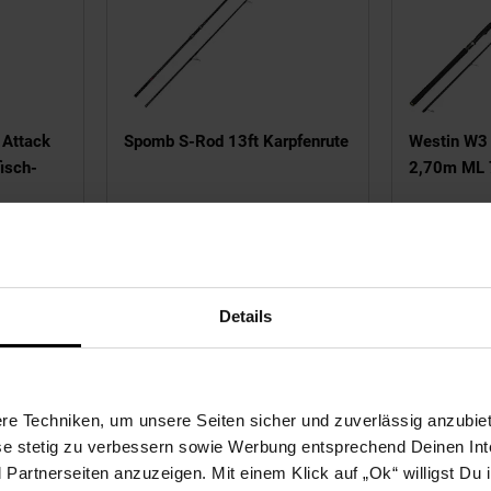
 Attack
Spomb S-Rod 13ft Karpfenrute
Westin W3
isch-
2,70m ML 
N
 511,
€ Sternchen Fußnote, Deta
189,
ab 189,
€ Stern
169,
*
00
99
99
ab
Details
e Techniken, um unsere Seiten sicher und zuverlässig anzubiet
ese stetig zu verbessern sowie Werbung entsprechend Deinen In
artnerseiten anzuzeigen. Mit einem Klick auf „Ok“ willigst Du