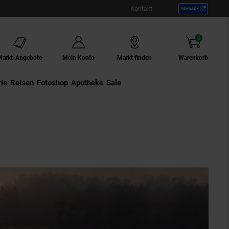
Kontakt
0
Artikel
Markt-Angebote
Mein Konto
Markt finden
Warenkorb
ie
Externer Link:
Reisen
Externer Link:
Fotoshop
Externer Link:
Apotheke
Sale