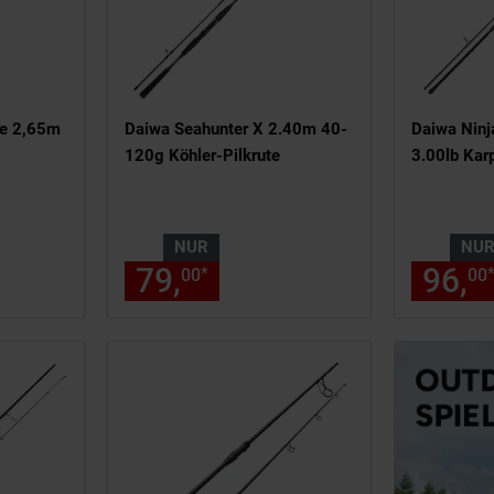
e 2,65m
Daiwa Seahunter X 2.40m 40-
Daiwa Ninj
120g Köhler-Pilkrute
3.00lb Kar
NUR
NU
 159,
€ Sternchen Fußnote, Detai
79,
nur 79,
€ Sternche
96,
*
95
00
00
00