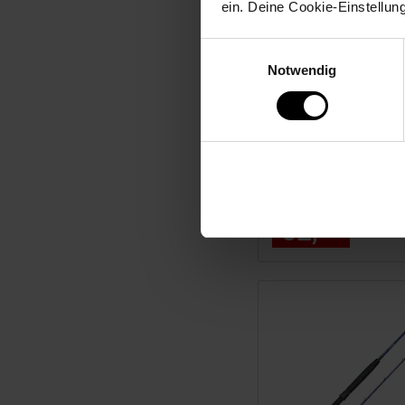
ein. Deine Cookie-Einstellun
Einwilligungsauswahl
Notwendig
Abu Garcia Tormentor
804MH 2,44m 10-40
Spinning Reise-Spinn
NUR
52,
nur 5
*
99