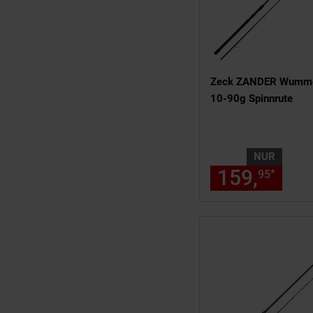
Zeck ZANDER Wumm
10-90g Spinnrute
NUR
159,
nur
*
95