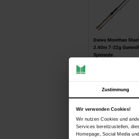
Daiwa Morethan Shad
2.40m 7-32g Gummif
Spinnrute
511,
ab
*
00
ab
Zustimmung
Wir verwenden Cookies!
Wir nutzen Cookies und ander
Services bereitzustellen, di
Homepage, Social Media und P