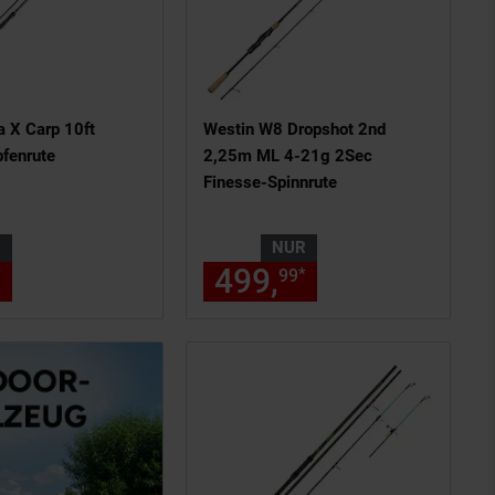
a X Carp 10ft
Westin W8 Dropshot 2nd
pfenrute
2,25m ML 4-21g 2Sec
Finesse-Spinnrute
R
NUR
ls am Seitenende
n Fußnote, Details am Seitenend
nur 96,
€ Sternchen Fußnote, De
499,
nur 499,
€ 
*
*
00
99
99