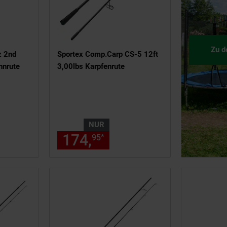
Zu d
z 2nd
Sportex Comp.Carp CS-5 12ft
nnrute
3,00lbs Karpfenrute
NUR
 209,
€ Sternchen Fußnote, Detai
174,
nur 174,
€ Stern
*
99
95
95