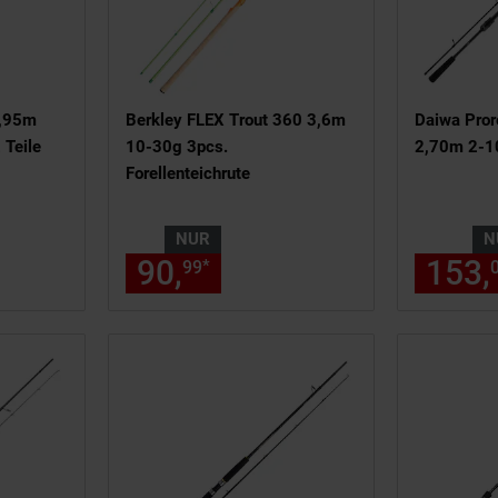
1,95m
Berkley FLEX Trout 360 3,6m
Daiwa Pror
 Teile
10-30g 3pcs.
2,70m 2-10
Forellenteichrute
NUR
N
 379,
€ Sternchen Fußnote, Detai
90,
nur 90,
€ Sternche
153,
*
99
99
99