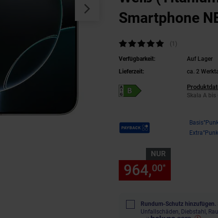
Smartphone N
A3083
Kundenbewertung: 5 von 5 Sternen
(1
Kundenbewertu
)
Verfügbarkeit:
Auf Lager
Lieferzeit:
ca. 2 Werkt
Produktdat
Energieeffizienzklasse B auf Skala A b
Skala A bis
Payback Punkte
Basis°Punk
Extra°Punk
NUR
964,
nur 964
00
*
Rundum-Schutz hinzufügen.
Unfallschäden, Diebstahl, R