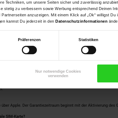
e Techniken, um unsere Seiten sicher und zuverlässig anzubiet
 Akkulaufzeit
ese stetig zu verbessern sowie Werbung entsprechend Deinen In
ßlich eSIM-Unterstützung (kein physischer SIM-Kartenslot)
artnerseiten anzuzeigen. Mit einem Klick auf „Ok“ willigst Du
gen kannst Du jederzeit in den
Datenschutzinformationen
änder
 Farbe: Weiß (White Titanium)
Präferenzen
Statistiken
erpackte, versiegelte Neuware.
Nur notwendige Cookies
verwenden
l ein Aktivierungsdatum?
lt ein Aktivierungsdatum aufgrund von Zoll-, Logistik- oder System
t.
ie über Apple. Der Garantiezeitraum beginnt mit der Aktivierung des 
ale SIM-Karte?