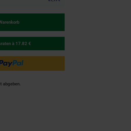
89,99 €
 Warenkorb
sraten
à 17.82 €
ät abgeben.