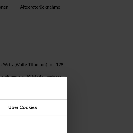
ionen
Altgeräterücknahme
m Weiß (White Titanium) mit 128
t sich um die US-Modellvariante
Über Cookies