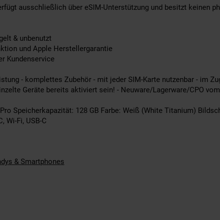
erfügt ausschließlich über eSIM-Unterstützung und besitzt keinen p
gelt & unbenutzt
ktion und Apple Herstellergarantie
er Kundenservice
stung - komplettes Zubehör - mit jeder SIM-Karte nutzenbar - im Zug
nzelte Geräte bereits aktiviert sein! - Neuware/Lagerware/CPO vom
Pro Speicherkapazität: 128 GB Farbe: Weiß (White Titanium) Bildsch
C, Wi-Fi, USB-C
dys & Smartphones