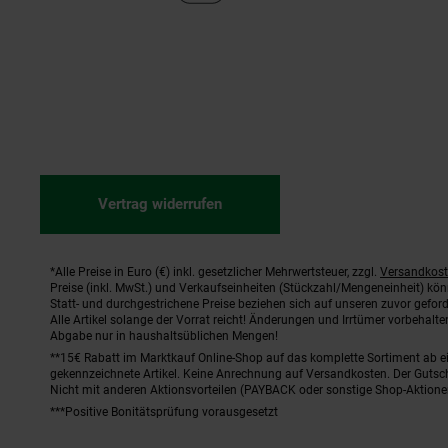
Vertrag widerrufen
*Alle Preise in Euro (€) inkl. gesetzlicher Mehrwertsteuer, zzgl.
Versandkos
Fußnoten
Preise (inkl. MwSt.) und Verkaufseinheiten (Stückzahl/Mengeneinheit) kö
Statt- und durchgestrichene Preise beziehen sich auf unseren zuvor geford
Alle Artikel solange der Vorrat reicht! Änderungen und Irrtümer vorbehal
Abgabe nur in haushaltsüblichen Mengen!
**15€ Rabatt im Marktkauf Online-Shop auf das komplette Sortiment ab 
gekennzeichnete Artikel. Keine Anrechnung auf Versandkosten. Der Gutsch
Nicht mit anderen Aktionsvorteilen (PAYBACK oder sonstige Shop-Aktione
***Positive Bonitätsprüfung vorausgesetzt