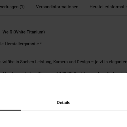
wertungen (1)
Versandinformationen
Herstellerinformat
 Weiß (White Titanium)
e Herstellergarantie.*
ßstäbe in Sachen Leistung, Kamera und Design – jetzt in elegante
s und leistungsstarkes iPhone mit 128 GB Speicher suchen. Es handel
stützung (kein physischer SIM-Kartenslot).
play
Details
l & energieeffizient
tlicher Bildverarbeitung
5.3