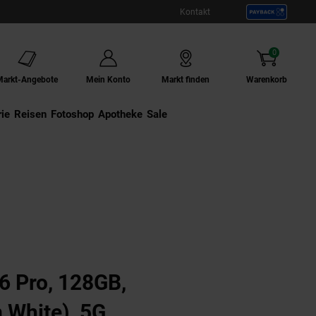
Kontakt
0
Artikel
Markt-Angebote
Mein Konto
Markt finden
Warenkorb
ie
Externer Link:
Reisen
Externer Link:
Fotoshop
Externer Link:
Apotheke
Sale
rtphone NEU OVP Modell A3083
6 Pro, 128GB,
 White), 5G,