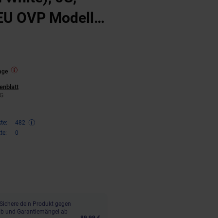
EU OVP Modell
ngen
age
enblatt
is G
 G
te:
482
te:
0
,
€ Sternchen Fußnote, Details 
00
Sichere dein Produkt gegen
aub und Garantiemängel ab