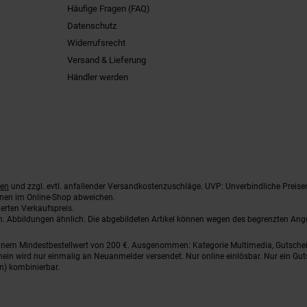
Häufige Fragen (FAQ)
Datenschutz
Widerrufsrecht
Versand & Lieferung
Händler werden
ten
und zzgl. evtl. anfallender Versandkostenzuschläge. UVP: Unverbindliche Preise
nnen im Online-Shop abweichen.
erten Verkaufspreis.
ten. Abbildungen ähnlich. Die abgebildeten Artikel können wegen des begrenzten An
einem Mindestbestellwert von 200 €. Ausgenommen: Kategorie Multimedia, Gutsche
ein wird nur einmalig an Neuanmelder versendet. Nur online einlösbar. Nur ein Gut
n) kombinierbar.