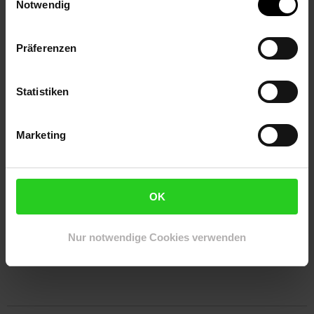
Notwendig
Technische Daten
Exquisites Design und hochwertige Verarbeitung
Präferenzen
Vakuum Saugnapf hält an jeder Windschutzscheibe und
Armaturenbrett
Schnellmontage
Statistiken
Um 360° schwenkbar für die perfekte Ansicht
Absolut robuster und fester Halt
Alle Bedientasten und Anschlüsse sind frei zugänglich
Marketing
Kann mit Bumper oder Schutzhülle genutzt werden
komplett universell einsetzbar
Maße: 6,5 x 11,5 x 10 cm (B x H x T)
OK
Gewicht: 60 g
Artikelnummer: 1411805000
Nur notwendige Cookies verwenden
EAN: 4031985805034
Artikel gehört zur Kategorie:
Handyzubehör