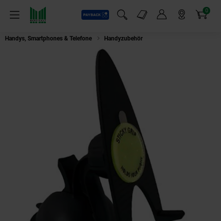
0
Payback
Markt-Angebote
Artikel
Menü
Suchfeld einblenden
Mein Konto
Markt finden
Warenkorb
Handys, Smartphones & Telefone
Handyzubehör
Autohalterung "Sticky G