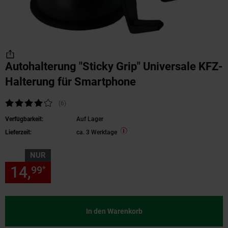
Autohalterung "Sticky Grip" Universale KFZ-
Halterung für Smartphone
Kundenbewertung: 4,17 von 5 Sternen
(6
Kundenbewertungen
)
Verfügbarkeit:
Auf Lager
Lieferzeit:
ca. 3 Werktage
NUR
14,
nur 14,
€ Sternchen Fußn
99
99
*
In den Warenkorb