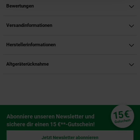
Bewertungen
Versandinformationen
Herstellerinformationen
Altgeräterücknahme
Fußzeile
€
15
**
Newsletter Anmeldung
Abonniere unseren Newsletter und
Gutschein
sichere dir einen 15 €**-Gutschein!
Jetzt Newsletter abonnieren